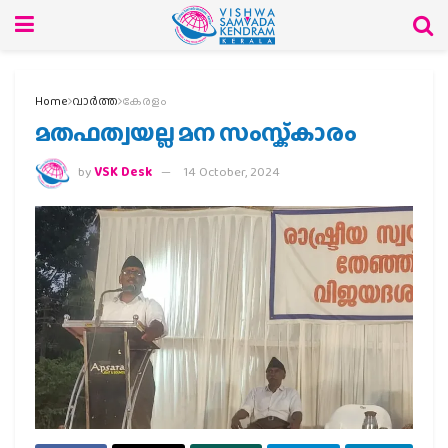
Home
വാര്‍ത്ത
കേരളം
മതഫത്വയല്ല മന സംസ്ക്കാരം
by
VSK Desk
14 October, 2024