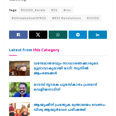
Tags:
RSS100_Kerala
RSS
#rss
#UltimateGoalOfRSS
#RSS Resolutions
RSS100
Latest from
this Category
വന്ദേമാതരവും സാധാരണക്കാരുടെ
മുദ്രാവാക്യമായി മാറി: സുനിൽ
ആംബേക്കർ
മാടമ്പ് സ്മാരക പുരസ്‌കാരം പ്രമോദ്
വെളിയനാടിന്
ആയുഷിന് പ്രത്യേക മന്ത്രാലയം വേണം:
വിശ്വ ആയുര്‍വേദ പരിഷത്ത്