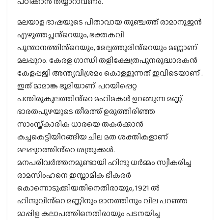
പഠിക്കാൻ തയ്യാറാവണം.
മലയാള ഭാഷയുടെ പിതാവായ തുഞ്ചത്ത് രാമാനുജൻ
എഴുത്തച്ഛൻ്റെയും, ഭക്തകവി
പൂന്താനത്തിൻ്റെയും, മേല്പത്തൂരിൻ്റെയും മണ്ണാണ്
മലപ്പുറം. കേരള ഗാന്ധി തളിക്ഷേത്രപുനരുദ്ധാരകൻ
കേളപ്പജി അന്ത്യവിശ്രമം കൊള്ളുന്നത് ഇവിടെയാണ് .
ഇത് മാമാങ്ക ഭൂമിയാണ്. പറയിപ്പെറ്റ
പന്തിരുകുലത്തിൻ്റെ മഹിമകൾ ഉറങ്ങുന്ന മണ്ണ്.
ഭാരതപുഴയുടെ തീരത്ത് ഉരുത്തിരിഞ്ഞ
സാംസ്ക്കാരിക ധാരയെ തകർക്കാൻ
കച്ചകെട്ടിയിറങ്ങിയ ചില മത ശക്തികളാണ്
മലപ്പുറത്തിൻ്റെ ശത്രുക്കൾ.
മനപരിവർത്തനമുണ്ടായി ഹിന്ദു ധർമ്മം സ്വീകരിച്ച
രാമസിംഹനെ ഇസ്ലാമിക ഭീകരർ
കൊന്നൊടുക്കിയതിനെതിരായും, 1921 ൽ
ഹിന്ദുവിൻ്റെ മണ്ണിനും മാനത്തിനും വില പറഞ്ഞ
മാപ്പിള കലാപത്തിനെതിരായും പടനയിച്ച