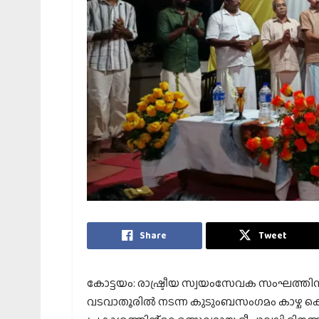
Share
Tweet
കോട്ടയം: രാഷ്ട്രീയ സ്വയംസേവക സംഘത്തിൻ
വടവാതൂരിൽ നടന്ന കുടുംബസംഗമം കാഴ്ച കൊണ