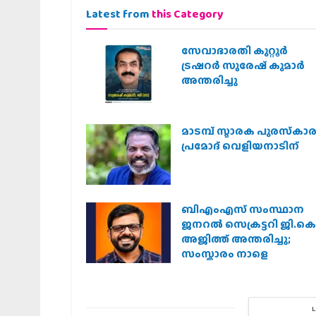
Latest from
this Category
സേവാഭാരതി കുറ്റൂർ
ട്രഷറർ സുരേഷ് കുമാർ
അന്തരിച്ചു
മാടമ്പ് സ്മാരക പുരസ്‌കാ
പ്രമോദ് വെളിയനാടിന്
ബിഎംഎസ് സംസ്ഥാന
ജനറൽ സെക്രട്ടറി ജി.കെ
അജിത്ത് അന്തരിച്ചു;
സംസ്കാരം നാളെ