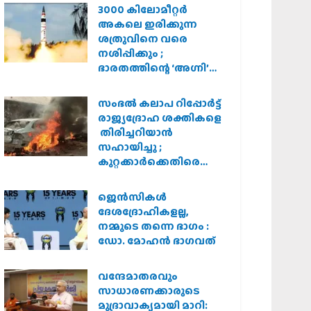
3000 കിലോമീറ്റർ
അകലെ ഇരിക്കുന്ന
ശത്രുവിനെ വരെ
നശിപ്പിക്കും ;
ഭാരതത്തിന്റെ ‘അഗ്നി’
പരീക്ഷണം വിജയം
സംഭൽ കലാപ റിപ്പോർട്ട്
രാജ്യദ്രോഹ ശക്തികളെ
തിരിച്ചറിയാൻ
സഹായിച്ചു ;
കുറ്റക്കാർക്കെതിരെ
കർശന നടപടി
വേണമെന്ന് വിശ്വഹിന്ദു
ജെന്‍സികള്‍
പരിഷത്ത്
ദേശദ്രോഹികളല്ല,
നമ്മുടെ തന്നെ ഭാഗം :
ഡോ. മോഹന്‍ ഭാഗവത്
വന്ദേമാതരവും
സാധാരണക്കാരുടെ
മുദ്രാവാക്യമായി മാറി: