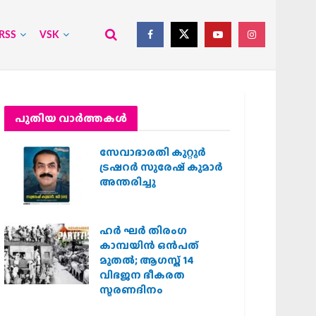
RSS
VSK
പുതിയ വാര്‍ത്തകള്‍
സേവാഭാരതി കുറ്റൂർ
ട്രഷറർ സുരേഷ് കുമാർ
അന്തരിച്ചു
ഹര്‍ ഘര്‍ തിരംഗ
കാമ്പയിന്‍ ഒന്‍പത്
മുതല്‍; ആഗസ്ത് 14
വിഭജന ഭീകരത
സ്മരണദിനം