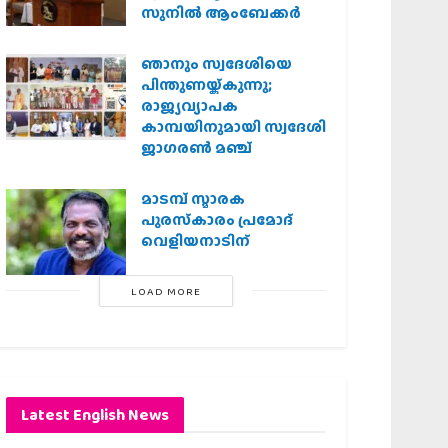
സുനിൽ ആംബേക്കർ
ഞാനും സ്വദേശിയെ
പിന്തുണയ്ക്കുന്നു;
രാജ്യവ്യാപക
കാമ്പയിനുമായി സ്വദേശി
ജാഗരണ്‍ മഞ്ച്
മാടമ്പ് സ്മാരക
പുരസ്‌കാരം പ്രമോദ്
വെളിയനാടിന്
LOAD MORE
Latest English News