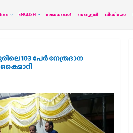
‍ത്ത
ENGLISH
ലേഖനങ്ങള്‍
സംസ്കൃതി
വീഡിയോ
രിലെ 103 പേർ നേത്രദാന
ക് കൈമാറി