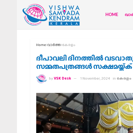
HOME
വാര്
Home
വാര്‍ത്ത
കേരളം
ദീപാവലി ദിനത്തിൽ വടവാതൂ
സമ്മതപത്രങ്ങൾ സക്ഷമയ്ക്
by
VSK Desk
1 November, 2024
in
കേരളം