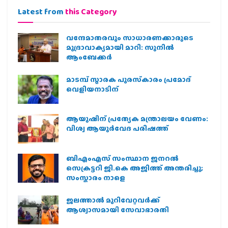
Latest from
this Category
വന്ദേമാതരവും സാധാരണക്കാരുടെ
മുദ്രാവാക്യമായി മാറി: സുനിൽ
ആംബേക്കർ
മാടമ്പ് സ്മാരക പുരസ്‌കാരം പ്രമോദ്
വെളിയനാടിന്
ആയുഷിന് പ്രത്യേക മന്ത്രാലയം വേണം:
വിശ്വ ആയുര്‍വേദ പരിഷത്ത്
ബിഎംഎസ് സംസ്ഥാന ജനറൽ
സെക്രട്ടറി ജി.കെ അജിത്ത് അന്തരിച്ചു;
സംസ്കാരം നാളെ
ജലത്താല്‍ മുറിവേറ്റവര്‍ക്ക്
ആശ്വാസമായി സേവാഭാരതി