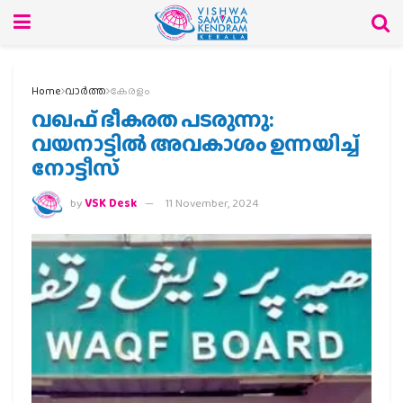
Home
വാര്‍ത്ത
കേരളം
വഖഫ് ഭീകരത പടരുന്നു:
വയനാട്ടില്‍ അവകാശം ഉന്നയിച്ച്
നോട്ടീസ്
by
VSK Desk
11 November, 2024