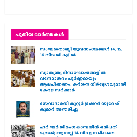
പുതിയ വാര്‍ത്തകള്‍
സംഘശതാബ്ദി യുവസംഗമങ്ങള്‍ 14, 15,
16 തീയതികളില്‍
സ്വാതന്ത്ര്യ ദിനാഘോഷങ്ങളിൽ
വന്ദേമാതരം പൂർണ്ണമായും
ആലപിക്കണം; കർശന നിർദ്ദേശവുമായി
കേരള സർക്കാർ
സേവാഭാരതി കുറ്റൂർ ട്രഷറർ സുരേഷ്
കുമാർ അന്തരിച്ചു
ഹര്‍ ഘര്‍ തിരംഗ കാമ്പയിന്‍ ഒന്‍പത്
മുതല്‍; ആഗസ്ത് 14 വിഭജന ഭീകരത