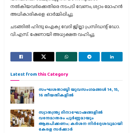
നല്‍കിയവര്‍ക്കെതിരെ നടപടി വേണം, ശ്യാം മോഹന്‍
അധികാരികളെ ഓര്‍മ്മിപ്പിച്ചു.
ചടങ്ങില്‍ ഹിന്ദു ഐക്യ വേദി ജില്ലാ പ്രസിഡന്റ് ഡോ.
വി.എസ്. ഷേണായി അധ്യക്ഷത വഹിച്ചു.
Latest from
this Category
സംഘശതാബ്ദി യുവസംഗമങ്ങള്‍ 14, 15,
16 തീയതികളില്‍
സ്വാതന്ത്ര്യ ദിനാഘോഷങ്ങളിൽ
വന്ദേമാതരം പൂർണ്ണമായും
ആലപിക്കണം; കർശന നിർദ്ദേശവുമായി
കേരള സർക്കാർ