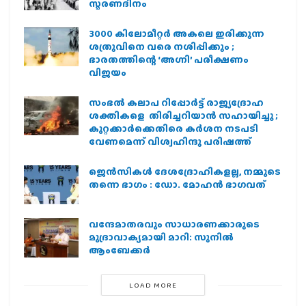
സ്മരണദിനം
3000 കിലോമീറ്റർ അകലെ ഇരിക്കുന്ന
ശത്രുവിനെ വരെ നശിപ്പിക്കും ;
ഭാരതത്തിന്റെ ‘അഗ്നി’ പരീക്ഷണം
വിജയം
സംഭൽ കലാപ റിപ്പോർട്ട് രാജ്യദ്രോഹ
ശക്തികളെ തിരിച്ചറിയാൻ സഹായിച്ചു ;
കുറ്റക്കാർക്കെതിരെ കർശന നടപടി
വേണമെന്ന് വിശ്വഹിന്ദു പരിഷത്ത്
ജെന്‍സികള്‍ ദേശദ്രോഹികളല്ല, നമ്മുടെ
തന്നെ ഭാഗം : ഡോ. മോഹന്‍ ഭാഗവത്
വന്ദേമാതരവും സാധാരണക്കാരുടെ
മുദ്രാവാക്യമായി മാറി: സുനിൽ
ആംബേക്കർ
LOAD MORE