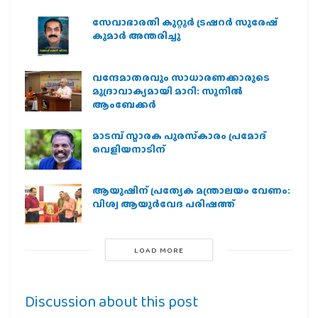
സേവാഭാരതി കുറ്റൂർ ട്രഷറർ സുരേഷ്
കുമാർ അന്തരിച്ചു
വന്ദേമാതരവും സാധാരണക്കാരുടെ
മുദ്രാവാക്യമായി മാറി: സുനിൽ
ആംബേക്കർ
മാടമ്പ് സ്മാരക പുരസ്‌കാരം പ്രമോദ്
വെളിയനാടിന്
ആയുഷിന് പ്രത്യേക മന്ത്രാലയം വേണം:
വിശ്വ ആയുര്‍വേദ പരിഷത്ത്
LOAD MORE
Discussion about this post