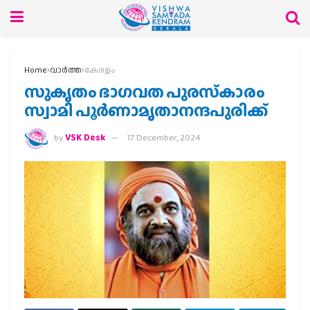
Home
വാര്‍ത്ത
കേരളം
സുകൃതം ഭാഗവത പുരസ്‌കാരം
സ്വാമി പൂര്‍ണാമൃതാനന്ദപുരിക്ക്
by
VSK Desk
17 December, 2024