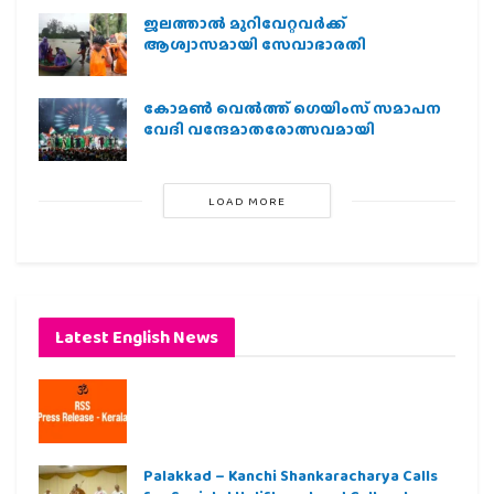
ജലത്താല്‍ മുറിവേറ്റവര്‍ക്ക്
ആശ്വാസമായി സേവാഭാരതി
കോമൺ വെൽത്ത് ഗെയിംസ് സമാപന
വേദി വന്ദേമാതരോത്സവമായി
LOAD MORE
Latest English News
Palakkad – Kanchi Shankaracharya Calls