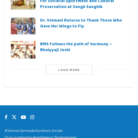
for Societal Upliftment and Cultural
Preservation at Sangh Sanghik
Dr. Velmani Returns to Thank Those Who
Gave Her Wings to Fly
BMS follows the path of harmony –
Bhaiyyaji Joshi
LOAD MORE
©Vishwa Samvada Kendram, Kerala.
Tech-enabled by
Ananthapuri Technologies