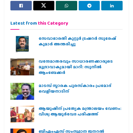
Latest from
this Category
സേവാഭാരതി കുറ്റൂർ ട്രഷറർ സുരേഷ്
കുമാർ അന്തരിച്ചു
വന്ദേമാതരവും സാധാരണക്കാരുടെ
മുദ്രാവാക്യമായി മാറി: സുനിൽ
ആംബേക്കർ
മാടമ്പ് സ്മാരക പുരസ്‌കാരം പ്രമോദ്
വെളിയനാടിന്
ആയുഷിന് പ്രത്യേക മന്ത്രാലയം വേണം:
വിശ്വ ആയുര്‍വേദ പരിഷത്ത്
ബിഎംഎസ് സംസ്ഥാന ജനറൽ