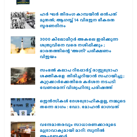
ഹര്‍ ഘര്‍ തിരംഗ കാമ്പയിന്‍ ഒന്‍പത്
മുതല്‍; ആഗസ്ത് 14 വിഭജന ഭീകരത
സ്മരണദിനം
3000 കിലോമീറ്റർ അകലെ ഇരിക്കുന്ന
ശത്രുവിനെ വരെ നശിപ്പിക്കും ;
ഭാരതത്തിന്റെ ‘അഗ്നി’ പരീക്ഷണം
വിജയം
സംഭൽ കലാപ റിപ്പോർട്ട് രാജ്യദ്രോഹ
ശക്തികളെ തിരിച്ചറിയാൻ സഹായിച്ചു ;
കുറ്റക്കാർക്കെതിരെ കർശന നടപടി
വേണമെന്ന് വിശ്വഹിന്ദു പരിഷത്ത്
ജെന്‍സികള്‍ ദേശദ്രോഹികളല്ല, നമ്മുടെ
തന്നെ ഭാഗം : ഡോ. മോഹന്‍ ഭാഗവത്
വന്ദേമാതരവും സാധാരണക്കാരുടെ
മുദ്രാവാക്യമായി മാറി: സുനിൽ
ആംബേക്കർ