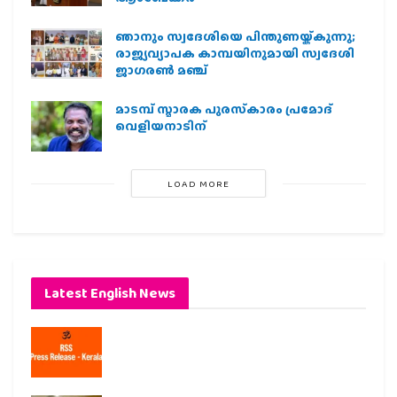
ഞാനും സ്വദേശിയെ പിന്തുണയ്ക്കുന്നു;
രാജ്യവ്യാപക കാമ്പയിനുമായി സ്വദേശി
ജാഗരണ്‍ മഞ്ച്
മാടമ്പ് സ്മാരക പുരസ്‌കാരം പ്രമോദ്
വെളിയനാടിന്
LOAD MORE
Latest English News