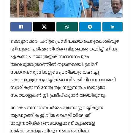
കൊട്ടാരക്കര : ചരിത്ര പ്രസിദ്ധമായ ചെറുകോൽപ്പുഴ
ഹിന്ദുമത പരിഷത്തിൻ്റെ വിളംബരം കുറിച്ച് ഹിന്ദു
ഏകതാ പദയാത്രയ്ക്ക് സദാനന്ദപുരം
അവധൂതാശ്രമത്തിൽ തുടക്കമായി. ശ്രീമദ്
സദാനന്ദസ്വാമികളുടെ പ്രതിമയും വഹിച്ചു
കൊണ്ടുള്ള യാത്രയ്ക്ക് മഠാധിപതി ചിദാനന്ദഭാരതി
സ്വാമികളാണ് നേതൃത്വം നല്കുന്നത്. പദയാത്രാ
സംയോജകൻ ജി. പ്രദീപ് കുമാർ ആയിരുന്നു.
ലോകം സനാധനധർമ്മം മുന്നോട്ടു വയ്ക്കുന്ന
ആദ്ധ്യാത്മിക ജീവിത ശൈലിയിലേക്ക്
മാറുന്നതിൻ്റെ അടയാളമാണ് കുംഭമേള
ഉൾപ്പടെയുള്ള ഹിന്ദു സംഗമങ്ങളിലെ