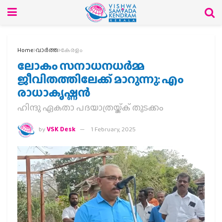
Home
വാര്‍ത്ത
കേരളം
ലോകം സനാധനധർമ്മ
ജീവിതത്തിലേക്ക് മാറുന്നു: എം
രാധാകൃഷ്ണൻ
ഹിന്ദു ഏകതാ പദയാത്രയ്ക്ക് തുടക്കം
by
VSK Desk
1 February, 2025