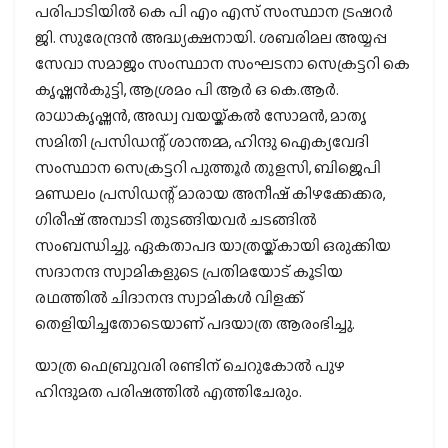
പരിപാടിയിൽ കെ പി എം എസ് സംസ്ഥാന ട്രഷറർ
ജി. സുരേന്ദ്രൻ അദ്ധ്യക്ഷനായി. ശബരിമല അയ്യപ്പ
സേവാ സമാജം സംസ്ഥാന സംഘടനാ സെക്രട്ടറി കെ
കൃഷ്ണൻകുട്ടി, ആശ്രമം പി ആർ ഒ കെ.ആർ.
രാധാകൃഷ്ണൻ, അഡ്വ വയയ്ക്കൽ സോമൻ, മാതൃ
സമിതി പ്രസിഡന്റ്‌ ശാന്തമ്മ, ഹിന്ദു ഐക്യവേദി
സംസ്ഥാന സെക്രട്ടറി പുത്തൂർ തുളസി, ബിജെപി
മണ്ഡലം പ്രസിഡന്റ്‌ മാരായ അനീഷ് കിഴക്കേക്കര,
ഗിരീഷ് അമ്പാടി തുടങ്ങിയവർ ചടങ്ങിൽ
സംബന്ധിച്ചു. ഏകതാപദ യാത്രയ്ക്കായി ഒരുക്കിയ
സദാനന്ദ സ്വാമികളുടെ പ്രതിമയോട് കൂടിയ
രഥത്തിൽ ചിദാനന്ദ സ്വാമികൾ വിളക്ക്
തെളിയിച്ചതോടെയാണ് പദയാത്ര ആരംഭിച്ചു.
യാത്ര ഫെബ്രുവരി രണ്ടിന് ചെറുകോൽ പുഴ
ഹിന്ദുമത പരിഷത്തിൽ എത്തിചേരും.