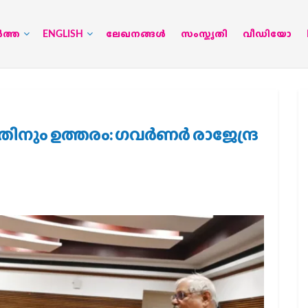
‍ത്ത
ENGLISH
ലേഖനങ്ങള്‍
സംസ്കൃതി
വീഡിയോ
നും ഉത്തരം: ഗവര്‍ണര്‍ രാജേന്ദ്ര