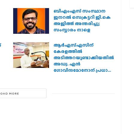
ബിഎംഎസ് സംസ്ഥാന
ജനറൽ സെക്രട്ടറി ജി.കെ
അജിത്ത് അന്തരിച്ചു;
സംസ്കാരം നാളെ
്
ആര്‍എസ്എസിന്
കേരളത്തില്‍
അടിത്തറയുണ്ടാക്കിയതില്‍
അഡ്വ. എന്‍
ഗോവിന്ദമോനോന് പ്രധാന
പങ്ക് :എ. ഗോപാലകൃഷ്ണന്‍
LOAD MORE