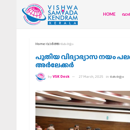
HOME
വാര്
Home
വാര്‍ത്ത
കേരളം
പുതിയ വിദ്യാഭ്യാസ നയം പലതി
അര്‍ലേക്കര്‍
by
VSK Desk
27 March, 2025
in
കേരളം