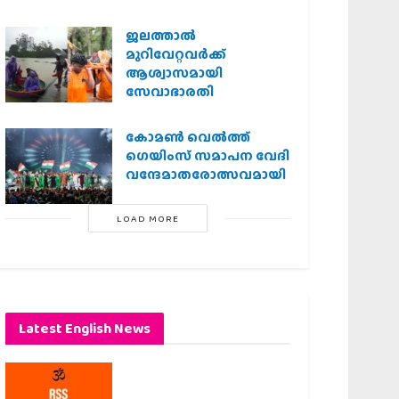
ജലത്താല്‍
മുറിവേറ്റവര്‍ക്ക്
ആശ്വാസമായി
സേവാഭാരതി
കോമൺ വെൽത്ത്
ഗെയിംസ് സമാപന വേദി
വന്ദേമാതരോത്സവമായി
LOAD MORE
Latest English News