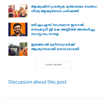
ആയുഷിന് പ്രത്യേക മന്ത്രാലയം വേണം:
വിശ്വ ആയുര്‍വേദ പരിഷത്ത്
ബിഎംഎസ് സംസ്ഥാന ജനറൽ
സെക്രട്ടറി ജി.കെ അജിത്ത് അന്തരിച്ചു;
സംസ്കാരം നാളെ
ജലത്താല്‍ മുറിവേറ്റവര്‍ക്ക്
ആശ്വാസമായി സേവാഭാരതി
LOAD MORE
Discussion about this post