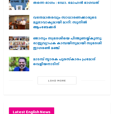
തന്നെ ഭാഗം : ഡോ. മോഹന്‍ ഭാഗവത്
വന്ദേമാതരവും സാധാരണക്കാരുടെ
മുദ്രാവാക്യമായി മാറി: സുനിൽ
ആംബേക്കർ
ഞാനും സ്വദേശിയെ പിന്തുണയ്ക്കുന്നു;
രാജ്യവ്യാപക കാമ്പയിനുമായി സ്വദേശി
ജാഗരണ്‍ മഞ്ച്
മാടമ്പ് സ്മാരക പുരസ്‌കാരം പ്രമോദ്
വെളിയനാടിന്
LOAD MORE
Latest English News