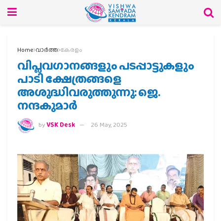
Home
വാര്‍ത്ത
കേരളം
വിപ്ലവഗാനങ്ങളും പടപ്പാട്ടുകളും
പാടി ക്ഷേത്രങ്ങളെ
അശുദ്ധിവരുത്തുന്നു: ജെ.
നന്ദകുമാര്‍
by
VSK Desk
26 May, 2025