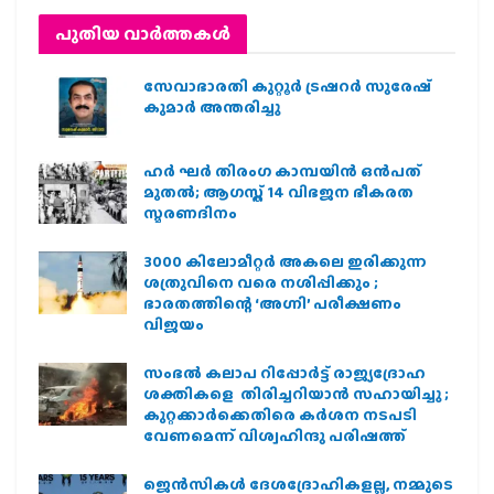
പുതിയ വാര്‍ത്തകള്‍
സേവാഭാരതി കുറ്റൂർ ട്രഷറർ സുരേഷ്
കുമാർ അന്തരിച്ചു
ഹര്‍ ഘര്‍ തിരംഗ കാമ്പയിന്‍ ഒന്‍പത്
മുതല്‍; ആഗസ്ത് 14 വിഭജന ഭീകരത
സ്മരണദിനം
3000 കിലോമീറ്റർ അകലെ ഇരിക്കുന്ന
ശത്രുവിനെ വരെ നശിപ്പിക്കും ;
ഭാരതത്തിന്റെ ‘അഗ്നി’ പരീക്ഷണം
വിജയം
സംഭൽ കലാപ റിപ്പോർട്ട് രാജ്യദ്രോഹ
ശക്തികളെ തിരിച്ചറിയാൻ സഹായിച്ചു ;
കുറ്റക്കാർക്കെതിരെ കർശന നടപടി
വേണമെന്ന് വിശ്വഹിന്ദു പരിഷത്ത്
ജെന്‍സികള്‍ ദേശദ്രോഹികളല്ല, നമ്മുടെ