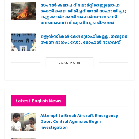
സംഭൽ കലാപ റിപ്പോർട്ട് രാജ്യദ്രോഹ
ശക്തികളെ തിരിച്ചറിയാൻ സഹായിച്ചു ;
കുറ്റക്കാർക്കെതിരെ കർശന നടപടി
വേണമെന്ന് വിശ്വഹിന്ദു പരിഷത്ത്
ജെന്‍സികള്‍ ദേശദ്രോഹികളല്ല, നമ്മുടെ
തന്നെ ഭാഗം : ഡോ. മോഹന്‍ ഭാഗവത്
LOAD MORE
Latest English News
Attempt to Break Aircraft Emergency
Door: Central Agencies Begin
Investigation