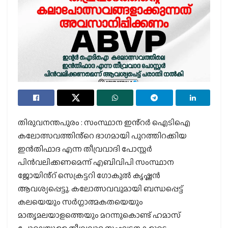
തിരുവനന്തപുരം : സംസ്ഥാന ഇൻ്റർ ഐടിഐ
കലോത്സവത്തിൻ്റെ ഭാഗമായി പുറത്തിറക്കിയ
ഇൻതിഫാദ എന്ന തീവ്രവാദി പോസ്റ്റർ
പിൻവലിക്കണമെന്ന് എബിവിപി സംസ്ഥാന
ജോയിൻ്റ് സെക്രട്ടറി ഗോകുൽ കൃഷ്ണൻ
ആവശ്യപ്പെട്ടു. കലോത്സവവുമായി ബന്ധപ്പെട്ട്
കലയെയും സർഗ്ഗാത്മകതയെയും
മാതൃമലയാളത്തെയും മറന്നുകൊണ്ട് ഹമാസ്