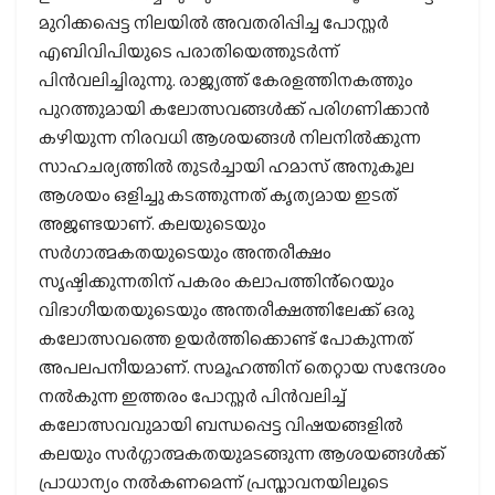
മുറിക്കപ്പെട്ട നിലയിൽ അവതരിപ്പിച്ച പോസ്റ്റർ
എബിവിപിയുടെ പരാതിയെത്തുടർന്ന്
പിൻവലിച്ചിരുന്നു. രാജ്യത്ത് കേരളത്തിനകത്തും
പുറത്തുമായി കലോത്സവങ്ങൾക്ക് പരിഗണിക്കാൻ
കഴിയുന്ന നിരവധി ആശയങ്ങൾ നിലനിൽക്കുന്ന
സാഹചര്യത്തിൽ തുടർച്ചായി ഹമാസ് അനുകൂല
ആശയം ഒളിച്ചു കടത്തുന്നത് കൃത്യമായ ഇടത്
അജണ്ടയാണ്. കലയുടെയും
സർഗാത്മകതയുടെയും അന്തരീക്ഷം
സൃഷ്ടിക്കുന്നതിന് പകരം കലാപത്തിൻ്റെയും
വിഭാഗീയതയുടെയും അന്തരീക്ഷത്തിലേക്ക് ഒരു
കലോത്സവത്തെ ഉയർത്തിക്കൊണ്ട് പോകുന്നത്
അപലപനീയമാണ്. സമൂഹത്തിന് തെറ്റായ സന്ദേശം
നൽകുന്ന ഇത്തരം പോസ്റ്റർ പിൻവലിച്ച്
കലോത്സവവുമായി ബന്ധപ്പെട്ട വിഷയങ്ങളിൽ
കലയും സർഗ്ഗാത്മകതയുമടങ്ങുന്ന ആശയങ്ങൾക്ക്
പ്രാധാന്യം നൽകണമെന്ന് പ്രസ്താവനയിലൂടെ