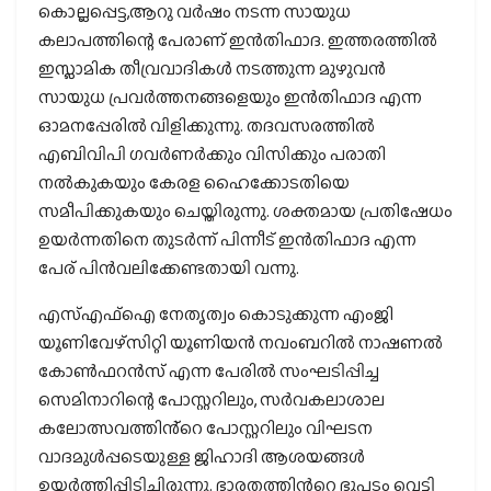
കൊല്ലപ്പെട്ട,ആറു വർഷം നടന്ന സായുധ
കലാപത്തിന്റെ പേരാണ് ഇൻതിഫാദ. ഇത്തരത്തിൽ
ഇസ്ലാമിക തീവ്രവാദികൾ നടത്തുന്ന മുഴുവൻ
സായുധ പ്രവർത്തനങ്ങളെയും ഇൻതിഫാദ എന്ന
ഓമനപ്പേരിൽ വിളിക്കുന്നു. തദവസരത്തിൽ
എബിവിപി ഗവർണർക്കും വിസിക്കും പരാതി
നൽകുകയും കേരള ഹൈക്കോടതിയെ
സമീപിക്കുകയും ചെയ്തിരുന്നു. ശക്തമായ പ്രതിഷേധം
ഉയർന്നതിനെ തുടർന്ന് പിന്നീട് ഇൻതിഫാദ എന്ന
പേര് പിൻവലിക്കേണ്ടതായി വന്നു.
എസ്എഫ്ഐ നേതൃത്വം കൊടുക്കുന്ന എംജി
യൂണിവേഴ്സിറ്റി യൂണിയൻ നവംബറിൽ നാഷണൽ
കോൺഫറൻസ് എന്ന പേരിൽ സംഘടിപ്പിച്ച
സെമിനാറിന്റെ പോസ്റ്ററിലും, സർവകലാശാല
കലോത്സവത്തിൻ്റെ പോസ്റ്ററിലും വിഘടന
വാദമുൾപ്പടെയുള്ള ജിഹാദി ആശയങ്ങൾ
ഉയർത്തിപ്പിടിച്ചിരുന്നു. ഭാരതത്തിൻറെ ഭൂപടം വെട്ടി