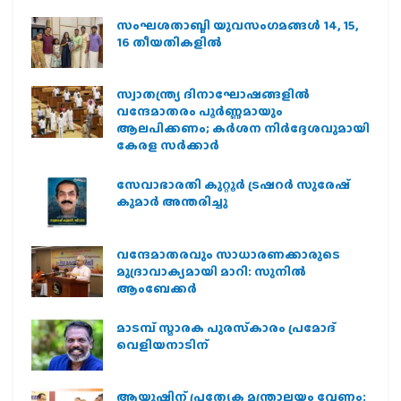
സംഘശതാബ്ദി യുവസംഗമങ്ങള്‍ 14, 15,
16 തീയതികളില്‍
സ്വാതന്ത്ര്യ ദിനാഘോഷങ്ങളിൽ
വന്ദേമാതരം പൂർണ്ണമായും
ആലപിക്കണം; കർശന നിർദ്ദേശവുമായി
കേരള സർക്കാർ
സേവാഭാരതി കുറ്റൂർ ട്രഷറർ സുരേഷ്
കുമാർ അന്തരിച്ചു
വന്ദേമാതരവും സാധാരണക്കാരുടെ
മുദ്രാവാക്യമായി മാറി: സുനിൽ
ആംബേക്കർ
മാടമ്പ് സ്മാരക പുരസ്‌കാരം പ്രമോദ്
വെളിയനാടിന്
ആയുഷിന് പ്രത്യേക മന്ത്രാലയം വേണം: