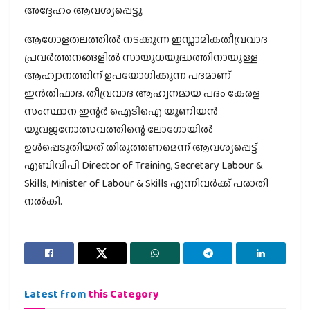
അദ്ദേഹം ആവശ്യപ്പെട്ടു.
ആഗോളതലത്തിൽ നടക്കുന്ന ഇസ്ലാമികതീവ്രവാദ
പ്രവർത്തനങ്ങളിൽ സായുധയുദ്ധത്തിനായുള്ള
ആഹ്വാനത്തിന് ഉപയോഗിക്കുന്ന പദമാണ്
ഇൻതിഫാദ. തീവ്രവാദ ആഹ്വനമായ പദം കേരള
സംസ്ഥാന ഇന്റർ ഐടിഐ യൂണിയൻ
യുവജനോത്സവത്തിന്റെ ലോഗോയിൽ
ഉൾപ്പെടുതിയത് തിരുത്തണമെന്ന് ആവശ്യപ്പെട്ട്
എബിവിപി Director of Training, Secretary Labour &
Skills, Minister of Labour & Skills എന്നിവർക്ക് പരാതി
നൽകി.
Latest from
this Category