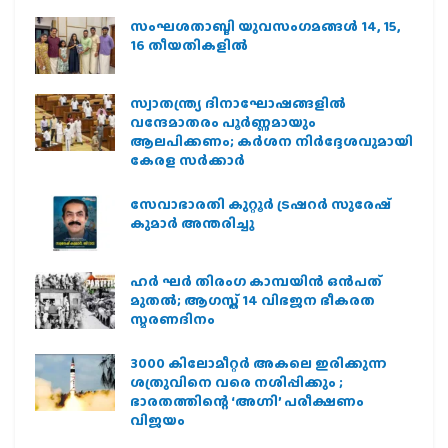
സംഘശതാബ്ദി യുവസംഗമങ്ങള്‍ 14, 15,
16 തീയതികളില്‍
സ്വാതന്ത്ര്യ ദിനാഘോഷങ്ങളിൽ
വന്ദേമാതരം പൂർണ്ണമായും
ആലപിക്കണം; കർശന നിർദ്ദേശവുമായി
കേരള സർക്കാർ
സേവാഭാരതി കുറ്റൂർ ട്രഷറർ സുരേഷ്
കുമാർ അന്തരിച്ചു
ഹര്‍ ഘര്‍ തിരംഗ കാമ്പയിന്‍ ഒന്‍പത്
മുതല്‍; ആഗസ്ത് 14 വിഭജന ഭീകരത
സ്മരണദിനം
3000 കിലോമീറ്റർ അകലെ ഇരിക്കുന്ന
ശത്രുവിനെ വരെ നശിപ്പിക്കും ;
ഭാരതത്തിന്റെ ‘അഗ്നി’ പരീക്ഷണം
വിജയം