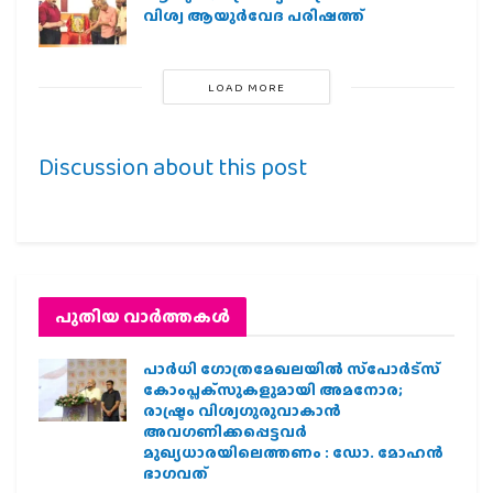
വിശ്വ ആയുര്‍വേദ പരിഷത്ത്
LOAD MORE
Discussion about this post
പുതിയ വാര്‍ത്തകള്‍
പാര്‍ധി ഗോത്രമേഖലയില്‍ സ്‌പോര്‍ട്‌സ്
കോംപ്ലക്‌സുകളുമായി അമനോര;
രാഷ്ട്രം വിശ്വഗുരുവാകാന്‍
അവഗണിക്കപ്പെട്ടവര്‍
മുഖ്യധാരയിലെത്തണം : ഡോ. മോഹന്‍
ഭാഗവത്