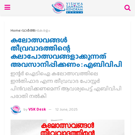
Home
വാര്‍ത്ത
കേരളം
കലോത്സവങ്ങൾ
തീവ്രവാദത്തിന്റെ
കലാപോത്സവങ്ങളാക്കുന്നത്
അവസാനിപ്പിക്കണം : എബിവിപി
ഇന്റർ ഐടിഐ കലോത്സവത്തിലെ
ഇൻതിഫാദ എന്ന തീവ്രവാദ പോസ്റ്റർ
പിൻവലിക്കണമെന്ന് ആവശ്യപെട്ട് എബിവിപി
പരാതി നൽകി
by
VSK Desk
12 June, 2025