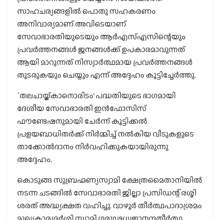
സാഹചര്യങ്ങളിൽ പൊതു സഹകരണം
അനിവാര്യമാണ് അവിടെയാണ്
സേവാഭാരതിയുടെയും ആർഎസ്എസിന്റെയും
പ്രവർത്തനങ്ങൾ ജനങ്ങൾക്ക് ഉപകാരമാവുന്നത്
ആയി മാറുന്നത് നിസ്വാർത്ഥമായ പ്രവർത്തനങ്ങൾ
തുടരുകയും ചെയ്യും എന്ന് അദ്ദേഹം കൂട്ടിച്ചേർത്തു.
`തലചായ്ക്കാനൊരിടം’ പദ്ധതിയുടെ ഭാഗമായി
ദേശീയ സേവാഭാരതി ഇൻഫോസിസ്
ഫൗണ്ടേഷനുമായി ചേർന്ന് കൂട്ടിക്കൽ
പ്രളയബാധിതർക്ക് നിർമ്മിച്ച് നൽകിയ വീടുകളുടെ
താക്കോൽദാനം നിർവഹിക്കുകയായിരുന്നു
അദ്ദേഹം.
കൊടുങ്ങ സുബ്രഹ്മണ്യസ്വാമി ക്ഷേത്രമൈതാനിയിൽ
നടന്ന ചടങ്ങിൽ സേവാഭാരതി ജില്ലാ പ്രസിഡന്റ് രശ്മി
ശരത് അദ്ധ്യക്ഷത വഹിച്ചു. വാഴൂർ തീർത്ഥപാദാശ്രമം
മുഖ്യകാര്യദർശി സ്വാമി ഗരുഢധ്വജാനന്ദതീർത്ഥ