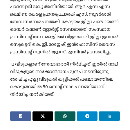
പാദസ്വാമി മുഖ്യ അതിഥിയായി. ആർ.എസ്.എസ്
ദക്ഷിണ കേരള പ്രാന്തപ്രചാരക് എസ്. സുദർശൻ
സേവാസന്ദേശം നൽകി. കോട്ടയം ജില്ലാ പഞ്ചായത്ത്
മെമ്പർ ഷോൺ ജോർജ്, സേവാഭാരതി സംസ്ഥാന
പ്രസിഡന്റ് ഡോ. രഞ്ജിത്ത് വിജയഹരി, ജില്ലാ ജനറൽ
സെക്രട്ടറി കെ. ജി. രാജേഷ്, ഇൻഫോസിസ് വൈസ്
പ്രസിഡന്റ് സുനിൽ ജോസ് എന്നിവർ പ്രസംഗിച്ചു.
12 വീടുകളാണ് സേവാഭാരതി നിർമിച്ചത്. ഇതിൽ നാല്
വീടുകളുടെ താക്കോൽദാനം മുൻപ് നടന്നിരുന്നു.
ശേഷിച്ച എട്ടു വീടുകൾ കൂട്ടിക്കൽ പഞ്ചായത്തിലെ
കൊടുങ്ങയിൽ 50 സെന്റ് സ്ഥലം വാങ്ങിയാണ്
നിർമ്മിച്ച നൽകിയത്.