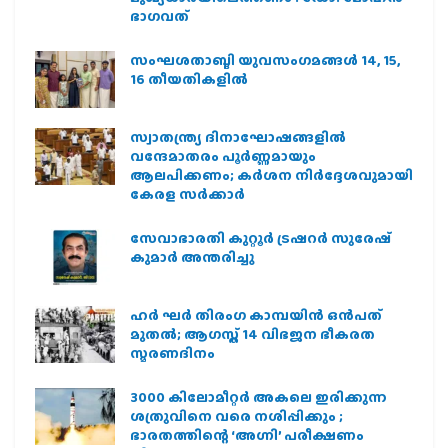
ഭാഗവത്
സംഘശതാബ്ദി യുവസംഗമങ്ങള്‍ 14, 15,
16 തീയതികളില്‍
സ്വാതന്ത്ര്യ ദിനാഘോഷങ്ങളിൽ
വന്ദേമാതരം പൂർണ്ണമായും
ആലപിക്കണം; കർശന നിർദ്ദേശവുമായി
കേരള സർക്കാർ
സേവാഭാരതി കുറ്റൂർ ട്രഷറർ സുരേഷ്
കുമാർ അന്തരിച്ചു
ഹര്‍ ഘര്‍ തിരംഗ കാമ്പയിന്‍ ഒന്‍പത്
മുതല്‍; ആഗസ്ത് 14 വിഭജന ഭീകരത
സ്മരണദിനം
3000 കിലോമീറ്റർ അകലെ ഇരിക്കുന്ന
ശത്രുവിനെ വരെ നശിപ്പിക്കും ;
ഭാരതത്തിന്റെ ‘അഗ്നി’ പരീക്ഷണം