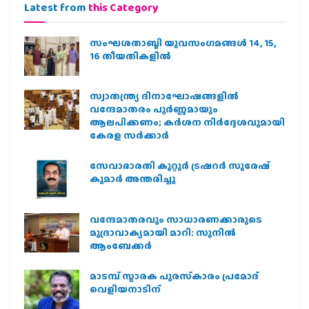
Latest from
this Category
സംഘശതാബ്ദി യുവസംഗമങ്ങള്‍ 14, 15,
16 തീയതികളില്‍
സ്വാതന്ത്ര്യ ദിനാഘോഷങ്ങളിൽ
വന്ദേമാതരം പൂർണ്ണമായും
ആലപിക്കണം; കർശന നിർദ്ദേശവുമായി
കേരള സർക്കാർ
സേവാഭാരതി കുറ്റൂർ ട്രഷറർ സുരേഷ്
കുമാർ അന്തരിച്ചു
വന്ദേമാതരവും സാധാരണക്കാരുടെ
മുദ്രാവാക്യമായി മാറി: സുനിൽ
ആംബേക്കർ
മാടമ്പ് സ്മാരക പുരസ്‌കാരം പ്രമോദ്
വെളിയനാടിന്