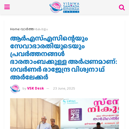
Home
വാര്‍ത്ത
കേരളം
ആർഎസ്എസിന്റെയും
സേവാഭാരതിയുടെയും
പ്രവർത്തനങ്ങൾ
ഭാരതാംബക്കുള്ള അർപ്പണമാണ്:
ഗവർണർ രാജേന്ദ്ര വിശ്വനാഥ്
അർലേക്കർ
by
VSK Desk
23 June, 2025