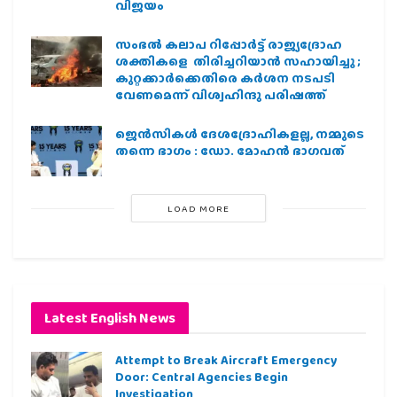
വിജയം
സംഭൽ കലാപ റിപ്പോർട്ട് രാജ്യദ്രോഹ
ശക്തികളെ തിരിച്ചറിയാൻ സഹായിച്ചു ;
കുറ്റക്കാർക്കെതിരെ കർശന നടപടി
വേണമെന്ന് വിശ്വഹിന്ദു പരിഷത്ത്
ജെന്‍സികള്‍ ദേശദ്രോഹികളല്ല, നമ്മുടെ
തന്നെ ഭാഗം : ഡോ. മോഹന്‍ ഭാഗവത്
LOAD MORE
Latest English News
Attempt to Break Aircraft Emergency
Door: Central Agencies Begin
Investigation