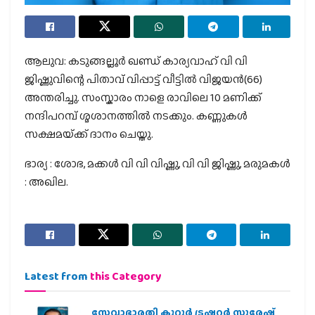
ആലുവ: കടുങ്ങല്ലൂർ ഖണ്ഡ് കാര്യവാഹ് വി വി
ജിഷ്ണുവിന്റെ പിതാവ് വിപ്പാട്ട് വീട്ടിൽ വിജയൻ(66)
അന്തരിച്ചു. സംസ്കാരം നാളെ രാവിലെ 10 മണിക്ക്
നന്ദിപറമ്പ് ശ്മശാനത്തിൽ നടക്കും. കണ്ണുകൾ
സക്ഷമയ്‌ക്ക് ദാനം ചെയ്തു.
ഭാര്യ : ശോഭ, മക്കൾ വി വി വിഷ്ണു, വി വി ജിഷ്ണു, മരുമകൾ
: അഖില.
Latest from
this Category
സേവാഭാരതി കുറ്റൂർ ട്രഷറർ സുരേഷ്