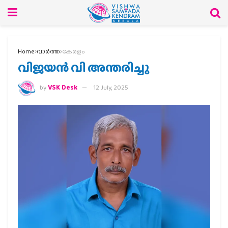
Home
വാര്‍ത്ത
കേരളം
വിജയൻ വി അന്തരിച്ചു
by
VSK Desk
12 July, 2025