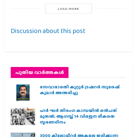
LOAD MORE
Discussion about this post
പുതിയ വാര്‍ത്തകള്‍
സേവാഭാരതി കുറ്റൂർ ട്രഷറർ സുരേഷ്
കുമാർ അന്തരിച്ചു
ഹര്‍ ഘര്‍ തിരംഗ കാമ്പയിന്‍ ഒന്‍പത്
മുതല്‍; ആഗസ്ത് 14 വിഭജന ഭീകരത
സ്മരണദിനം
3000 കിലോമീറ്റർ അകലെ ഇരിക്കുന്ന