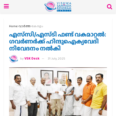
Home
വാര്‍ത്ത
കേരളം
എസ്‌സി/എസ്ടി ഫണ്ട് വകമാറ്റല്‍:
ഗവര്‍ണര്‍ക്ക് ഹിന്ദുഐക്യവേദി
നിവേദനം നല്‍കി
by
VSK Desk
31 July, 2025