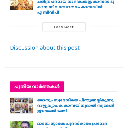
ചരിത്രപരമായ നാഴികക്കല്ല്; കാമ്പസ് ടു
കാമ്പസ് വന്ദേമാതരം കാമ്പയിന്‍:
എബിവിപി
LOAD MORE
Discussion about this post
പുതിയ വാര്‍ത്തകള്‍
ഞാനും സ്വദേശിയെ പിന്തുണയ്ക്കുന്നു;
രാജ്യവ്യാപക കാമ്പയിനുമായി സ്വദേശി
ജാഗരണ്‍ മഞ്ച്
മാടമ്പ് സ്മാരക പുരസ്‌കാരം പ്രമോദ്