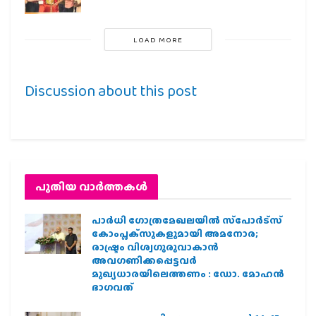
LOAD MORE
Discussion about this post
പുതിയ വാര്‍ത്തകള്‍
പാര്‍ധി ഗോത്രമേഖലയില്‍ സ്‌പോര്‍ട്‌സ്
കോംപ്ലക്‌സുകളുമായി അമനോര;
രാഷ്ട്രം വിശ്വഗുരുവാകാന്‍
അവഗണിക്കപ്പെട്ടവര്‍
മുഖ്യധാരയിലെത്തണം : ഡോ. മോഹന്‍
ഭാഗവത്