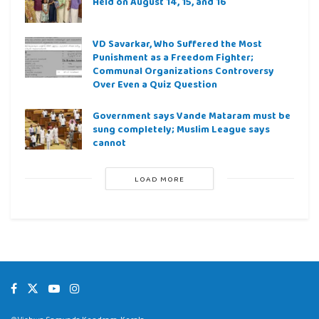
Held on August 14, 15, and 16
VD Savarkar, Who Suffered the Most
Punishment as a Freedom Fighter;
Communal Organizations Controversy
Over Even a Quiz Question
Government says Vande Mataram must be
sung completely; Muslim League says
cannot
LOAD MORE