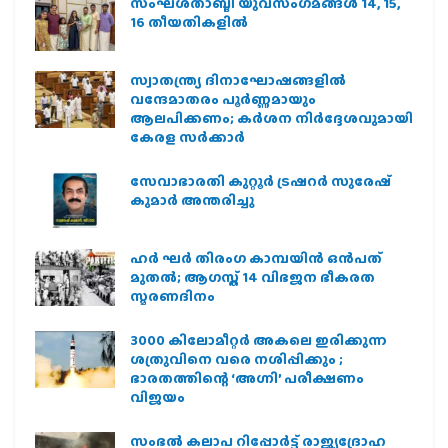
സംഘശതാബ്ദി യുവസംഗമങ്ങള്‍ 14, 15,
16 തീയതികളില്‍
സ്വാതന്ത്ര്യ ദിനാഘോഷങ്ങളിൽ
വന്ദേമാതരം പൂർണ്ണമായും
ആലപിക്കണം; കർശന നിർദ്ദേശവുമായി
കേരള സർക്കാർ
സേവാഭാരതി കുറ്റൂർ ട്രഷറർ സുരേഷ്
കുമാർ അന്തരിച്ചു
ഹര്‍ ഘര്‍ തിരംഗ കാമ്പയിന്‍ ഒന്‍പത്
മുതല്‍; ആഗസ്ത് 14 വിഭജന ഭീകരത
സ്മരണദിനം
3000 കിലോമീറ്റർ അകലെ ഇരിക്കുന്ന
ശത്രുവിനെ വരെ നശിപ്പിക്കും ;
ഭാരതത്തിന്റെ ‘അഗ്നി’ പരീക്ഷണം
വിജയം
സംഭൽ കലാപ റിപ്പോർട്ട് രാജ്യദ്രോഹ