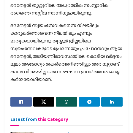
ഭരതേട്ടൻ തൃശ്ശൂരിലെ അധ്യാത്മിക സംസ്കാരിക
രംഗത്തെ സജീവ സാന്നിധ്യമായിരുന്നു.
ഭരതേട്ടൻ സ്വയംസേവകനെന്ന നിലയിലും
കാര്യകർത്താവെന്ന നിലയിലും എന്നും
മാതൃകയായിരുന്നു. തൃശ്ശൂർ ജില്ലയിലെ
സ്വയംസേവകരുടെ പ്രേരണയും പ്രചോദനവും ആയ
ഭരതേട്ടൻ, അടിയന്തിരാവസ്ഥയിലെ കൊടിയ മർദ്ദനം
മൂലം ആരോഗ്യം തകർത്തെറിഞ്ഞിട്ടും അര നൂറ്റാണ്ട്
കാലം വിശ്രമമില്ലാതെ സംഘടനാ പ്രവർത്തനം ചെയ്ത
കർമ്മയോഗിയാണ്.
Latest from
this Category