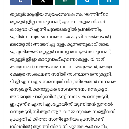
തൃശൂർ: രാഷ്ട്രീയ സ്വയംസേവക സംഘത്തിൻ്റെ
തൃശൂർ ജില്ലാ കാര്യവാഹ്, എറണാകുളം വിഭാഗ്
കാര്യവാഹ് എന്നീ ചുമതലകളിൽ പ്രവർത്തിച്ച
മുതിർന്ന സ്വയംസേവകനായ എ.പി. ഭരത്കുമാർ (
ഭരതേട്ടൻ ) അന്തരിച്ചു. മുളംകുന്നത്തുകാവ് ശാഖ
മുഖ്യശിക്ഷക്, തൃശ്ശൂർ റവന്യൂ താലൂക്ക് കാര്യവാഹ്,
തൃശ്ശൂർ ജില്ലാ കാര്യവാഹ്,എറണാകുളം വിഭാഗ്
കാര്യവാഹ്, സക്ഷമ സംസ്ഥാന അധ്യക്ഷൻ, കേരള
ക്ഷേത്ര സംരക്ഷണ സമിതി സംസ്ഥാന സെക്രട്ടറി,
ടി.ജി.എസ്.എം. സരസ്വതി വിദ്യാനികേതൻ സ്ഥാപക
സെക്രട്ടറി, കാനാട്ടുകര സേവാസദനം സെക്രട്ടറി,
അദ്വൈത ചാരിറ്റബിൾ ട്രസ്റ്റ് സ്ഥാപക സെക്രട്ടറി,
ഇ.എസ്.ഐ.സി എംപ്ലോയീസ് യൂണിയൻ ജനറൽ
സെക്രട്ടറി, സി.ആർ.ആർ. വർമ്മ സ്മാരക സഞ്ജീവനി
പ്രകൃതി ചികിത്സാ സാനിട്ടോറിയം പ്രസിഡണ്ട്
(നിലവിൽ ) തുടങ്ങി നിരവധി ചുമതലകൾ വഹിച്ച