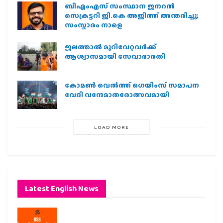
ബിഎംഎസ് സംസ്ഥാന ജനറൽ
സെക്രട്ടറി ജി.കെ അജിത്ത് അന്തരിച്ചു;
സംസ്കാരം നാളെ
ജലത്താല്‍ മുറിവേറ്റവര്‍ക്ക്
ആശ്വാസമായി സേവാഭാരതി
കോമൺ വെൽത്ത് ഗെയിംസ് സമാപന
വേദി വന്ദേമാതരോത്സവമായി
LOAD MORE
Latest English News