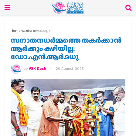
Home
വാര്‍ത്ത
കേരളം
സനാതനധര്‍മ്മത്തെ തകര്‍ക്കാന്‍
ആര്‍ക്കും കഴിയില്ല:
ഡോ.എന്‍.ആര്‍.മധു
by
VSK Desk
29 August, 2025