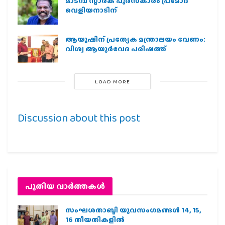
മാടമ്പ് സ്മാരക പുരസ്‌കാരം പ്രമോദ്
വെളിയനാടിന്
ആയുഷിന് പ്രത്യേക മന്ത്രാലയം വേണം:
വിശ്വ ആയുര്‍വേദ പരിഷത്ത്
LOAD MORE
Discussion about this post
പുതിയ വാര്‍ത്തകള്‍
സംഘശതാബ്ദി യുവസംഗമങ്ങള്‍ 14, 15,
16 തീയതികളില്‍