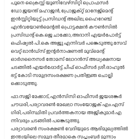
പൂനെ ക്രൈസ്റ്റ് യൂണിവേഴ്‌സിറ്റി പ്രൊഫസര്‍
ഡോ.ജയന്ത് മഹാജന്‍, പ്രോജക്റ്റ് മാനേജ്‌മെന്റ്
ഇന്‍സ്റ്റിറ്റിയൂട്ട് പ്രസിഡന്റ് അഖില, ഹൈറേഞ്ച്
എന്‍വയോണ്‍മെന്റല്‍ പ്രൊട്ടക്ഷന്‍ കൗണ്‍സില്‍
പ്രസിഡന്റ് കെ.ജെ ചാക്കോ, അദാനി എയര്‍പോര്‍ട്ട്
ഒഫിഷ്യല്‍ പി.കെ അജു എന്നിവർ പങ്കെടുത്തു.സേവ്
വെറ്റ് ലാന്‍ഡ്‌സ് ഇന്റര്‍നാഷണല്‍ മൂവ്‌മെന്റ്
ഓര്‍ഗനൈസര്‍ തോമസ് ലോറന്‍സ് അധ്യക്ഷനായ
ചടങ്ങില്‍ എയർപ്പോർട്ട് ചീഫ് ഓഫീസർ ശ്രീ.രാഹുൽ
ഭട്ട് കോടി സമുദ്രസംരക്ഷണ പ്രതിജ്ഞ ചൊല്ലി
ക്കൊടുത്തു.
ഫാ.സജി മേക്കാട്, എന്‍സിസി ഓഫീസര്‍ ജയശങ്കര്‍
ചൗധരി, പര്യാവരണ്‍ മേഖലാ സംയോജക് എം.എസ്
ഗിരി, പരിസ്ഥിതി പ്രവര്‍ത്തകനായ അജികുമാര്‍.എ
ന്നിവരും ചടങ്ങില്‍ പങ്കെടുത്തു.
പര്യാവരൺ സംരക്ഷൺ വേദിയുടെ ആഭിമുഖ്യത്തില്‍
ഇന്ത്യയിലെ സമുദ്ര തീരമാകെ സപ്തംബർ മൂന്നാം