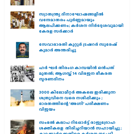
സ്വാതന്ത്ര്യ ദിനാഘോഷങ്ങളിൽ
വന്ദേമാതരം പൂർണ്ണമായും
ആലപിക്കണം; കർശന നിർദ്ദേശവുമായി
കേരള സർക്കാർ
സേവാഭാരതി കുറ്റൂർ ട്രഷറർ സുരേഷ്
കുമാർ അന്തരിച്ചു
ഹര്‍ ഘര്‍ തിരംഗ കാമ്പയിന്‍ ഒന്‍പത്
മുതല്‍; ആഗസ്ത് 14 വിഭജന ഭീകരത
സ്മരണദിനം
3000 കിലോമീറ്റർ അകലെ ഇരിക്കുന്ന
ശത്രുവിനെ വരെ നശിപ്പിക്കും ;
ഭാരതത്തിന്റെ ‘അഗ്നി’ പരീക്ഷണം
വിജയം
സംഭൽ കലാപ റിപ്പോർട്ട് രാജ്യദ്രോഹ
ശക്തികളെ തിരിച്ചറിയാൻ സഹായിച്ചു ;
കുറ്റക്കാർക്കെതിരെ കർശന നടപടി