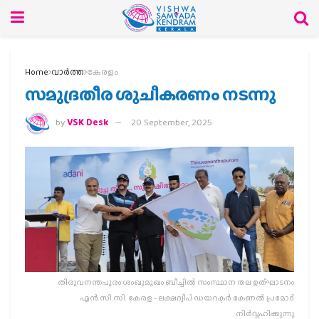
Home
വാര്‍ത്ത
കേരളം
സമുദ്രതീര ശുചീകരണം നടന്നു
by
VSK Desk
20 September, 2025
തിരുവനന്തപുരം ശംഖുമുഖം ബീച്ചിൽ സംസ്ഥാന തല ഉത്ഘാടനം
എൻ.സി.സി. കേരള - ലക്ഷദ്വീപ് ഡയറക്ടർ കേണൽ പ്രമോദ്
നിർവ്വഹിക്കുന്നു