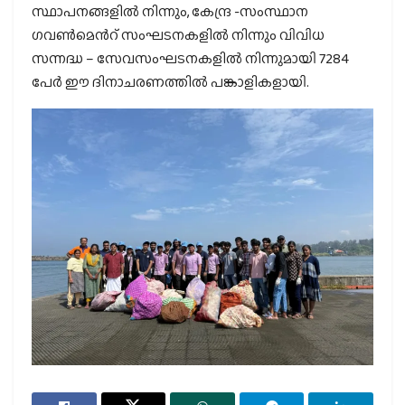
സ്ഥാപനങ്ങളിൽ നിന്നും, കേന്ദ്ര -സംസ്ഥാന
ഗവൺമെൻറ് സംഘടനകളിൽ നിന്നും വിവിധ
സന്നദ്ധ – സേവസംഘടനകളിൽ നിന്നുമായി 7284
പേർ ഈ ദിനാചരണത്തിൽ പങ്കാളികളായി.