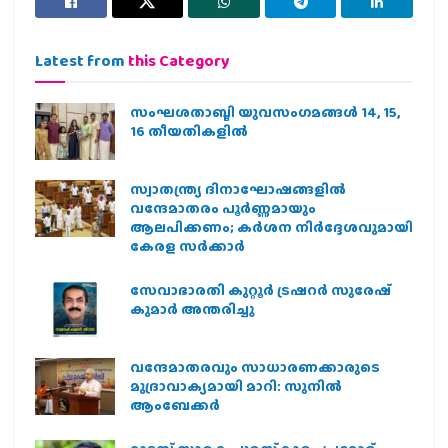
Latest from
this Category
സംഘശതാബ്ദി യുവസംഗമങ്ങള്‍ 14, 15,
16 തീയതികളില്‍
സ്വാതന്ത്ര്യ ദിനാഘോഷങ്ങളിൽ
വന്ദേമാതരം പൂർണ്ണമായും
ആലപിക്കണം; കർശന നിർദ്ദേശവുമായി
കേരള സർക്കാർ
സേവാഭാരതി കുറ്റൂർ ട്രഷറർ സുരേഷ്
കുമാർ അന്തരിച്ചു
വന്ദേമാതരവും സാധാരണക്കാരുടെ
മുദ്രാവാക്യമായി മാറി: സുനിൽ
ആംബേക്കർ