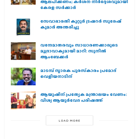
ആലപിക്കണം; കർശന നിർദ്ദേശവുമായി
കേരള സർക്കാർ
സേവാഭാരതി കുറ്റൂർ ട്രഷറർ സുരേഷ്
കുമാർ അന്തരിച്ചു
വന്ദേമാതരവും സാധാരണക്കാരുടെ
മുദ്രാവാക്യമായി മാറി: സുനിൽ
ആംബേക്കർ
മാടമ്പ് സ്മാരക പുരസ്‌കാരം പ്രമോദ്
വെളിയനാടിന്
ആയുഷിന് പ്രത്യേക മന്ത്രാലയം വേണം:
വിശ്വ ആയുര്‍വേദ പരിഷത്ത്
LOAD MORE