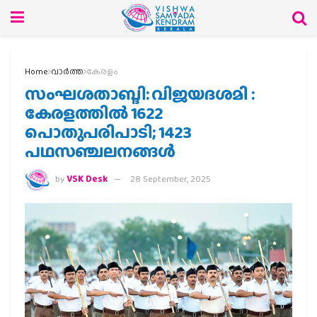
Home
വാര്‍ത്ത
കേരളം
സംഘശതാബ്ദി: വിജയദശമി :
കേരളത്തില്‍ 1622
പൊതുപരിപാടി; 1423
പഥസഞ്ചലനങ്ങൾ
by
VSK Desk
28 September, 2025