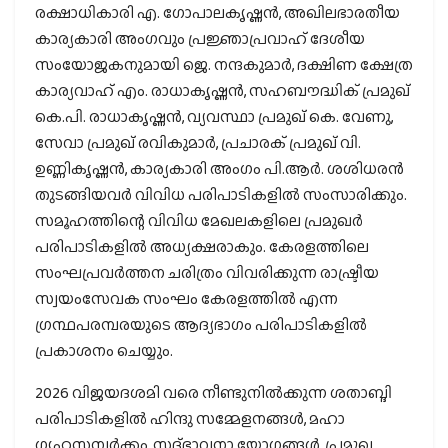
രക്ഷാധികാരി എ. ഗോപാലകൃഷ്ണന്‍, അഖിലഭാരതീയ
കാര്യകാരി അംഗവും പ്രജ്ഞാപ്രവാഹ് ദേശീയ
സംയോജകനുമായി ജെ. നന്ദകുമാര്‍, ദക്ഷിണ ക്ഷേത്ര
കാര്യവാഹ് എം. രാധാകൃഷ്ണന്‍, സഹബൗദ്ധിക് പ്രമുഖ്
കെ.പി. രാധാകൃഷ്ണന്‍, വ്യവസ്ഥാ പ്രമുഖ് കെ. വേണു,
സേവാ പ്രമുഖ് രവികുമാര്‍, പ്രചാരക് പ്രമുഖ് വി.
ഉണ്ണികൃഷ്ണന്‍, കാര്യകാരി അംഗം പി.ആര്‍. ശശിധരന്‍
തുടങ്ങിയവര്‍ വിവിധ പരിപാടികളില്‍ സംസാരിക്കും.
സമൂഹത്തിന്റെ വിവിധ മേഖലകളിലെ പ്രമുഖര്‍
പരിപാടികളില്‍ അധ്യക്ഷരാകും. കേരളത്തിലെ
സംഘപ്രവര്‍ത്തന ചരിത്രം വിവരിക്കുന്ന രാഷ്ട്രീയ
സ്വയംസേവക സംഘം കേരളത്തില്‍ എന്ന
ഗ്രന്ഥപരമ്പരയുടെ ആദ്യഭാഗം പരിപാടികളില്‍
പ്രകാശനം ചെയ്യും.
2026 വിജയദശമി വരെ നീണ്ടുനില്‍ക്കുന്ന ശതാബ്ദി
പരിപാടികളില്‍ ഹിന്ദു സമ്മേളനങ്ങള്‍, മഹാ
ഗൃഹസമ്പര്‍ക്കം, സദ്ഭാവനാ യോഗങ്ങള്‍, പ്രമുഖ