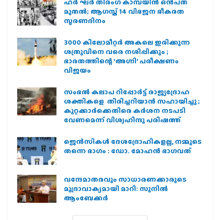
ഹര്‍ ഘര്‍ തിരംഗ കാമ്പയിന്‍ ഒന്‍പത്
മുതല്‍; ആഗസ്ത് 14 വിഭജന ഭീകരത
സ്മരണദിനം
3000 കിലോമീറ്റർ അകലെ ഇരിക്കുന്ന
ശത്രുവിനെ വരെ നശിപ്പിക്കും ;
ഭാരതത്തിന്റെ ‘അഗ്നി’ പരീക്ഷണം
വിജയം
സംഭൽ കലാപ റിപ്പോർട്ട് രാജ്യദ്രോഹ
ശക്തികളെ തിരിച്ചറിയാൻ സഹായിച്ചു ;
കുറ്റക്കാർക്കെതിരെ കർശന നടപടി
വേണമെന്ന് വിശ്വഹിന്ദു പരിഷത്ത്
ജെന്‍സികള്‍ ദേശദ്രോഹികളല്ല, നമ്മുടെ
തന്നെ ഭാഗം : ഡോ. മോഹന്‍ ഭാഗവത്
വന്ദേമാതരവും സാധാരണക്കാരുടെ
മുദ്രാവാക്യമായി മാറി: സുനിൽ
ആംബേക്കർ