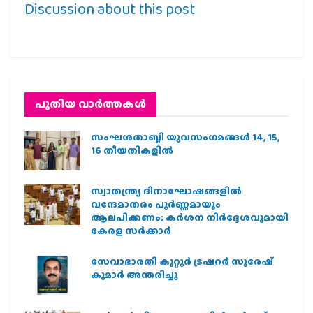
Discussion about this post
പുതിയ വാര്‍ത്തകള്‍
സംഘശതാബ്ദി യുവസംഗമങ്ങള്‍ 14, 15,
16 തീയതികളില്‍
സ്വാതന്ത്ര്യ ദിനാഘോഷങ്ങളിൽ
വന്ദേമാതരം പൂർണ്ണമായും
ആലപിക്കണം; കർശന നിർദ്ദേശവുമായി
കേരള സർക്കാർ
സേവാഭാരതി കുറ്റൂർ ട്രഷറർ സുരേഷ്
കുമാർ അന്തരിച്ചു