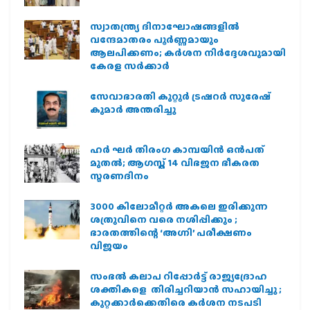
സ്വാതന്ത്ര്യ ദിനാഘോഷങ്ങളിൽ
വന്ദേമാതരം പൂർണ്ണമായും
ആലപിക്കണം; കർശന നിർദ്ദേശവുമായി
കേരള സർക്കാർ
സേവാഭാരതി കുറ്റൂർ ട്രഷറർ സുരേഷ്
കുമാർ അന്തരിച്ചു
ഹര്‍ ഘര്‍ തിരംഗ കാമ്പയിന്‍ ഒന്‍പത്
മുതല്‍; ആഗസ്ത് 14 വിഭജന ഭീകരത
സ്മരണദിനം
3000 കിലോമീറ്റർ അകലെ ഇരിക്കുന്ന
ശത്രുവിനെ വരെ നശിപ്പിക്കും ;
ഭാരതത്തിന്റെ ‘അഗ്നി’ പരീക്ഷണം
വിജയം
സംഭൽ കലാപ റിപ്പോർട്ട് രാജ്യദ്രോഹ
ശക്തികളെ തിരിച്ചറിയാൻ സഹായിച്ചു ;
കുറ്റക്കാർക്കെതിരെ കർശന നടപടി