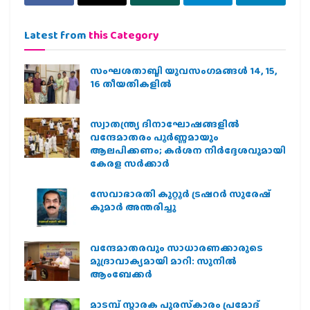
Latest from
this Category
സംഘശതാബ്ദി യുവസംഗമങ്ങള്‍ 14, 15,
16 തീയതികളില്‍
സ്വാതന്ത്ര്യ ദിനാഘോഷങ്ങളിൽ
വന്ദേമാതരം പൂർണ്ണമായും
ആലപിക്കണം; കർശന നിർദ്ദേശവുമായി
കേരള സർക്കാർ
സേവാഭാരതി കുറ്റൂർ ട്രഷറർ സുരേഷ്
കുമാർ അന്തരിച്ചു
വന്ദേമാതരവും സാധാരണക്കാരുടെ
മുദ്രാവാക്യമായി മാറി: സുനിൽ
ആംബേക്കർ
മാടമ്പ് സ്മാരക പുരസ്‌കാരം പ്രമോദ്