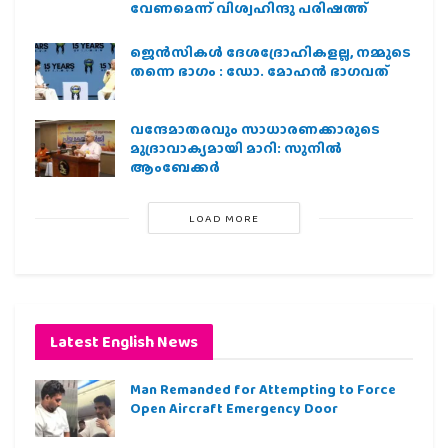
വേണമെന്ന് വിശ്വഹിന്ദു പരിഷത്ത്
ജെന്‍സികള്‍ ദേശദ്രോഹികളല്ല, നമ്മുടെ
തന്നെ ഭാഗം : ഡോ. മോഹന്‍ ഭാഗവത്
വന്ദേമാതരവും സാധാരണക്കാരുടെ
മുദ്രാവാക്യമായി മാറി: സുനിൽ
ആംബേക്കർ
LOAD MORE
Latest English News
Man Remanded for Attempting to Force
Open Aircraft Emergency Door