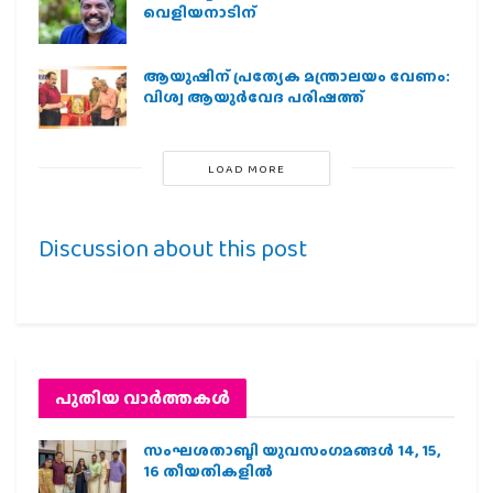
വെളിയനാടിന്
ആയുഷിന് പ്രത്യേക മന്ത്രാലയം വേണം:
വിശ്വ ആയുര്‍വേദ പരിഷത്ത്
LOAD MORE
Discussion about this post
പുതിയ വാര്‍ത്തകള്‍
സംഘശതാബ്ദി യുവസംഗമങ്ങള്‍ 14, 15,
16 തീയതികളില്‍