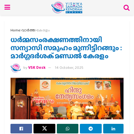
Home
വാര്‍ത്ത
കേരളം
ധർമ്മസംരക്ഷണത്തിനായി
സന്യാസി സമൂഹം മുന്നിട്ടിറങ്ങും :
മാർഗ്ഗദർശക് മണ്ഡൽ കേരളം
by
VSK Desk
14 October, 2025