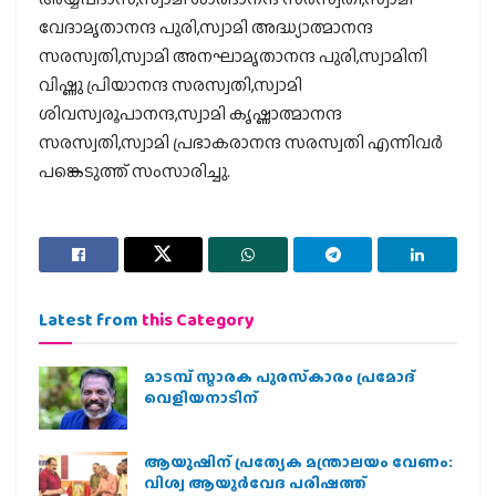
വേദാമൃതാനന്ദ പുരി,സ്വാമി അദ്ധ്യാത്മാനന്ദ
സരസ്വതി,സ്വാമി അനഘാമൃതാനന്ദ പുരി,സ്വാമിനി
വിഷ്ണു പ്രിയാനന്ദ സരസ്വതി,സ്വാമി
ശിവസ്വരൂപാനന്ദ,സ്വാമി കൃഷ്ണാത്മാനന്ദ
സരസ്വതി,സ്വാമി പ്രഭാകരാനന്ദ സരസ്വതി എന്നിവർ
പങ്കെടുത്ത് സംസാരിച്ചു.
Latest from
this Category
മാടമ്പ് സ്മാരക പുരസ്‌കാരം പ്രമോദ്
വെളിയനാടിന്
ആയുഷിന് പ്രത്യേക മന്ത്രാലയം വേണം:
വിശ്വ ആയുര്‍വേദ പരിഷത്ത്