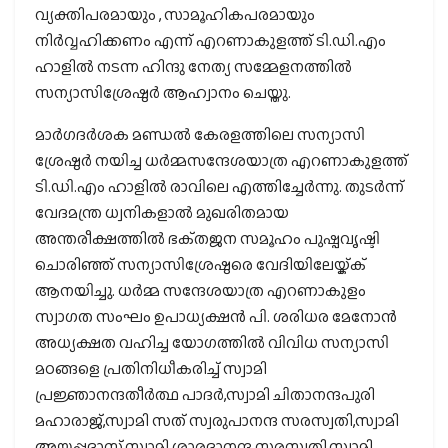
വ്യക്തിപരമായും , സാമൂഹികപരമായും
നിർവ്വഹിക്കണം എന്ന് എറണാകുളത്ത് ടി.ഡി.എം
ഹാളിൽ നടന്ന ഹിന്ദു നേത്യ സമ്മേളനത്തിൽ
സന്യാസിശ്രേഷ്ഠർ ആഹ്വാനം ചെയ്തു.
മാർഗദർശക മണ്ഡൽ കേരളത്തിലെ സന്യാസി
ശ്രേഷ്ഠർ നയിച്ച ധർമ്മസന്ദേശയാത്ര എറണാകുളത്ത്
ടി.ഡി.എം ഹാളിൽ രാവിലെ എത്തിച്ചേർന്നു. തുടർന്ന്
വേദമന്ത്ര ധ്വനികളാൽ മുഖരിതമായ
അന്തരീക്ഷത്തിൽ ഭക്‌തജന സമൂഹം പുഷ്പവൃഷ്ടി
ചൊരിഞ്ഞ് സന്യാസിശ്രേഷ്ഠരെ വേദിയിലേയ്ക്ക്
ആനയിച്ചു. ധർമ്മ സന്ദേശയാത്ര എറണാകുളം
സ്വാഗത സംഘം ഉപാധ്യക്ഷൻ പി. ശരിധര മേനോൻ
അധ്യക്ഷത വഹിച്ച യോഗത്തിൽ വിവിധ സന്യാസി
മഠങ്ങളെ പ്രതിനിധീകരിച്ച് സ്വാമി
പ്രജ്ഞാനന്ദതീർത്ഥ പാദർ,സ്വാമി ചിതാനന്ദപുരി
മഹാരാജ്,സ്വാമി സത് സ്വരുപാനന്ദ സരസ്വതി,സ്വാമി
അയ്യപ്പദാസ്,സ്വാമി ശാരദാനന്ദ സരസ്വതി,സ്വാമി