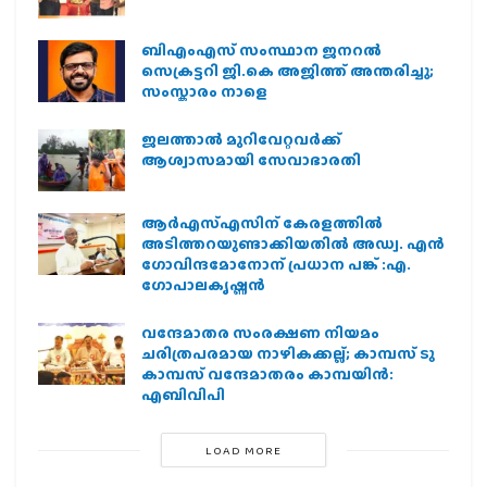
ബിഎംഎസ് സംസ്ഥാന ജനറൽ
സെക്രട്ടറി ജി.കെ അജിത്ത് അന്തരിച്ചു;
സംസ്കാരം നാളെ
ജലത്താല്‍ മുറിവേറ്റവര്‍ക്ക്
ആശ്വാസമായി സേവാഭാരതി
ആര്‍എസ്എസിന് കേരളത്തില്‍
അടിത്തറയുണ്ടാക്കിയതില്‍ അഡ്വ. എന്‍
ഗോവിന്ദമോനോന് പ്രധാന പങ്ക് :എ.
ഗോപാലകൃഷ്ണന്‍
വന്ദേമാതര സംരക്ഷണ നിയമം
ചരിത്രപരമായ നാഴികക്കല്ല്; കാമ്പസ് ടു
കാമ്പസ് വന്ദേമാതരം കാമ്പയിന്‍:
എബിവിപി
LOAD MORE