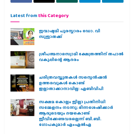
Latest from
this Category
ജന്മാഷ്ടമി പുരസ്കാരം ഡോ. വി
സുജാതക്ക്
ശ്രീപത്മനാഭസ്വാമി ക്ഷേത്രത്തിന് തപാൽ
വകുപ്പിന്റെ ആദരം
ചരിത്രവസ്തുതകൾ സസ്പെൻഷൻ
ഉത്തരവുകൾ കൊണ്ട്
ഇല്ലാതാക്കാനാവില്ല: എബിവിപി
സക്ഷമ കൊല്ലം ജില്ലാ പ്രതിനിധി
സമ്മേളനം നടന്നു; ഭിന്നശേഷിക്കാർ
ആരുടെയും ദയകൊണ്ട്
ജീവിക്കേണ്ടവരല്ലെന്ന് ബി.ബി.
ഗോപകുമാർ എംഎൽഎ