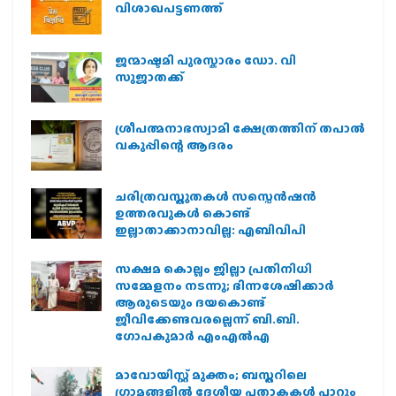
വിശാഖപട്ടണത്ത്
ജന്മാഷ്ടമി പുരസ്കാരം ഡോ. വി
സുജാതക്ക്
ശ്രീപത്മനാഭസ്വാമി ക്ഷേത്രത്തിന് തപാൽ
വകുപ്പിന്റെ ആദരം
ചരിത്രവസ്തുതകൾ സസ്പെൻഷൻ
ഉത്തരവുകൾ കൊണ്ട്
ഇല്ലാതാക്കാനാവില്ല: എബിവിപി
സക്ഷമ കൊല്ലം ജില്ലാ പ്രതിനിധി
സമ്മേളനം നടന്നു; ഭിന്നശേഷിക്കാർ
ആരുടെയും ദയകൊണ്ട്
ജീവിക്കേണ്ടവരല്ലെന്ന് ബി.ബി.
ഗോപകുമാർ എംഎൽഎ
മാവോയിസ്റ്റ് മുക്തം; ബസ്തറിലെ
ഗ്രാമങ്ങളില്‍ ദേശീയ പതാകകള്‍ പാറും