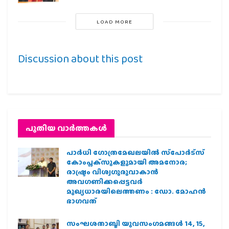
LOAD MORE
Discussion about this post
പുതിയ വാര്‍ത്തകള്‍
പാര്‍ധി ഗോത്രമേഖലയില്‍ സ്‌പോര്‍ട്‌സ്
കോംപ്ലക്‌സുകളുമായി അമനോര;
രാഷ്ട്രം വിശ്വഗുരുവാകാന്‍
അവഗണിക്കപ്പെട്ടവര്‍
മുഖ്യധാരയിലെത്തണം : ഡോ. മോഹന്‍
ഭാഗവത്
സംഘശതാബ്ദി യുവസംഗമങ്ങള്‍ 14, 15,