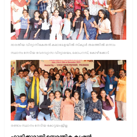
ഭാരതീയ വിദ്യാനികേതന്‍ കലാമേളയില്‍ സ്‌കൂള്‍ തലത്തില്‍ ഒന്നാം
സ്ഥാനം നേടിയ വേദവ്യാസ വിദ്യാലയം, മലാപറമ്പ്, കോഴിക്കോട്‌
രണ്ടാം സ്ഥാനം നേടിയ കോട്ടയം ജില്ല
ഹാട്രിക്കുമായി സെമന്തിക കൃഷ്ണന്‍