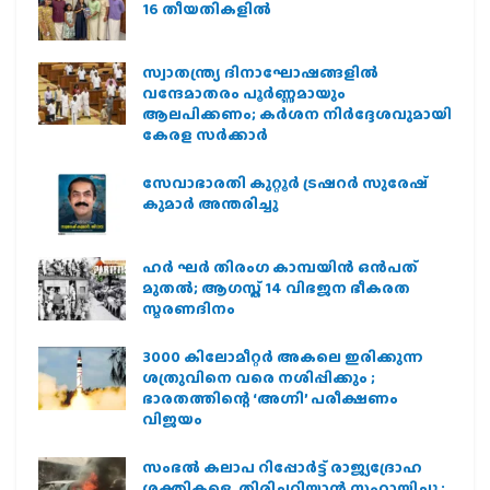
16 തീയതികളില്‍
സ്വാതന്ത്ര്യ ദിനാഘോഷങ്ങളിൽ
വന്ദേമാതരം പൂർണ്ണമായും
ആലപിക്കണം; കർശന നിർദ്ദേശവുമായി
കേരള സർക്കാർ
സേവാഭാരതി കുറ്റൂർ ട്രഷറർ സുരേഷ്
കുമാർ അന്തരിച്ചു
ഹര്‍ ഘര്‍ തിരംഗ കാമ്പയിന്‍ ഒന്‍പത്
മുതല്‍; ആഗസ്ത് 14 വിഭജന ഭീകരത
സ്മരണദിനം
3000 കിലോമീറ്റർ അകലെ ഇരിക്കുന്ന
ശത്രുവിനെ വരെ നശിപ്പിക്കും ;
ഭാരതത്തിന്റെ ‘അഗ്നി’ പരീക്ഷണം
വിജയം
സംഭൽ കലാപ റിപ്പോർട്ട് രാജ്യദ്രോഹ
ശക്തികളെ തിരിച്ചറിയാൻ സഹായിച്ചു ;