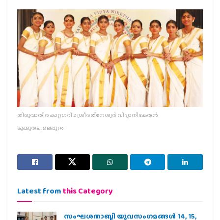
തിരുവാതിര കാറ്റഗറി 2 ശ്രീരത്‌നേശ്വര്‍ വിദ്യാനികേതന്‍
മൂക്കുതല, മലപ്പുറം
Latest from
this Category
സംഘശതാബ്ദി യുവസംഗമങ്ങള്‍ 14, 15,