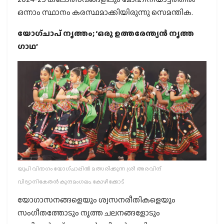
ഒന്നാം സ്ഥാനം കരസ്ഥമാക്കിയിരുന്നു സെമന്തിക.
യോഗ്ചാപ് നൃത്തം; ‘ഒരു ഉത്തരേന്ത്യന്‍ നൃത്ത
ഗാഥ’
യുപി വിഭാഗം യോഗ്ചാപ്പില്‍ മത്സരിക്കുന്ന ശ്രീ അരവിന്ദ്
വിദ്യാനികേതന്‍ കുന്ദമംഗലം, കോഴിക്കോട്
യോഗാസനങ്ങളെയും ശ്വസനരീതികളെയും
സംഗീതത്തോടും നൃത്ത ചലനങ്ങളോടും