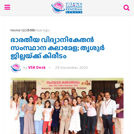
Home
വാര്‍ത്ത
കേരളം
ഭാരതീയ വിദ്യാനികേതന്‍
സംസ്ഥാന കലാമേള; തൃശൂര്‍
ജില്ലയ്‌ക്ക് കിരീടം
by
VSK Desk
29 December, 2025