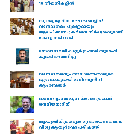
16 തീയതികളില്‍
സ്വാതന്ത്ര്യ ദിനാഘോഷങ്ങളിൽ
വന്ദേമാതരം പൂർണ്ണമായും
ആലപിക്കണം; കർശന നിർദ്ദേശവുമായി
കേരള സർക്കാർ
സേവാഭാരതി കുറ്റൂർ ട്രഷറർ സുരേഷ്
കുമാർ അന്തരിച്ചു
വന്ദേമാതരവും സാധാരണക്കാരുടെ
മുദ്രാവാക്യമായി മാറി: സുനിൽ
ആംബേക്കർ
മാടമ്പ് സ്മാരക പുരസ്‌കാരം പ്രമോദ്
വെളിയനാടിന്
ആയുഷിന് പ്രത്യേക മന്ത്രാലയം വേണം:
വിശ്വ ആയുര്‍വേദ പരിഷത്ത്