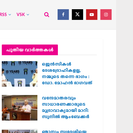
RSS
VSK
പുതിയ വാര്‍ത്തകള്‍
ജെന്‍സികള്‍
ദേശദ്രോഹികളല്ല,
നമ്മുടെ തന്നെ ഭാഗം :
ഡോ. മോഹന്‍ ഭാഗവത്
വന്ദേമാതരവും
സാധാരണക്കാരുടെ
മുദ്രാവാക്യമായി മാറി:
സുനിൽ ആംബേക്കർ
ഞാനും സ്വദേശിയെ