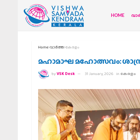
HOME
വാര്
Home
വാര്‍ത്ത
കേരളം
മഹാമാഘ മഹോത്സവം: ശാസ്ത്
by
VSK Desk
31 January, 2026
in
കേരളം