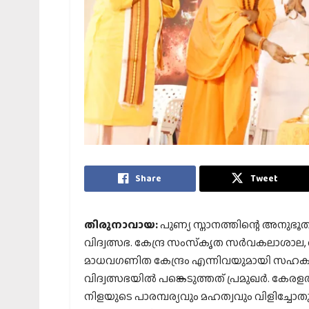
Share
Tweet
തിരുനാവായ:
പുണ്യ സ്നാനത്തിന്റെ അനുഭൂത
വിദ്വത്സഭ. കേന്ദ്ര സംസ്‌കൃത സര്‍വകലാശാല
മാധവഗണിത കേന്ദ്രം എന്നിവയുമായി സഹകരിച്ച
വിദ്വത്സഭയില്‍ പങ്കെടുത്തത് പ്രമുഖര്‍. 
നിളയുടെ പാരമ്പര്യവും മഹത്വവും വിളിച്ചോതു