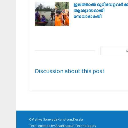
ജലത്താല്‍ മുറിവേറ്റവര്‍ക്ക
ആശ്വാസമായി
സേവാഭാരതി
Discussion about this post
©Vishwa Samvada Kendram, Kerala.
Tech-enabled by
Ananthapuri Technologies