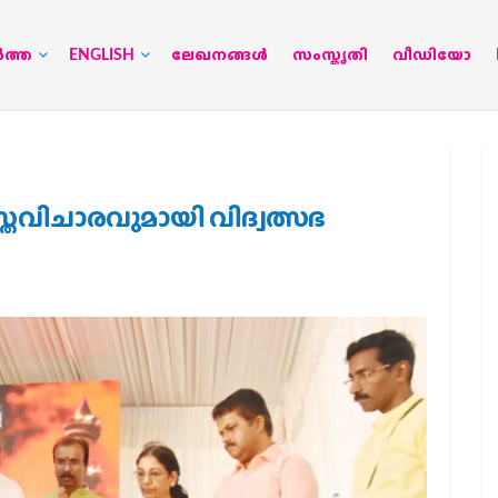
‍ത്ത
ENGLISH
ലേഖനങ്ങള്‍
സംസ്കൃതി
വീഡിയോ
രവിചാരവുമായി വിദ്വത്സഭ