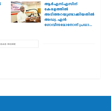
്
ആര്‍എസ്എസിന്
കേരളത്തില്‍
അടിത്തറയുണ്ടാക്കിയതില്‍
അഡ്വ. എന്‍
ഗോവിന്ദമോനോന് പ്രധാന
പങ്ക് :എ. ഗോപാലകൃഷ്ണന്‍
LOAD MORE