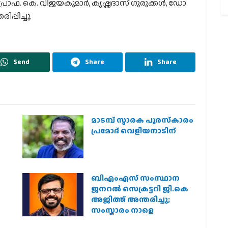
രൊഫ. കെ. വിജയകുമാര്‍, കൃഷ്ണദാസ് ഗുരുക്കള്‍, ഡോ.
പ്പിച്ചു.
Send
Share
Share
മാടമ്പ് സ്മാരക പുരസ്‌കാരം
പ്രമോദ് വെളിയനാടിന്
ബിഎംഎസ് സംസ്ഥാന
ജനറൽ സെക്രട്ടറി ജി.കെ
അജിത്ത് അന്തരിച്ചു;
സംസ്കാരം നാളെ