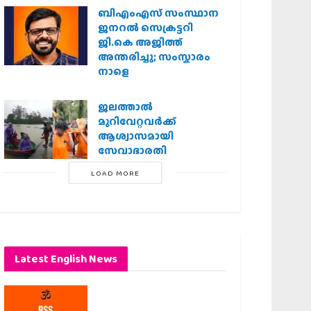
ബിഎംഎസ് സംസ്ഥാന
ജനറൽ സെക്രട്ടറി
ജി.കെ അജിത്ത്
അന്തരിച്ചു; സംസ്കാരം
നാളെ
ജലത്താല്‍
മുറിവേറ്റവര്‍ക്ക്
ആശ്വാസമായി
സേവാഭാരതി
LOAD MORE
Latest English News