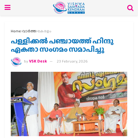
Home
വാര്‍ത്ത
കേരളം
പള്ളിക്കൽ പഞ്ചായത്ത് ഹിന്ദു
ഏകതാ സംഗമം സമാപിച്ചു
by
VSK Desk
23 February, 2026