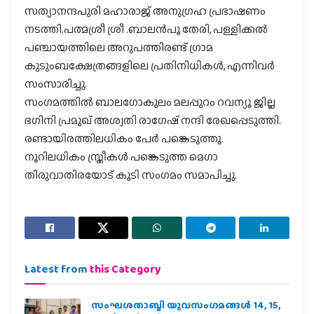
സത്യാനന്ദപുരി മഹാരാജ് അനുഗ്രഹ പ്രഭാഷണം
നടത്തി.പത്മശ്രീ ശ്രീ .ബാലൻപൂ തേരി, പള്ളിക്കൽ
പഞ്ചായത്തിലെ അറുപത്തിരണ്ട് ഗ്രാമ
കുടുംബക്ഷേത്രങ്ങളിലെ പ്രതിനിധികൾ, എന്നിവർ
സംസാരിച്ചു.
സംഗമത്തിൽ ബാലഗോകുലം മലപ്പുറം റവന്യൂ ജില്ല
ഭഗിനി പ്രമുഖ് അശ്വതി രാഗേഷ് നന്ദി രേഖപ്പെടുത്തി.
രണ്ടായിരത്തിലധികം പേർ പങ്കെടുത്തു.
നൂറിലധികം സ്ത്രീകൾ പങ്കെടുത്ത മെഗാ
തിരുവാതിരയോട് കൂടി സംഗമം സമാപിച്ചു.
Latest from
this Category
സംഘശതാബ്ദി യുവസംഗമങ്ങള്‍ 14, 15,