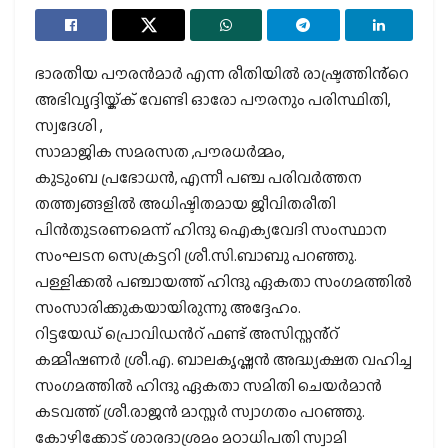
ഭാരതീയ പൗരൻമാർ എന്ന രീതിയിൽ രാഷ്ട്രത്തിൻ്റെ
അഭിവൃദ്ദിയ്ക്ക് വേണ്ടി ഓരോ പൗരനും പരിസ്ഥിതി,
സ്വദേശി ,
സാമാജിക സമരസത ,പൗരധർമ്മം,
കുടുംബ പ്രഭോധൻ, എന്നീ പഞ്ച പരിവർത്തന
തത്ത്വങ്ങളിൽ അധിഷ്ടിതമായ ജീവിതരീതി
പിൻതുടരണമെന്ന് ഹിന്ദു ഐക്യവേദി സംസ്ഥാന
സംഘടന സെക്രട്ടറി ശ്രീ.സി.ബാബു പറഞ്ഞു.
പള്ളിക്കൽ പഞ്ചായത്ത് ഹിന്ദു ഏകതാ സംഗമത്തിൽ
സംസാരിക്കുകയായിരുന്നു അദ്ദേഹം.
റിട്ടയേഡ് പ്രൊവിഡൻറ് ഫണ്ട് അസിസ്റ്റൻ്റ്
കമ്മീഷണർ ശ്രീ.എ. ബാലകൃഷ്ണൻ അദ്ധ്യക്ഷത വഹിച്ച
സംഗമത്തിൽ ഹിന്ദു ഏകതാ സമിതി ചെയർമാൻ
കടവത്ത് ശ്രീ.രാജൻ മാസ്റ്റർ സ്വാഗതം പറഞ്ഞു.
കോഴിക്കോട് ശാരദാശ്രമം മഠാധിപതി സ്വാമി