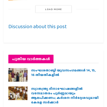
LOAD MORE
Discussion about this post
പുതിയ വാര്‍ത്തകള്‍
സംഘശതാബ്ദി യുവസംഗമങ്ങള്‍ 14, 15,
16 തീയതികളില്‍
സ്വാതന്ത്ര്യ ദിനാഘോഷങ്ങളിൽ
വന്ദേമാതരം പൂർണ്ണമായും
ആലപിക്കണം; കർശന നിർദ്ദേശവുമായി
കേരള സർക്കാർ