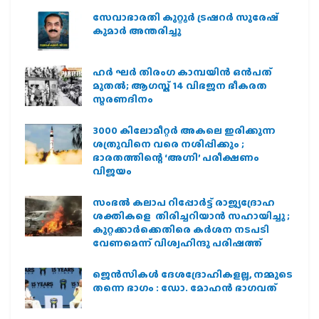
സേവാഭാരതി കുറ്റൂർ ട്രഷറർ സുരേഷ്
കുമാർ അന്തരിച്ചു
ഹര്‍ ഘര്‍ തിരംഗ കാമ്പയിന്‍ ഒന്‍പത്
മുതല്‍; ആഗസ്ത് 14 വിഭജന ഭീകരത
സ്മരണദിനം
3000 കിലോമീറ്റർ അകലെ ഇരിക്കുന്ന
ശത്രുവിനെ വരെ നശിപ്പിക്കും ;
ഭാരതത്തിന്റെ ‘അഗ്നി’ പരീക്ഷണം
വിജയം
സംഭൽ കലാപ റിപ്പോർട്ട് രാജ്യദ്രോഹ
ശക്തികളെ തിരിച്ചറിയാൻ സഹായിച്ചു ;
കുറ്റക്കാർക്കെതിരെ കർശന നടപടി
വേണമെന്ന് വിശ്വഹിന്ദു പരിഷത്ത്
ജെന്‍സികള്‍ ദേശദ്രോഹികളല്ല, നമ്മുടെ
തന്നെ ഭാഗം : ഡോ. മോഹന്‍ ഭാഗവത്