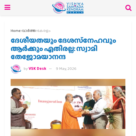
Home
വാര്‍ത്ത
കേരളം
ദേശീയതയും ദേശസ്‌നേഹവും
ആര്‍ക്കും എതിരല്ല: സ്വാമി
തേജോമയാനന്ദ
by
VSK Desk
9 May, 2026