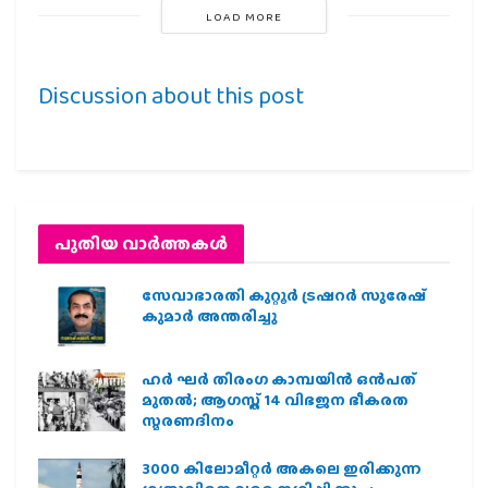
LOAD MORE
Discussion about this post
പുതിയ വാര്‍ത്തകള്‍
സേവാഭാരതി കുറ്റൂർ ട്രഷറർ സുരേഷ്
കുമാർ അന്തരിച്ചു
ഹര്‍ ഘര്‍ തിരംഗ കാമ്പയിന്‍ ഒന്‍പത്
മുതല്‍; ആഗസ്ത് 14 വിഭജന ഭീകരത
സ്മരണദിനം
3000 കിലോമീറ്റർ അകലെ ഇരിക്കുന്ന