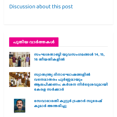
Discussion about this post
പുതിയ വാര്‍ത്തകള്‍
സംഘശതാബ്ദി യുവസംഗമങ്ങള്‍ 14, 15,
16 തീയതികളില്‍
സ്വാതന്ത്ര്യ ദിനാഘോഷങ്ങളിൽ
വന്ദേമാതരം പൂർണ്ണമായും
ആലപിക്കണം; കർശന നിർദ്ദേശവുമായി
കേരള സർക്കാർ
സേവാഭാരതി കുറ്റൂർ ട്രഷറർ സുരേഷ്
കുമാർ അന്തരിച്ചു