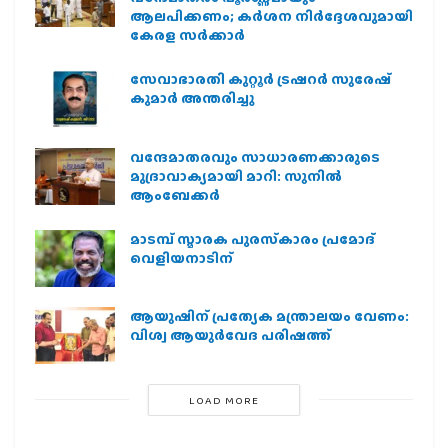
ആലപിക്കണം; കർശന നിർദ്ദേശവുമായി
കേരള സർക്കാർ
സേവാഭാരതി കുറ്റൂർ ട്രഷറർ സുരേഷ്
കുമാർ അന്തരിച്ചു
വന്ദേമാതരവും സാധാരണക്കാരുടെ
മുദ്രാവാക്യമായി മാറി: സുനിൽ
ആംബേക്കർ
മാടമ്പ് സ്മാരക പുരസ്‌കാരം പ്രമോദ്
വെളിയനാടിന്
ആയുഷിന് പ്രത്യേക മന്ത്രാലയം വേണം:
വിശ്വ ആയുര്‍വേദ പരിഷത്ത്
LOAD MORE