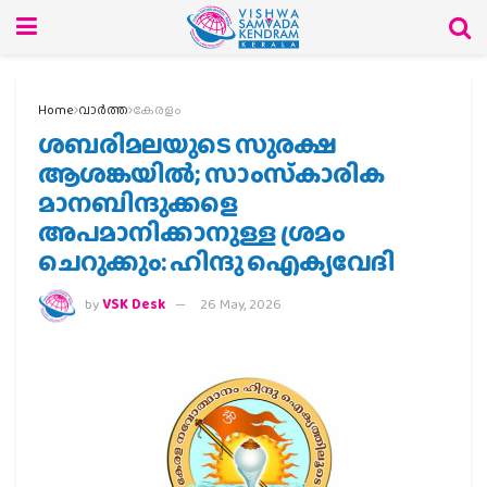
Home
വാര്‍ത്ത
കേരളം
ശബരിമലയുടെ സുരക്ഷ
ആശങ്കയില്‍; സാംസ്‌കാരിക
മാനബിന്ദുക്കളെ
അപമാനിക്കാനുള്ള ശ്രമം
ചെറുക്കും: ഹിന്ദു ഐക്യവേദി
by
VSK Desk
26 May, 2026