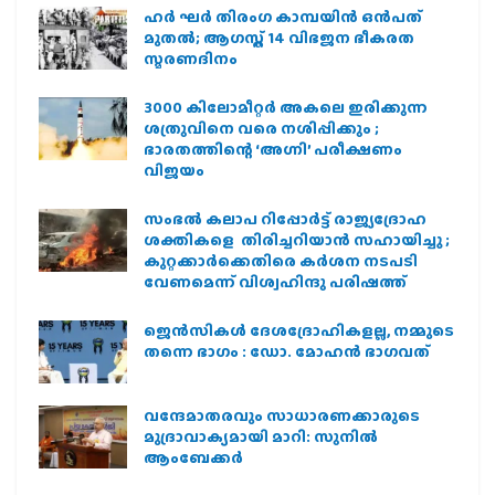
ഹര്‍ ഘര്‍ തിരംഗ കാമ്പയിന്‍ ഒന്‍പത്
മുതല്‍; ആഗസ്ത് 14 വിഭജന ഭീകരത
സ്മരണദിനം
3000 കിലോമീറ്റർ അകലെ ഇരിക്കുന്ന
ശത്രുവിനെ വരെ നശിപ്പിക്കും ;
ഭാരതത്തിന്റെ ‘അഗ്നി’ പരീക്ഷണം
വിജയം
സംഭൽ കലാപ റിപ്പോർട്ട് രാജ്യദ്രോഹ
ശക്തികളെ തിരിച്ചറിയാൻ സഹായിച്ചു ;
കുറ്റക്കാർക്കെതിരെ കർശന നടപടി
വേണമെന്ന് വിശ്വഹിന്ദു പരിഷത്ത്
ജെന്‍സികള്‍ ദേശദ്രോഹികളല്ല, നമ്മുടെ
തന്നെ ഭാഗം : ഡോ. മോഹന്‍ ഭാഗവത്
വന്ദേമാതരവും സാധാരണക്കാരുടെ
മുദ്രാവാക്യമായി മാറി: സുനിൽ
ആംബേക്കർ