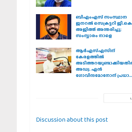
ബിഎംഎസ് സംസ്ഥാന
ജനറൽ സെക്രട്ടറി ജി.കെ
അജിത്ത് അന്തരിച്ചു;
സംസ്കാരം നാളെ
ആര്‍എസ്എസിന്
കേരളത്തില്‍
അടിത്തറയുണ്ടാക്കിയതില
അഡ്വ. എന്‍
ഗോവിന്ദമോനോന് പ്രധാ
പങ്ക് :എ. ഗോപാലകൃഷ്ണന്‍
Discussion about this post