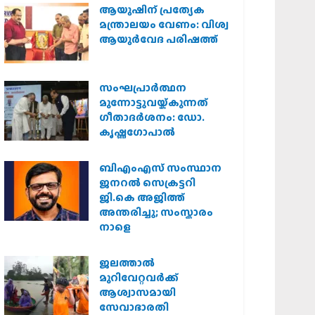
ആയുഷിന് പ്രത്യേക
മന്ത്രാലയം വേണം: വിശ്വ
ആയുര്‍വേദ പരിഷത്ത്
സംഘപ്രാര്‍ത്ഥന
മുന്നോട്ടുവയ്ക്കുന്നത്
ഗീതാദര്‍ശനം: ഡോ.
കൃഷ്ണഗോപാല്‍
ബിഎംഎസ് സംസ്ഥാന
ജനറൽ സെക്രട്ടറി
ജി.കെ അജിത്ത്
അന്തരിച്ചു; സംസ്കാരം
നാളെ
ജലത്താല്‍
മുറിവേറ്റവര്‍ക്ക്
ആശ്വാസമായി
സേവാഭാരതി