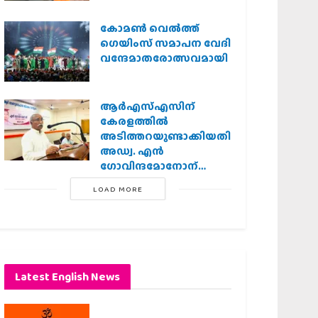
കോമൺ വെൽത്ത്
ഗെയിംസ് സമാപന വേദി
വന്ദേമാതരോത്സവമായി
ആര്‍എസ്എസിന്
കേരളത്തില്‍
അടിത്തറയുണ്ടാക്കിയതില്‍
അഡ്വ. എന്‍
ഗോവിന്ദമോനോന്
പ്രധാന പങ്ക് :എ.
LOAD MORE
ഗോപാലകൃഷ്ണന്‍
Latest English News