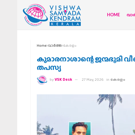
HOME
വാര്
Home
വാര്‍ത്ത
കേരളം
കുമാരനാശാന്റെ ജന്മഭൂമി വീണ്
തപസ്യ
by
VSK Desk
27 May, 2026
in
കേരളം