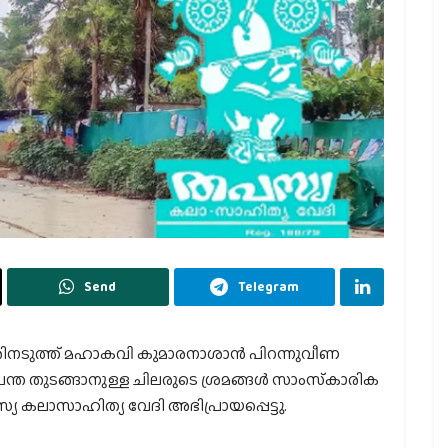
Send
Telegram
രിനടുത്ത് മഹാകവി കുമാരനാശാന്‍ പിറന്നുവീണ
ചന്ത തുടങ്ങാനുള്ള ചിലരുടെ ശ്രമങ്ങള്‍ സാംസ്‌കാരിക
 കലാസാഹിത്യ വേദി അഭിപ്രായപ്പെട്ടു.