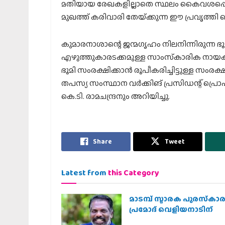
മതിയായ രേഖകളില്ലാതെ സ്ഥലം കൈവശപ്പെട
മുഖത്ത് കരിവാരി തേയ്‌ക്കുന്ന ഈ പ്രവൃത്തി ച
കുമാരനാശാന്റെ ജന്മഗൃഹം നിലനിന്നിരുന്ന ഭൂമി
എഴുത്തുകാരടക്കമുള്ള സാംസ്‌കാരിക നായകര്‍
ഭൂമി സംരക്ഷിക്കാന്‍ രൂപീകരിച്ചിട്ടുള്ള സം
തപസ്യ സംസ്ഥാന വര്‍ക്കിങ് പ്രസിഡന്റ് പ്രൊ
കെ.ടി. രാമചന്ദ്രനും അറിയിച്ചു.
Share
Tweet
Latest from
this Category
മാടമ്പ് സ്മാരക പുരസ്‌കാ
പ്രമോദ് വെളിയനാടിന്