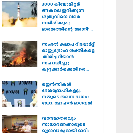
3000 കിലോമീറ്റർ
അകലെ ഇരിക്കുന്ന
ശത്രുവിനെ വരെ
നശിപ്പിക്കും ;
ഭാരതത്തിന്റെ ‘അഗ്നി’
പരീക്ഷണം വിജയം
സംഭൽ കലാപ റിപ്പോർട്ട്
രാജ്യദ്രോഹ ശക്തികളെ
തിരിച്ചറിയാൻ
സഹായിച്ചു ;
കുറ്റക്കാർക്കെതിരെ
കർശന നടപടി
വേണമെന്ന് വിശ്വഹിന്ദു
ജെന്‍സികള്‍
പരിഷത്ത്
ദേശദ്രോഹികളല്ല,
നമ്മുടെ തന്നെ ഭാഗം :
ഡോ. മോഹന്‍ ഭാഗവത്
വന്ദേമാതരവും
സാധാരണക്കാരുടെ
മുദ്രാവാക്യമായി മാറി: