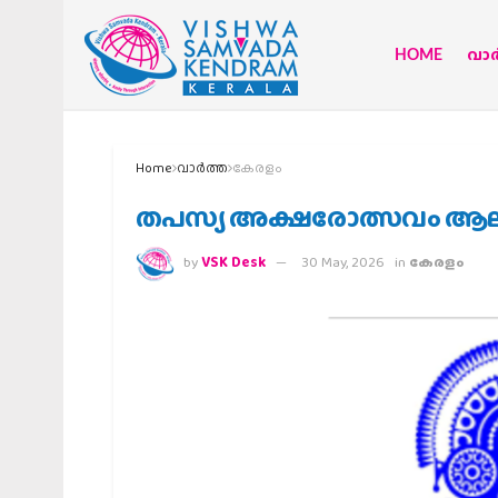
HOME
വാര്
Home
വാര്‍ത്ത
കേരളം
തപസ്യ അക്ഷരോത്സവം ആലുവയ
by
VSK Desk
30 May, 2026
in
കേരളം