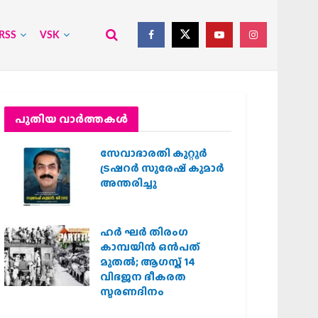
RSS
VSK
പുതിയ വാര്‍ത്തകള്‍
സേവാഭാരതി കുറ്റൂർ
ട്രഷറർ സുരേഷ് കുമാർ
അന്തരിച്ചു
ഹര്‍ ഘര്‍ തിരംഗ
കാമ്പയിന്‍ ഒന്‍പത്
മുതല്‍; ആഗസ്ത് 14
വിഭജന ഭീകരത
സ്മരണദിനം