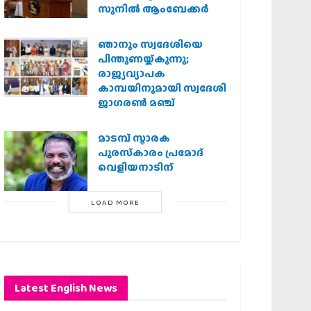
സുനിൽ ആംബേക്കർ
ഞാനും സ്വദേശിയെ
പിന്തുണയ്ക്കുന്നു;
രാജ്യവ്യാപക
കാമ്പയിനുമായി സ്വദേശി
ജാഗരണ്‍ മഞ്ച്
മാടമ്പ് സ്മാരക
പുരസ്‌കാരം പ്രമോദ്
വെളിയനാടിന്
LOAD MORE
Latest English News