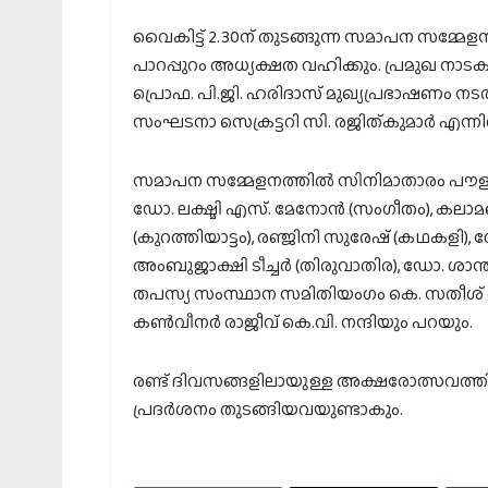
വൈകിട്ട് 2.30ന് തുടങ്ങുന്ന സമാപന സമ്മേള
പാറപ്പുറം അധ്യക്ഷത വഹിക്കും. പ്രമുഖ നാടകക
പ്രൊഫ. പി.ജി. ഹരിദാസ് മുഖ്യപ്രഭാഷണം നടത
സംഘടനാ സെക്രട്ടറി സി. രജിത്കുമാര്‍ എന്നി
സമാപന സമ്മേളനത്തില്‍ സിനിമാതാരം പൗളി വില്‍
ഡോ. ലക്ഷ്മി എസ്. മേനോന്‍ (സംഗീതം), കലാമണ്ഡല
(കുറത്തിയാട്ടം), രഞ്ജിനി സുരേഷ് (കഥകളി), ഗോ
അംബുജാക്ഷി ടീച്ചര്‍ (തിരുവാതിര), ഡോ. ശാ
തപസ്യ സംസ്ഥാന സമിതിയംഗം കെ. സതീശ്
കണ്‍വീനര്‍ രാജീവ് കെ.വി. നന്ദിയും പറയും.
രണ്ട് ദിവസങ്ങളിലായുള്ള അക്ഷരോത്സവത്ത
പ്രദര്‍ശനം തുടങ്ങിയവയുണ്ടാകും.