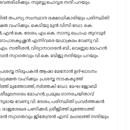
വതരിപ്പിക്കും. സുബ്ബു ചൊവ്വര നന്ദി പറയും.
സദസില്‍ തപസ്യ, സംസ്ഥാന രക്ഷാധികാരിയും പരിസ്ഥിതി
യക്ഷത വഹിക്കും. കെടിയു മുന്‍ വിസി ഡോ. കെ.
‍, എന്‍.കെ. ദേശം, എം.കെ. സാനു, പ്രൊഫ. തുറവൂര്‍
്പ് ഗോപാലകൃഷ്ണന്‍ എന്നിവരെ യഥാക്രമം വേണു വി.
എം. സതീശന്‍, വിദ്യാസാഗരന്‍ ബി., വെണ്ണല മോഹന്‍
വന്‍ സ്വാഗതവും വി.കെ. ബിജു നന്ദിയും പറയും.
ം പ്രശസ്ത നിരൂപകന്‍ ആഷാ മേനോന്‍ ഉദ്ഘാടനം
ധ്യക്ഷത വഹിക്കും. പ്രശസ്ത നാടകകൃത്ത്
ിത്ത് മൂത്തേടത്ത്, നര്‍ത്തകി ഡോ. മേഘ ജോബി
 ശ്രീമൂലനഗരം മോഹന്‍, പ്രമുഖ ഗാനരചയിതാവ്
കനുമായ വേണു വി. ദേശം, പരിസ്ഥിതി പ്രവര്‍ത്തകന്‍
. രാജശേഖര പണിക്കര്‍, ശ്രീജിത്ത് മൂത്തേടത്ത്
 സ്വാഗതവും ജിതേന്ദ്രന്‍ എസ്. മംഗലത്ത് നന്ദിയും