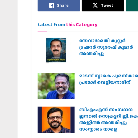
Share
Tweet
Latest from
this Category
സേവാഭാരതി കുറ്റൂർ
ട്രഷറർ സുരേഷ് കുമാർ
അന്തരിച്ചു
മാടമ്പ് സ്മാരക പുരസ്‌കാ
പ്രമോദ് വെളിയനാടിന്
ബിഎംഎസ് സംസ്ഥാന
ജനറൽ സെക്രട്ടറി ജി.കെ
അജിത്ത് അന്തരിച്ചു;
സംസ്കാരം നാളെ