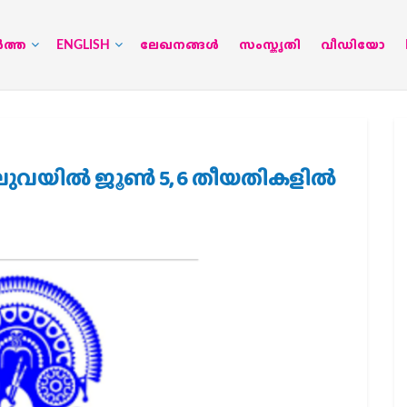
‍ത്ത
ENGLISH
ലേഖനങ്ങള്‍
സംസ്കൃതി
വീഡിയോ
ില്‍ ജൂണ്‍ 5, 6 തീയതികളില്‍