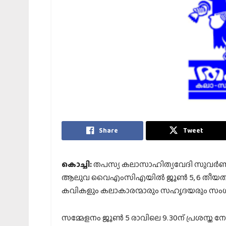
Share
Tweet
കൊച്ചി:
തപസ്യ കലാസാഹിത്യവേദി സുവര്
ആലുവ വൈഎംസിഎയില്‍ ജൂണ്‍ 5, 6 തീയതിക
കവികളും കലാകാരന്മാരും സഹൃദയരും സംഗമി
സമ്മേളനം ജൂണ്‍ 5 രാവിലെ 9.30ന് പ്രശസ്ത നോവ