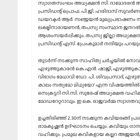
സ്വാഗതസംഘം അധ്യക്ഷന്‍ സി. ദാമോദരന്‍ അധ
പ്രസിഡന്റ് പ്രൊഫ. പി.ജി. ഹരിദാസ് സുവര്‍ണ
ഡയറക്ടര്‍ ആര്‍. സഞ്ജയന്‍ മുഖ്യപ്രഭാഷണം
ലക്ഷ്മിനാരായണന്‍, തപസ്യ സംസ്ഥാന ജനറല്‍ സെക
ആശംസയര്‍പ്പിക്കും. തപസ്യ ജില്ലാ അധ്യക്ഷന്
പ്രസിഡന്റ് എസ്. പ്രേംകുമാര്‍ നന്ദിയും പറയും
തുടര്‍ന്ന് നടക്കുന്ന സാഹിത്യ ചര്‍ച്ചയില്‍ ന
എഴുത്തുകാരന്‍ കെ.എന്‍. ഷാജി, എഴുത്തു
വിഭാഗം മേധാവി ഡോ. പി. ശിവപ്രസാദ്, എഴുത്
കാലം സത്യമോ മിഥ്യയോ’ എന്ന വിഷയത്തില്
സെക്രട്ടറി സി.സി. സുരേഷ് അധ്യക്ഷത വഹിക്
മോഡറേറ്ററാവും. ഇ.കെ. രാജവര്‍മ്മ സ്വാഗതവ
ഉച്ചതിരിഞ്ഞ് 2.30ന് നടക്കുന്ന കവിയരങ്ങ്
രാമകൃഷ്ണന്‍ ഉദ്ഘാടനം ചെയ്യും. കവിയും 
വഹിക്കും. പ്രമുഖ കവികളായ കല്ലറ അജയന്‍,