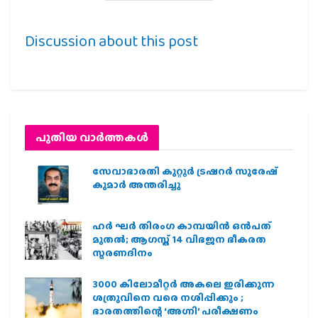
Discussion about this post
പുതിയ വാര്‍ത്തകള്‍
സേവാഭാരതി കുറ്റൂർ ട്രഷറർ സുരേഷ്
കുമാർ അന്തരിച്ചു
ഹര്‍ ഘര്‍ തിരംഗ കാമ്പയിന്‍ ഒന്‍പത്
മുതല്‍; ആഗസ്ത് 14 വിഭജന ഭീകരത
സ്മരണദിനം
3000 കിലോമീറ്റർ അകലെ ഇരിക്കുന്ന
ശത്രുവിനെ വരെ നശിപ്പിക്കും ;
ഭാരതത്തിന്റെ ‘അഗ്നി’ പരീക്ഷണം