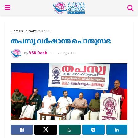
Home
വാര്‍ത്ത
കേരളം
തപസ്യ വര്‍ഷാന്ത പൊതുസഭ
by
VSK Desk
5 July, 2026