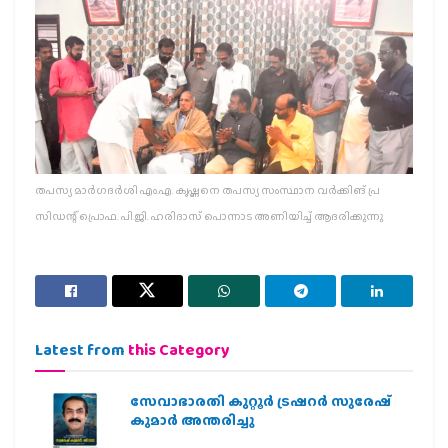
തപസ്യ മാര്‍ഗദര്‍ശി എം.എ. കൃഷ്ണനെ തപസ്യ സംസ്ഥാന വര്‍ക്കിങ് പ്ര
സിഡന്റ് പ്രൊഫ. പി.ജി. ഹരിദാസ് പൊന്നാട അണിയിച്ച് ആദരിക്കുന്നു
Latest from
this Category
സേവാഭാരതി കുറ്റൂർ ട്രഷറർ സുരേഷ്
കുമാർ അന്തരിച്ചു