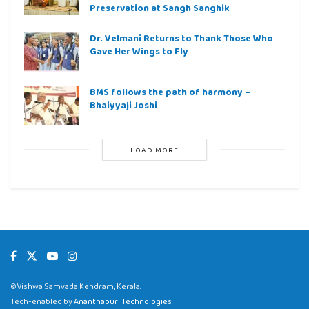
Preservation at Sangh Sanghik
Dr. Velmani Returns to Thank Those Who
Gave Her Wings to Fly
BMS follows the path of harmony –
Bhaiyyaji Joshi
LOAD MORE
©Vishwa Samvada Kendram, Kerala.
Tech-enabled by
Ananthapuri Technologies