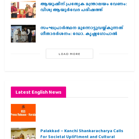
ആയുഷിന് പ്രത്യേക മന്ത്രാലയം വേണം:
വിശ്വ ആയുര്‍വേദ പരിഷത്ത്
സംഘപ്രാര്‍ത്ഥന മുന്നോട്ടുവയ്ക്കുന്നത്
ഗീതാദര്‍ശനം: ഡോ. കൃഷ്ണഗോപാല്‍
LOAD MORE
Latest English News
Palakkad – Kanchi Shankaracharya Calls
for Societal Upliftment and Cultural