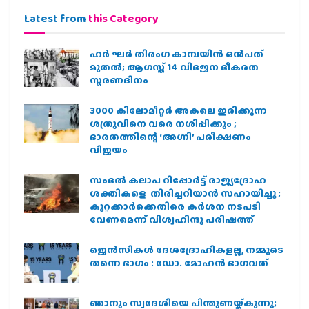
Latest from
this Category
ഹര്‍ ഘര്‍ തിരംഗ കാമ്പയിന്‍ ഒന്‍പത്
മുതല്‍; ആഗസ്ത് 14 വിഭജന ഭീകരത
സ്മരണദിനം
3000 കിലോമീറ്റർ അകലെ ഇരിക്കുന്ന
ശത്രുവിനെ വരെ നശിപ്പിക്കും ;
ഭാരതത്തിന്റെ ‘അഗ്നി’ പരീക്ഷണം
വിജയം
സംഭൽ കലാപ റിപ്പോർട്ട് രാജ്യദ്രോഹ
ശക്തികളെ തിരിച്ചറിയാൻ സഹായിച്ചു ;
കുറ്റക്കാർക്കെതിരെ കർശന നടപടി
വേണമെന്ന് വിശ്വഹിന്ദു പരിഷത്ത്
ജെന്‍സികള്‍ ദേശദ്രോഹികളല്ല, നമ്മുടെ
തന്നെ ഭാഗം : ഡോ. മോഹന്‍ ഭാഗവത്
ഞാനും സ്വദേശിയെ പിന്തുണയ്ക്കുന്നു;