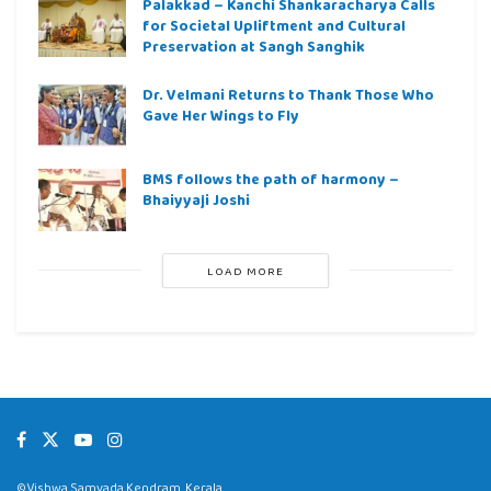
Palakkad – Kanchi Shankaracharya Calls
for Societal Upliftment and Cultural
Preservation at Sangh Sanghik
Dr. Velmani Returns to Thank Those Who
Gave Her Wings to Fly
BMS follows the path of harmony –
Bhaiyyaji Joshi
LOAD MORE
©Vishwa Samvada Kendram, Kerala.