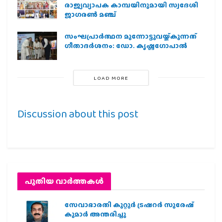
രാജ്യവ്യാപക കാമ്പയിനുമായി സ്വദേശി
ജാഗരണ്‍ മഞ്ച്
സംഘപ്രാര്‍ത്ഥന മുന്നോട്ടുവയ്ക്കുന്നത്
ഗീതാദര്‍ശനം: ഡോ. കൃഷ്ണഗോപാല്‍
LOAD MORE
Discussion about this post
പുതിയ വാര്‍ത്തകള്‍
സേവാഭാരതി കുറ്റൂർ ട്രഷറർ സുരേഷ്
കുമാർ അന്തരിച്ചു