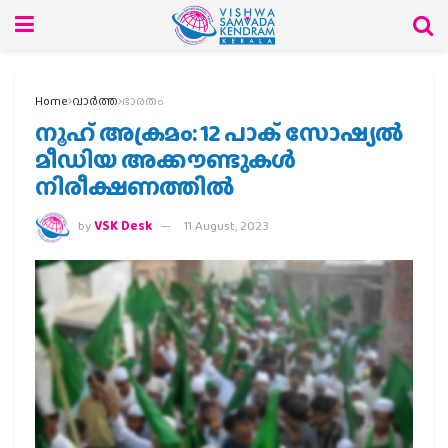
Home
വാര്‍ത്ത
ഭാരതം
നൂഹ് അക്രമം: 12 പാക് സോഷ്യല്‍
മീഡിയ അക്കൗണ്ടുകള്‍
നിരീക്ഷണത്തില്‍
by
VSK Desk
11 August, 2023