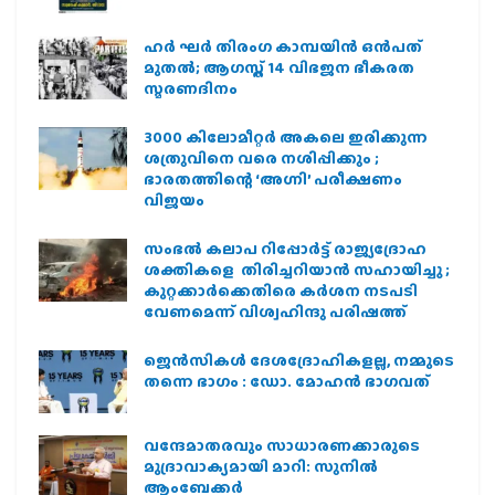
ഹര്‍ ഘര്‍ തിരംഗ കാമ്പയിന്‍ ഒന്‍പത്
മുതല്‍; ആഗസ്ത് 14 വിഭജന ഭീകരത
സ്മരണദിനം
3000 കിലോമീറ്റർ അകലെ ഇരിക്കുന്ന
ശത്രുവിനെ വരെ നശിപ്പിക്കും ;
ഭാരതത്തിന്റെ ‘അഗ്നി’ പരീക്ഷണം
വിജയം
സംഭൽ കലാപ റിപ്പോർട്ട് രാജ്യദ്രോഹ
ശക്തികളെ തിരിച്ചറിയാൻ സഹായിച്ചു ;
കുറ്റക്കാർക്കെതിരെ കർശന നടപടി
വേണമെന്ന് വിശ്വഹിന്ദു പരിഷത്ത്
ജെന്‍സികള്‍ ദേശദ്രോഹികളല്ല, നമ്മുടെ
തന്നെ ഭാഗം : ഡോ. മോഹന്‍ ഭാഗവത്
വന്ദേമാതരവും സാധാരണക്കാരുടെ
മുദ്രാവാക്യമായി മാറി: സുനിൽ
ആംബേക്കർ