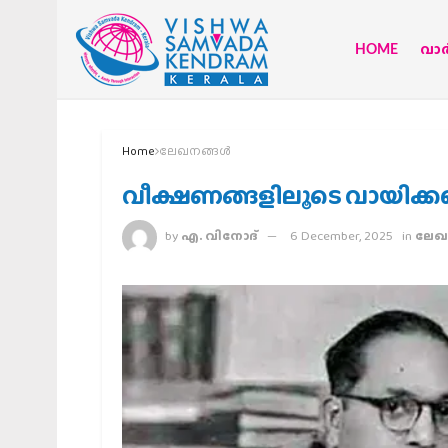
HOME
വാര്
Home
ലേഖനങ്ങള്‍
വീക്ഷണങ്ങളിലൂടെ വായിക
by
എ. വിനോദ്
6 December, 2025
in
ലേഖന