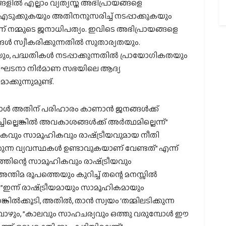
രങ്ങളിൽ എല്ലാം വ്യത്യസ്ത അഭിപ്രായങ്ങളെ
 എടുക്കുകയും അതിനനുസരിച്ച് നടപ്പാക്കുകയും
് നമ്മുടെ ജനാധിപത്യം. ഇവിടെ അഭിപ്രായങ്ങളെ
്ങൾ സ്വീകരിക്കുന്നതിൽ സുതാര്യതയും.
യും, പദ്ധതികൾ നടപ്പാക്കുന്നതിൽ പ്രായോഗികതയും
ഭരണഘടനാ നിർമാണ സഭയിലെ ആദ്യ
്കുന്നുമുണ്ട്.
്പോൾ അതിന് പരിഹാരം കാണാൻ ജനങ്ങൾക്ക്
ചില്ലെങ്കിൽ അവകാശങ്ങൾക്ക് അർത്ഥമില്ലെന്ന്”
ികവും സാമൂഹികവും രാഷ്‌ട്രീയവുമായ നീതി
ുന്ന വ്യവസ്ഥകൾ ഉണ്ടാവുകയാണ് വേണ്ടത്” എന്ന്
ത്തിന്റെ സാമൂഹികവും രാഷ്‌ട്രീയവും
തിമ രൂപത്തെയും കുറിച്ച് തന്റെ മനസ്സിൽ
ഇന്ന് രാഷ്‌ട്രീയമായും സാമൂഹികമായും
്കിൽക്കൂടി, അതിൽ, താൻ സ്വയം ‘തമ്മിലടിക്കുന്ന
്പോഴും, ”കാലവും സാഹചര്യവും ഒത്തു വരുമ്പോൾ ഈ