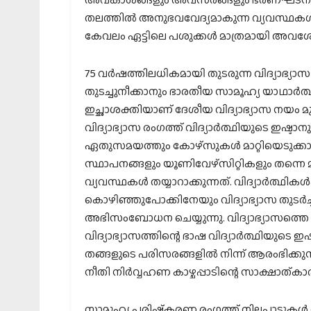
തലത്തിൽ അനുഭവവേദ്യമാകുന്ന വ്യവസ്ഥകൾ ഉണ്
കേവലം ഏട്ടിലെ പശുക്കൾ മാത്രമായി അവശേഷി
75 വർഷത്തിലധികമായി തുടരുന്ന വിദ്യാഭ
തുടച്ചുനീക്കാനും ഭാരതീയ സാമൂഹ്യ യാഥാർ
ഇച്ഛാശക്തിയാണ് ദേശീയ വിദ്യാഭ്യാസ നയം മുന
വിദ്യാഭ്യാസ രംഗത്ത് വിദ്യാർത്ഥിയുടെ ഇഷ
ഏതുസമയത്തും കോഴ്സുകൾ മാറ്റിയെടുക്കാനു
സ്ഥാപനങ്ങളും യൂണിവേഴ്സിറ്റികളും തന്ന
വ്യവസ്ഥകൾ തയ്യാറാക്കുന്നത്. വിദ്യാർത്ഥികൾക
കൊഴിഞ്ഞുപോക്കിനേയും വിദ്യാഭ്യാസ തുടർച്ച
അഭിസംബോധന ചെയ്യുന്നു. വിദ്യാഭ്യാസത്തെ ത
വിദ്യാഭ്യാസത്തിന്റെ ഭാഷ വിദ്യാർത്ഥിയുടെ ഇഷ്
തങ്ങളുടെ പരിസരങ്ങളിൽ നിന്ന് ആരംഭിക്കുന്
നീതി നിർവ്വഹണ കാഴ്ചപ്പാടിന്റെ സാക്ഷാത്കാ
സാമൂഹ്യ പരിഷ്‌കരണ രംഗത്ത് നിലപാടുകൾ സ