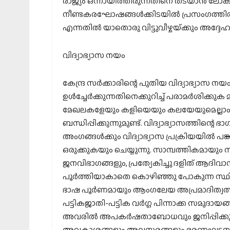
രാജ്യം ഒന്നായിത്തീരുന്നതിനെ തടയാൻ ലോകത്ത
നീണ്ടകരഘോഷങ്ങൾക്കിടയിൽ പ്രസംഗത്തിൽ അദ്
എന്നതിൽ യാതൊരു വിട്ടുവീഴ്ചയ്‌ക്കും അദ്ദേഹം 
വിദ്യാഭ്യാസ നയം
കേന്ദ്ര സർക്കാരിന്റെ പുതിയ വിദ്യാഭ്യാസ
ഉൾച്ചേർക്കുന്നതിനെക്കുറിച്ച് പരാമർശിക്ക
മേഖലകളേയും കളിയെയും കലയേയുമെല്ലാം
ബന്ധിപ്പിക്കുന്നുമുണ്ട്. വിദ്യാഭ്യാസത്തിന്
അംഗങ്ങൾക്കും വിദ്യാഭ്യാസ പ്രക്രിയയിൽ പ
ഒരുക്കുകയും ചെയ്യുന്നു. സാമ്പത്തികമായും 
ജനവിഭാഗങ്ങളും, പ്രത്യേകിച്ചു ദളിത് ആദിവാ
പൂർത്തിയാകാതെ കൊഴിഞ്ഞു പോകുന്ന സ്ഥിതി
ഭാഷ പൂർണമായും ആംഗലേയ അപ്രമാദിത്വത്തി
പട്ടികജാതി-പട്ടിക വർഗ്ഗ പിന്നാക്ക സമുദാ
അവരിൽ അപകർഷതാബോധവും ജനിപ്പിക്കുന്ന
അവകാശങ്ങളും അവസരങ്ങളും ഭരണഘടനയിൽ