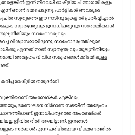
ക്കളെങ്കിൽ ഇന്ന് നിരവധി രാഷ്‌ട്രീയ ചിന്താഗതികളും
ന്ന് ഞാൻ ഭയപ്പെടുന്നു. പാർട്ടികൾ അവരുടെ
ുചിത സ്വത്വത്തെ ഈ നാടിനു മുകളിൽ പ്രതിഷ്ഠിച്ചാൽ
്മുടെ സ്വാതന്ത്ര്യവും ജനാധിപത്യവും സംരക്ഷിക്കാൻ
ം തുല്യനീതിയും സാഹോദര്യവും
ഉറച്ച വിശ്വാസമായിരുന്നു. സാഹോദര്യത്തിലൂടെ
ാധിക്കൂ, എന്നതിനാൽ സ്വാതന്ത്ര്യവും തുല്യനീതിയും
മായി അദ്ദേഹം വിവിധ സമൂഹങ്ങൾക്കിടയിലുള്ള
ടത്.
രാകരിച്ച രാഷ്‌ട്രീയ തത്വദർശി
വ്യക്തിയാണ് അംബേദ്കർ. എങ്കിലും,
്തെയും, ഭരണഘടന നിർമാണ സഭയിൽ അദ്ദേഹം
അടിസ്ഥാനത്തിലാണ്. ജനാധിപത്യത്തെ അംബേദ്കർ
ിലല്ല, ജീവിത രീതി ആയിട്ടാണ്. ജനങ്ങൾ
ങ്ങളുടെ സർക്കാർ എന്ന പരിമിതമായ വീക്ഷണത്തിൽ