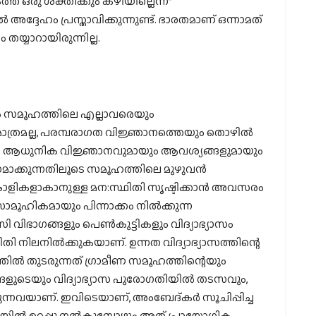
് ഒരു ശക്തിക്കും കഴിയില്ലെന്ന്”
ദേഹം പ്രസ്താവിക്കുന്നുണ്ട്. ഭാരതമാണ് ഒന്നാമത്
തയ്യാറായിരുന്നില്ല.
 നയം സമൂഹത്തിലെ എല്ലാവരെയും
ുക മാത്രമല്ല, പരമ്പരാഗത വിജ്ഞാനത്തെയും തൊഴിൽ
 ആധുനിക വിജ്ഞാനവുമായും ആവശ്യങ്ങളുമായും
റെ ഭാഗമാക്കുന്നതിലൂടെ സമൂഹത്തിലെ മുഴുവൻ
ങ്കാളികളാകാനുള്ള മന:സ്ഥിതി സൃഷ്ടിക്കാൻ അവസരം
സാമൂഹികമായും പിന്നാക്കം നിൽക്കുന്ന
സി വിഭാഗങ്ങളും പെൺകുട്ടികളും വിദ്യാഭ്യാസം
 നിലനിൽക്കുകയാണ്. ഉന്നത വിദ്യാഭ്യാസത്തിന്റെ
ൽ തുടരുന്നത് ഗ്രാമീണ സമൂഹത്തിന്റെയും
യങ്ങളുടെയും വിദ്യാഭ്യാസ പുരോഗതിയിൽ തടസവും,
വയാണ്. ഇവിടെയാണ്, അംബേദ്കർ സൂചിപ്പിച്ച
 ഉറപ്പു നൽകുമ്പോഴും അത് പ്രായോഗിക