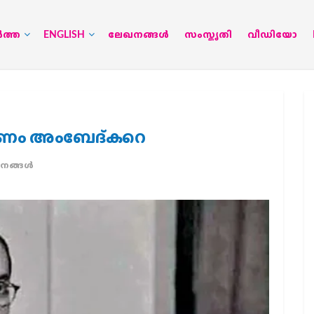
‍ത്ത
ENGLISH
ലേഖനങ്ങള്‍
സംസ്കൃതി
വീഡിയോ
്കണം അംബേദ്കറെ
ങ്ങള്‍