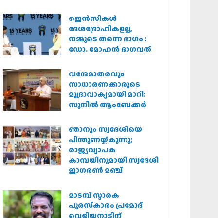
കർശന നടപടി
വേണമെന്ന് വിശ്വഹിന്ദു
ജെന്‍സികള്‍
പരിഷത്ത്
ദേശദ്രോഹികളല്ല,
നമ്മുടെ തന്നെ ഭാഗം :
ഡോ. മോഹന്‍ ഭാഗവത്
വന്ദേമാതരവും
സാധാരണക്കാരുടെ
മുദ്രാവാക്യമായി മാറി:
സുനിൽ ആംബേക്കർ
ഞാനും സ്വദേശിയെ
പിന്തുണയ്ക്കുന്നു;
രാജ്യവ്യാപക
കാമ്പയിനുമായി സ്വദേശി
ജാഗരണ്‍ മഞ്ച്
മാടമ്പ് സ്മാരക
പുരസ്‌കാരം പ്രമോദ്
വെളിയനാടിന്