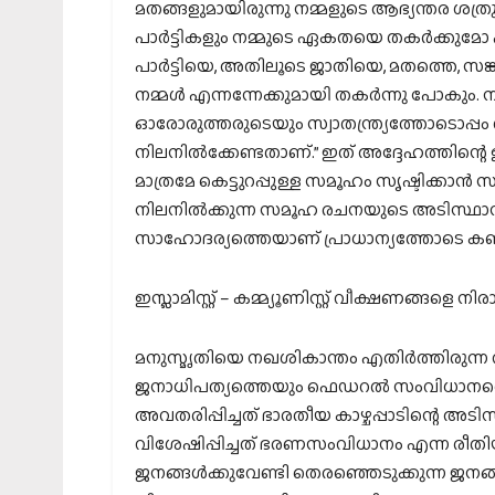
മതങ്ങളുമായിരുന്നു നമ്മളുടെ ആഭ്യന്തര ശത്രു
പാർട്ടികളും നമ്മുടെ ഏകതയെ തകർക്കുമോ എ
പാർട്ടിയെ, അതിലൂടെ ജാതിയെ, മതത്തെ, സങ്ക
നമ്മൾ എന്നന്നേക്കുമായി തകർന്നു പോകും. നമ
ഓരോരുത്തരുടെയും സ്വാതന്ത്ര്യത്തോടൊപ്പ
നിലനിൽക്കേണ്ടതാണ്.” ഇത് അദ്ദേഹത്തിന്റെ 
മാത്രമേ കെട്ടുറപ്പുള്ള സമൂഹം സൃഷ്ടിക്കാൻ സ
നിലനിൽക്കുന്ന സമൂഹ രചനയുടെ അടിസ്ഥാന
സാഹോദര്യത്തെയാണ് പ്രാധാന്യത്തോടെ കണ്
ഇസ്ലാമിസ്റ്റ് – കമ്മ്യൂണിസ്റ്റ് വീക്ഷണങ്ങളെ നി
മനുസ്മൃതിയെ നഖശികാന്തം എതിർത്തിരുന്ന 
ജനാധിപത്യത്തെയും ഫെഡറൽ സംവിധാനത
അവതരിപ്പിച്ചത് ഭാരതീയ കാഴ്ചപ്പാടിന്റെ 
വിശേഷിപ്പിച്ചത് ഭരണസംവിധാനം എന്ന രീതിയ
ജനങ്ങൾക്കുവേണ്ടി തെരഞ്ഞെടുക്കുന്ന ജന