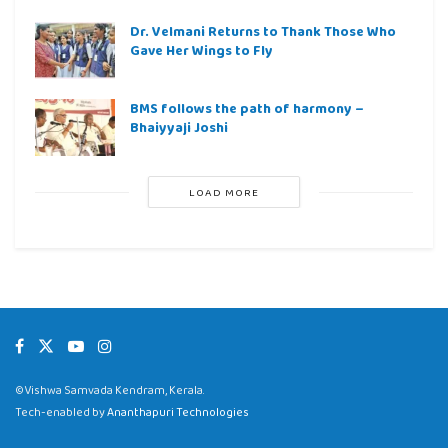
Dr. Velmani Returns to Thank Those Who
Gave Her Wings to Fly
BMS follows the path of harmony –
Bhaiyyaji Joshi
LOAD MORE
©Vishwa Samvada Kendram, Kerala.
Tech-enabled by
Ananthapuri Technologies