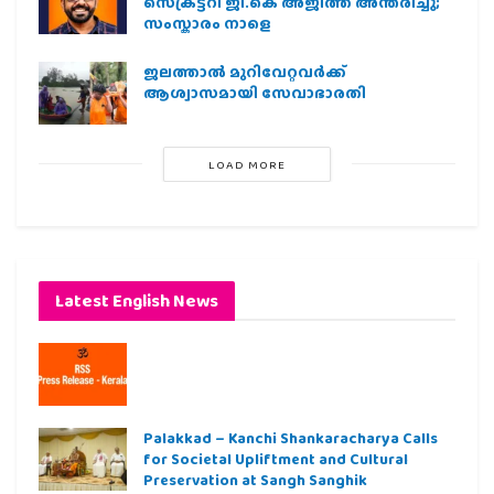
സെക്രട്ടറി ജി.കെ അജിത്ത് അന്തരിച്ചു;
സംസ്കാരം നാളെ
ജലത്താല്‍ മുറിവേറ്റവര്‍ക്ക്
ആശ്വാസമായി സേവാഭാരതി
LOAD MORE
Latest English News
Palakkad – Kanchi Shankaracharya Calls
for Societal Upliftment and Cultural
Preservation at Sangh Sanghik