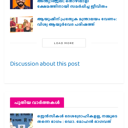
അന്ത്യാഞ്ജലി; തൊഴിലാളി
ക്ഷേമത്തിനായി സമര്‍പ്പിച്ച ജീവിതം
ആയുഷിന് പ്രത്യേക മന്ത്രാലയം വേണം:
വിശ്വ ആയുര്‍വേദ പരിഷത്ത്
LOAD MORE
Discussion about this post
പുതിയ വാര്‍ത്തകള്‍
ജെന്‍സികള്‍ ദേശദ്രോഹികളല്ല, നമ്മുടെ
തന്നെ ഭാഗം : ഡോ. മോഹന്‍ ഭാഗവത്