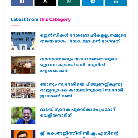
Latest from
this Category
ജെന്‍സികള്‍ ദേശദ്രോഹികളല്ല, നമ്മുടെ
തന്നെ ഭാഗം : ഡോ. മോഹന്‍ ഭാഗവത്
വന്ദേമാതരവും സാധാരണക്കാരുടെ
മുദ്രാവാക്യമായി മാറി: സുനിൽ
ആംബേക്കർ
ഞാനും സ്വദേശിയെ പിന്തുണയ്ക്കുന്നു;
രാജ്യവ്യാപക കാമ്പയിനുമായി സ്വദേശി
ജാഗരണ്‍ മഞ്ച്
മാടമ്പ് സ്മാരക പുരസ്‌കാരം പ്രമോദ്
വെളിയനാടിന്
ജി.കെ.അജിത്തിന് ബിഎംഎസിന്റെ