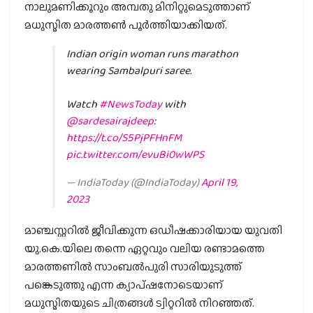
നാലുമണിക്കൂറും അമ്പതു മിനിറ്റുമെടുത്താണ്
മധുസ്മിത മാരത്തൺ പൂർത്തിയാക്കിയത്.
Indian origin woman runs marathon
wearing Sambalpuri saree.
Watch
#NewsToday
with
@sardesairajdeep
:
https://t.co/S5PjPFHnFM
pic.twitter.com/evuBi0wWPS
— IndiaToday (@IndiaToday)
April 19,
2023
മാഞ്ചസ്റ്ററിൽ ജീവിക്കുന്ന ഒഡീഷക്കാരിയായ യുവതി
യു.കെ.യിലെ തന്നെ ഏറ്റവും വലിയ രണ്ടാമത്തെ
മാരത്തണിൽ സാംബൽപുരി സാരിയുടുത്ത്
പങ്കെടുത്തു എന്ന ക്യാപ്ഷനോടെയാണ്
മധുസ്മിതയുടെ ചിത്രങ്ങൾ ട്വിറ്ററിൽ നിറഞ്ഞത്.