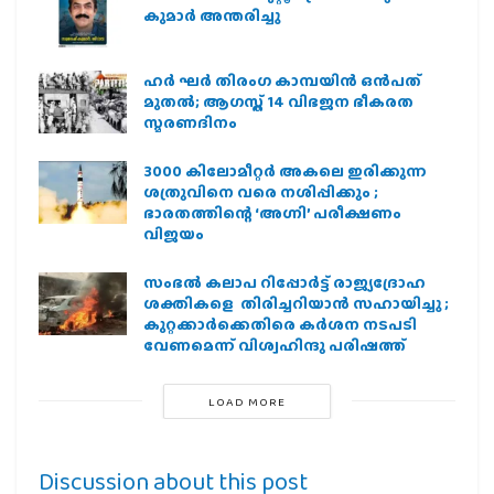
കുമാർ അന്തരിച്ചു
ഹര്‍ ഘര്‍ തിരംഗ കാമ്പയിന്‍ ഒന്‍പത്
മുതല്‍; ആഗസ്ത് 14 വിഭജന ഭീകരത
സ്മരണദിനം
3000 കിലോമീറ്റർ അകലെ ഇരിക്കുന്ന
ശത്രുവിനെ വരെ നശിപ്പിക്കും ;
ഭാരതത്തിന്റെ ‘അഗ്നി’ പരീക്ഷണം
വിജയം
സംഭൽ കലാപ റിപ്പോർട്ട് രാജ്യദ്രോഹ
ശക്തികളെ തിരിച്ചറിയാൻ സഹായിച്ചു ;
കുറ്റക്കാർക്കെതിരെ കർശന നടപടി
വേണമെന്ന് വിശ്വഹിന്ദു പരിഷത്ത്
LOAD MORE
Discussion about this post