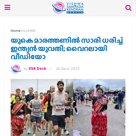
Home
വാര്‍ത്ത
യുകെ മാരത്തണിൽ സാരി ധരിച്ച്
ഇന്ത്യൻ യുവതി; വൈറലായി
വീഡിയോ
by
VSK Desk
20 April, 2023