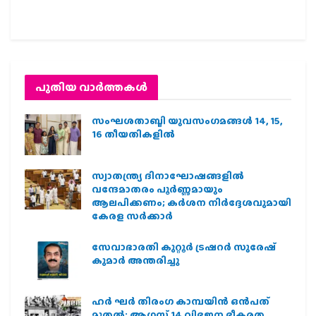
പുതിയ വാര്‍ത്തകള്‍
സംഘശതാബ്ദി യുവസംഗമങ്ങള്‍ 14, 15,
16 തീയതികളില്‍
സ്വാതന്ത്ര്യ ദിനാഘോഷങ്ങളിൽ
വന്ദേമാതരം പൂർണ്ണമായും
ആലപിക്കണം; കർശന നിർദ്ദേശവുമായി
കേരള സർക്കാർ
സേവാഭാരതി കുറ്റൂർ ട്രഷറർ സുരേഷ്
കുമാർ അന്തരിച്ചു
ഹര്‍ ഘര്‍ തിരംഗ കാമ്പയിന്‍ ഒന്‍പത്
മുതല്‍; ആഗസ്ത് 14 വിഭജന ഭീകരത