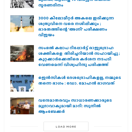
സ്മരണദിനം
3000 കിലോമീറ്റർ അകലെ ഇരിക്കുന്ന
ശത്രുവിനെ വരെ നശിപ്പിക്കും ;
ഭാരതത്തിന്റെ ‘അഗ്നി’ പരീക്ഷണം
വിജയം
സംഭൽ കലാപ റിപ്പോർട്ട് രാജ്യദ്രോഹ
ശക്തികളെ തിരിച്ചറിയാൻ സഹായിച്ചു ;
കുറ്റക്കാർക്കെതിരെ കർശന നടപടി
വേണമെന്ന് വിശ്വഹിന്ദു പരിഷത്ത്
ജെന്‍സികള്‍ ദേശദ്രോഹികളല്ല, നമ്മുടെ
തന്നെ ഭാഗം : ഡോ. മോഹന്‍ ഭാഗവത്
വന്ദേമാതരവും സാധാരണക്കാരുടെ
മുദ്രാവാക്യമായി മാറി: സുനിൽ
ആംബേക്കർ
LOAD MORE