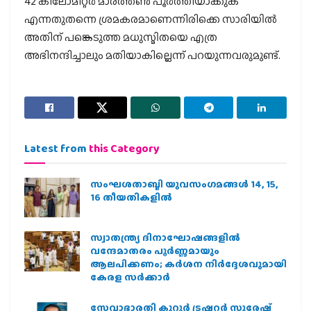
42 കിലോമീറ്റർ മാരത്തൺ പൂർത്തിയാക്കുക
എന്നതുതന്നെ ശ്രമകരമാണെന്നിരിക്കെ സാരിയിൽ
അതിന് പങ്കെടുത്ത മധുസ്മിതയെ എത്ര
അഭിനന്ദിച്ചാലും മതിയാകില്ലെന്ന് പറയുന്നവരുമുണ്ട്.
Latest from
this Category
സംഘശതാബ്ദി യുവസംഗമങ്ങള്‍ 14, 15,
16 തീയതികളില്‍
സ്വാതന്ത്ര്യ ദിനാഘോഷങ്ങളിൽ
വന്ദേമാതരം പൂർണ്ണമായും
ആലപിക്കണം; കർശന നിർദ്ദേശവുമായി
കേരള സർക്കാർ
സേവാഭാരതി കുറ്റൂർ ട്രഷറർ സുരേഷ്