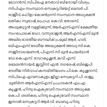
ലോറന്‍സ്, സിപിഐ നേതാവ് ബിനോയി വിശ്വം,
സിപിഎം സംസ്ഥാന സെക്രട്ടറിയേറ്റ് മെമ്പര്‍ പി.
രാജീവ്, മഹിളാ കോണ്‍ഗ്രസ് സംസ്ഥാന അധ്യക്ഷന്‍
ലതികാ സുഭാഷ്, പ്രൊഫ. കെ.വി. തോമസ്,
അപ്പുക്കുട്ടന്‍ വള്ളിക്കുന്ന്, ആര്‍എസ്എസ് ക്ഷേത്രീയ
സംഘചാലക് ഡോ. വന്ന്യരാജന്‍, ആര്‍എസ്എസ് മുന്‍
അഖില ഭാരതീയ ബൗദ്ധിക് പ്രമുഖ് ആര്‍. ഹരി,
ബിഎംഎസ് ദേശീയ അദ്ധ്യക്ഷന്‍ അഡ്വ.സി.കെ.
സജിനാരായണന്‍, പിഎസ് സി മുന്‍ ചെയര്‍മാന്‍
ഡേ.കെ.എസ്. രാധാകൃഷ്ണന്‍, കവി എസ്.
രമേശന്‍നായര്‍, ജസ്റ്റീസ് എന്‍. നഗരേഷ്, ബിജെപി
ദേശീയ നിര്‍വാഹകസമിതിയംഗം പി.കെ. കൃഷ്ണദാസ്,
സിപിഐ എറണാകുളം ജില്ലാ സെക്രട്ടറി പി. രാജു,
മുതിര്‍ന്ന ആര്‍എസ്എസ് പ്രചാരകന്‍ എം.എ.
കൃഷ്ണന്‍, ഹിന്ദു ഐക്യവേദി സംസ്ഥാന അധ്യക്ഷ
കെ.പി. ശശികല, ഹിന്ദു ഐക്യവേദി സംസ്ഥാന
ജനറല്‍ സെക്രട്ടറി ആര്‍.വി. ബാബു, ഹിന്ദു