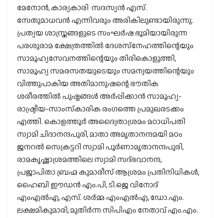
മേനോന്‍, കാര്യകാരി സദസ്യന്‍ എസ്.
സേതുമാധവന്‍ എന്നിവരും അരികിലുണ്ടായിരുന്നു.
പ്രത്യയ ശാസ്ത്രങ്ങളുടെ സംഘര്‍ഷ ഭൂമിയായിരുന്ന
പരശുരാമ ക്ഷേത്രത്തില്‍ ദേശസ്‌നേഹത്തിന്റെയും
സാമൂഹ്യസേവനത്തിന്റെയും തിരികൊളുത്തി,
സാമൂഹ്യ സമരസതയുടെയും സമന്വയത്തിന്റെയും
വിത്തുപാകിയ അതിമാനുഷന്റെ ഭൗതിക
ശരീരത്തില്‍ പുഷ്പങ്ങള്‍ അര്‍പ്പിക്കാന്‍ സാമൂഹ്യ-
രാഷ്ട്രീയ-സാംസ്‌കാരിക രംഗത്തെ പ്രമുഖരടക്കം
എത്തി. കൊളത്തൂര്‍ അദ്വൈതാശ്രമം മഠാധിപതി
സ്വാമി ചിദാനന്ദപുരി, മാതാ അമൃതാനന്ദമയി മഠം
ജനറല്‍ സെക്രട്ടറി സ്വാമി പൂര്‍ണാമൃതാനന്ദപുരി,
രാമകൃഷ്ണാശ്രമത്തിലെ സ്വാമി സദ്ഭവാനന്ദ,
പ്രജാപിതാ ബ്രഹ്മ കുമാരീസ് ആശ്രമം പ്രതിനിധികള്‍,
ഹൈബി ഈഡന്‍ എം.പി, ടി.ജെ വിനോദ്
എംഎല്‍എ, എസ്. ശര്‍മ്മ എംഎല്‍എ, ഡോ.എം.
ലക്ഷമികുമാരി, മുതിര്‍ന്ന സിപിഎം നേതാവ് എം.എം.