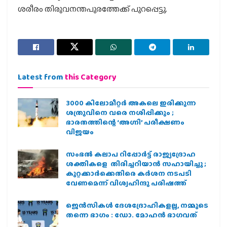
ശരീരം തിരുവനന്തപുരത്തേക്ക് പുറപ്പെട്ടു.
Latest from
this Category
3000 കിലോമീറ്റർ അകലെ ഇരിക്കുന്ന
ശത്രുവിനെ വരെ നശിപ്പിക്കും ;
ഭാരതത്തിന്റെ ‘അഗ്നി’ പരീക്ഷണം
വിജയം
സംഭൽ കലാപ റിപ്പോർട്ട് രാജ്യദ്രോഹ
ശക്തികളെ തിരിച്ചറിയാൻ സഹായിച്ചു ;
കുറ്റക്കാർക്കെതിരെ കർശന നടപടി
വേണമെന്ന് വിശ്വഹിന്ദു പരിഷത്ത്
ജെന്‍സികള്‍ ദേശദ്രോഹികളല്ല, നമ്മുടെ
തന്നെ ഭാഗം : ഡോ. മോഹന്‍ ഭാഗവത്