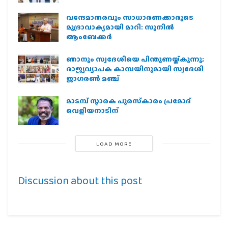
വന്ദേമാതരവും സാധാരണക്കാരുടെ
മുദ്രാവാക്യമായി മാറി: സുനിൽ
ആംബേക്കർ
ഞാനും സ്വദേശിയെ പിന്തുണയ്ക്കുന്നു;
രാജ്യവ്യാപക കാമ്പയിനുമായി സ്വദേശി
ജാഗരണ്‍ മഞ്ച്
മാടമ്പ് സ്മാരക പുരസ്‌കാരം പ്രമോദ്
വെളിയനാടിന്
LOAD MORE
Discussion about this post