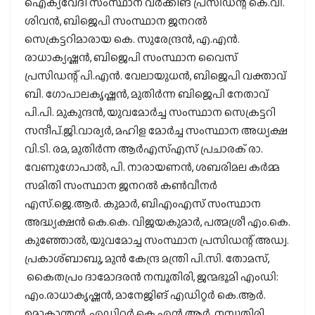
ഐക്യവേദി സംസ്ഥാന വര്‍ക്കിങ് പ്രസിഡന്റ് കെ.വി.
ശിവന്‍, ബിജെപി സംസ്ഥാന ജനറല്‍
സെക്രട്ടറിമാരായ കെ. സുരേന്ദ്രന്‍, എ.എന്‍.
രാധാക്യഷ്ണന്‍, ബിജെപി സംസ്ഥാന വൈസ്
പ്രസിഡന്റ് പി.എന്‍. വേലായുധന്‍, ബിജെപി വക്താവ്
ബി. ഗോപാലകൃഷ്ണന്‍, മുതിര്‍ന്ന ബിജെപി നേതാവ്
പി.പി. മുകുന്ദന്‍, യുവമോര്‍ച്ച സംസ്ഥാന സെക്രട്ടറി
സന്ദീപ്.ജി.വാര്യര്‍, മഹിള മോര്‍ച്ച സംസ്ഥാന അധ്യക്ഷ
വി.ടി. രമ, മുതിര്‍ന്ന ആര്‍എസ്എസ് പ്രചാരക് രാ.
വേണുഗോപാല്‍, പി. നാരായണന്‍, ശബരിമല കര്‍മ്മ
സമിതി സംസ്ഥാന ജനറല്‍ കണ്‍വീനര്‍
എസ്.ജെ.ആര്‍. കുമാര്‍, ബിഎംഎസ് സംസ്ഥാന
അദ്ധ്യക്ഷന്‍ കെ.കെ. വിജയകുമാര്‍, പത്മശ്രീ എം.കെ.
കുഞ്ഞോല്‍, യുവമോച്ച സംസ്ഥാന പ്രസിഡന്റ് അഡ്വ.
പ്രകാശ്ബാബു, മുന്‍ കേന്ദ്ര മന്ത്രി പി.സി. തോമസ്,
കൈതപ്രം ദാമോദരന്‍ നമ്പൂതിരി, ജന്മഭൂമി എംഡി:
എം.രാധാകൃഷ്ണന്‍, മാനേജിങ് എഡിറ്റര്‍ കെ.ആര്‍.
ഉമാകാന്തന്‍, എഡിറ്റര്‍ കെ.എന്‍.ആര്‍. നമ്പൂതിരി,