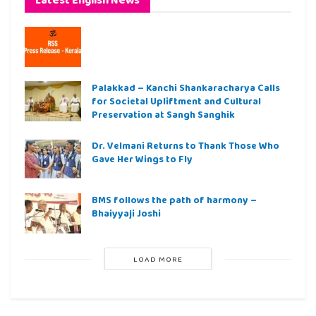
Palakkad – Kanchi Shankaracharya Calls
for Societal Upliftment and Cultural
Preservation at Sangh Sanghik
Dr. Velmani Returns to Thank Those Who
Gave Her Wings to Fly
BMS follows the path of harmony –
Bhaiyyaji Joshi
LOAD MORE