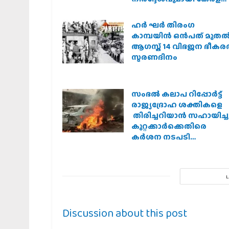
സർക്കാർ
ഹര്‍ ഘര്‍ തിരംഗ
കാമ്പയിന്‍ ഒന്‍പത് മുതല്‍
ആഗസ്ത് 14 വിഭജന ഭീക
സ്മരണദിനം
സംഭൽ കലാപ റിപ്പോർട്ട്
രാജ്യദ്രോഹ ശക്തികളെ
തിരിച്ചറിയാൻ സഹായിച്ചു
കുറ്റക്കാർക്കെതിരെ
കർശന നടപടി
വേണമെന്ന് വിശ്വഹിന്ദു
പരിഷത്ത്
Discussion about this post