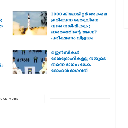
3000 കിലോമീറ്റർ അകലെ
;
ഇരിക്കുന്ന ശത്രുവിനെ
രത
വരെ നശിപ്പിക്കും ;
ഭാരതത്തിന്റെ ‘അഗ്നി’
പരീക്ഷണം വിജയം
ജെന്‍സികള്‍
ദേശദ്രോഹികളല്ല, നമ്മുടെ
 ;
തന്നെ ഭാഗം : ഡോ.
മോഹന്‍ ഭാഗവത്
LOAD MORE