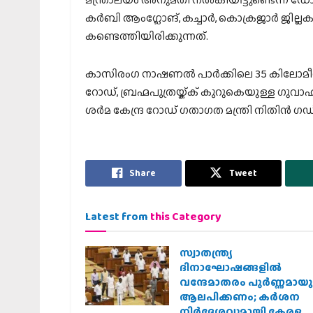
കര്‍ബി ആംഗ്ലോങ്, കച്ചാര്‍, കൊക്രജാര്‍ ജില്
കണ്ടെത്തിയിരിക്കുന്നത്.
കാസിരംഗ നാഷണല്‍ പാര്‍ക്കിലെ 35 കിലോമീറ്
റോഡ്, ബ്രഹ്മപുത്രയ്ക്ക് കുറുകെയുള്ള ഗു
ശര്‍മ കേന്ദ്ര റോഡ് ഗതാഗത മന്ത്രി നിതിന്‍ ഗഡ്കര
Share
Tweet
Latest from
this Category
സ്വാതന്ത്ര്യ
ദിനാഘോഷങ്ങളിൽ
വന്ദേമാതരം പൂർണ്ണമായു
ആലപിക്കണം; കർശന
നിർദ്ദേശവുമായി കേരള