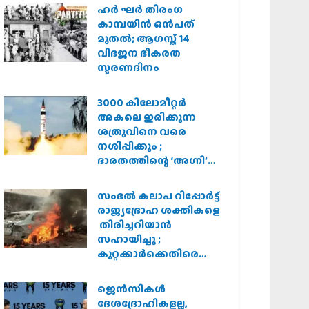
ഹര്‍ ഘര്‍ തിരംഗ
കാമ്പയിന്‍ ഒന്‍പത്
മുതല്‍; ആഗസ്ത് 14
വിഭജന ഭീകരത
സ്മരണദിനം
3000 കിലോമീറ്റർ
അകലെ ഇരിക്കുന്ന
ശത്രുവിനെ വരെ
നശിപ്പിക്കും ;
ഭാരതത്തിന്റെ ‘അഗ്നി’
പരീക്ഷണം വിജയം
സംഭൽ കലാപ റിപ്പോർട്ട്
രാജ്യദ്രോഹ ശക്തികളെ
തിരിച്ചറിയാൻ
സഹായിച്ചു ;
കുറ്റക്കാർക്കെതിരെ
കർശന നടപടി
വേണമെന്ന് വിശ്വഹിന്ദു
ജെന്‍സികള്‍
പരിഷത്ത്
ദേശദ്രോഹികളല്ല,