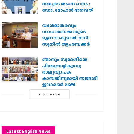
നമ്മുടെ തന്നെ ഭാഗം :
ഡോ. മോഹന്‍ ഭാഗവത്
വന്ദേമാതരവും
സാധാരണക്കാരുടെ
മുദ്രാവാക്യമായി മാറി:
സുനിൽ ആംബേക്കർ
ഞാനും സ്വദേശിയെ
പിന്തുണയ്ക്കുന്നു;
രാജ്യവ്യാപക
കാമ്പയിനുമായി സ്വദേശി
ജാഗരണ്‍ മഞ്ച്
LOAD MORE
Latest English News