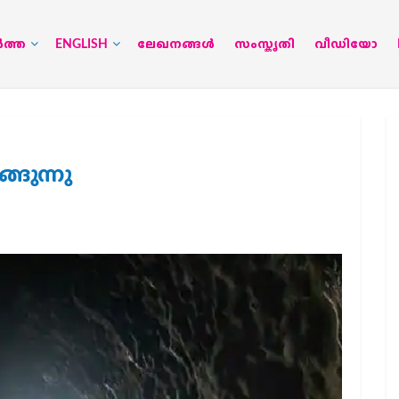
‍ത്ത
ENGLISH
ലേഖനങ്ങള്‍
സംസ്കൃതി
വീഡിയോ
്ങുന്നു