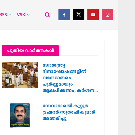
RSS
VSK
പുതിയ വാര്‍ത്തകള്‍
സ്വാതന്ത്ര്യ
ദിനാഘോഷങ്ങളിൽ
വന്ദേമാതരം
പൂർണ്ണമായും
ആലപിക്കണം; കർശന
നിർദ്ദേശവുമായി കേരള
സർക്കാർ
സേവാഭാരതി കുറ്റൂർ
ട്രഷറർ സുരേഷ് കുമാർ
അന്തരിച്ചു