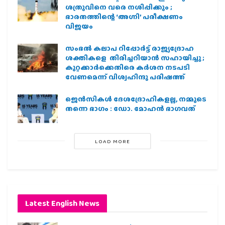
ശത്രുവിനെ വരെ നശിപ്പിക്കും ;
ഭാരതത്തിന്റെ ‘അഗ്നി’ പരീക്ഷണം
വിജയം
സംഭൽ കലാപ റിപ്പോർട്ട് രാജ്യദ്രോഹ
ശക്തികളെ തിരിച്ചറിയാൻ സഹായിച്ചു ;
കുറ്റക്കാർക്കെതിരെ കർശന നടപടി
വേണമെന്ന് വിശ്വഹിന്ദു പരിഷത്ത്
ജെന്‍സികള്‍ ദേശദ്രോഹികളല്ല, നമ്മുടെ
തന്നെ ഭാഗം : ഡോ. മോഹന്‍ ഭാഗവത്
LOAD MORE
Latest English News