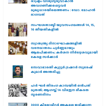
രാഷ്ട്രം വിശ്വഗുരുവാകാന്‍
അവഗണിക്കപ്പെട്ടവര്‍
മുഖ്യധാരയിലെത്തണം : ഡോ. മോഹന്‍
ഭാഗവത്
സംഘശതാബ്ദി യുവസംഗമങ്ങള്‍ 14, 15,
16 തീയതികളില്‍
സ്വാതന്ത്ര്യ ദിനാഘോഷങ്ങളിൽ
വന്ദേമാതരം പൂർണ്ണമായും
ആലപിക്കണം; കർശന നിർദ്ദേശവുമായി
കേരള സർക്കാർ
സേവാഭാരതി കുറ്റൂർ ട്രഷറർ സുരേഷ്
കുമാർ അന്തരിച്ചു
ഹര്‍ ഘര്‍ തിരംഗ കാമ്പയിന്‍ ഒന്‍പത്
മുതല്‍; ആഗസ്ത് 14 വിഭജന ഭീകരത
സ്മരണദിനം
3000 കിലോമീറ്റർ അകലെ ഇരിക്കുന്ന