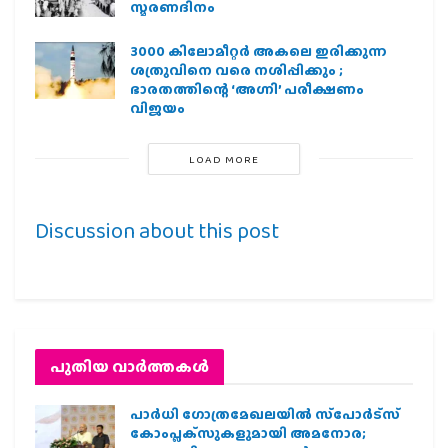
സ്മരണദിനം
3000 കിലോമീറ്റർ അകലെ ഇരിക്കുന്ന
ശത്രുവിനെ വരെ നശിപ്പിക്കും ;
ഭാരതത്തിന്റെ ‘അഗ്നി’ പരീക്ഷണം
വിജയം
LOAD MORE
Discussion about this post
പുതിയ വാര്‍ത്തകള്‍
പാര്‍ധി ഗോത്രമേഖലയില്‍ സ്‌പോര്‍ട്‌സ്
കോംപ്ലക്‌സുകളുമായി അമനോര;