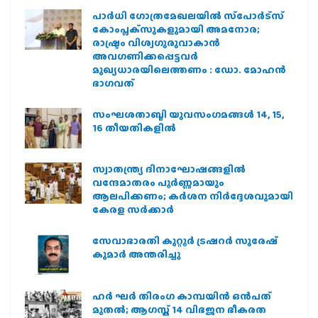
പാര്‍ധി ഗോത്രമേഖലയില്‍ സ്‌പോര്‍ട്‌സ്
കോംപ്ലക്‌സുകളുമായി അമനോര;
രാഷ്ട്രം വിശ്വഗുരുവാകാന്‍
അവഗണിക്കപ്പെട്ടവര്‍
മുഖ്യധാരയിലെത്തണം : ഡോ. മോഹന്‍
ഭാഗവത്
സംഘശതാബ്ദി യുവസംഗമങ്ങള്‍ 14, 15,
16 തീയതികളില്‍
സ്വാതന്ത്ര്യ ദിനാഘോഷങ്ങളിൽ
വന്ദേമാതരം പൂർണ്ണമായും
ആലപിക്കണം; കർശന നിർദ്ദേശവുമായി
കേരള സർക്കാർ
സേവാഭാരതി കുറ്റൂർ ട്രഷറർ സുരേഷ്
കുമാർ അന്തരിച്ചു
ഹര്‍ ഘര്‍ തിരംഗ കാമ്പയിന്‍ ഒന്‍പത്
മുതല്‍; ആഗസ്ത് 14 വിഭജന ഭീകരത