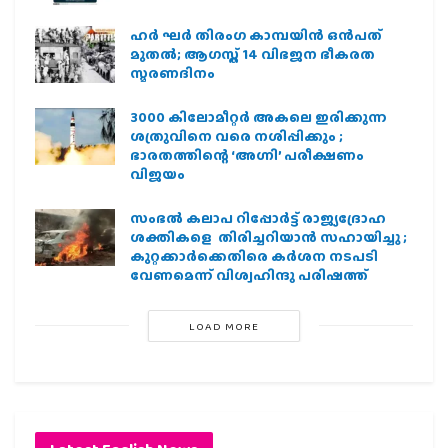
ഹര്‍ ഘര്‍ തിരംഗ കാമ്പയിന്‍ ഒന്‍പത്
മുതല്‍; ആഗസ്ത് 14 വിഭജന ഭീകരത
സ്മരണദിനം
3000 കിലോമീറ്റർ അകലെ ഇരിക്കുന്ന
ശത്രുവിനെ വരെ നശിപ്പിക്കും ;
ഭാരതത്തിന്റെ ‘അഗ്നി’ പരീക്ഷണം
വിജയം
സംഭൽ കലാപ റിപ്പോർട്ട് രാജ്യദ്രോഹ
ശക്തികളെ തിരിച്ചറിയാൻ സഹായിച്ചു ;
കുറ്റക്കാർക്കെതിരെ കർശന നടപടി
വേണമെന്ന് വിശ്വഹിന്ദു പരിഷത്ത്
LOAD MORE