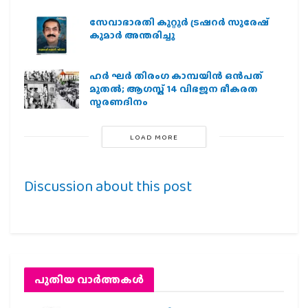
സേവാഭാരതി കുറ്റൂർ ട്രഷറർ സുരേഷ്
കുമാർ അന്തരിച്ചു
ഹര്‍ ഘര്‍ തിരംഗ കാമ്പയിന്‍ ഒന്‍പത്
മുതല്‍; ആഗസ്ത് 14 വിഭജന ഭീകരത
സ്മരണദിനം
LOAD MORE
Discussion about this post
പുതിയ വാര്‍ത്തകള്‍