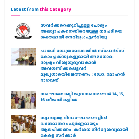
Latest from
this Category
സവര്‍ക്കറെക്കുറിച്ചുള്ള ചോദ്യം
അദ്ധ്യാപകനെതിരെയുള്ള നടപടിയെ
ശക്തമായി നേരിടും: എന്‍ടിയു
പാര്‍ധി ഗോത്രമേഖലയില്‍ സ്‌പോര്‍ട്‌സ്
കോംപ്ലക്‌സുകളുമായി അമനോര;
രാഷ്ട്രം വിശ്വഗുരുവാകാന്‍
അവഗണിക്കപ്പെട്ടവര്‍
മുഖ്യധാരയിലെത്തണം : ഡോ. മോഹന്‍
ഭാഗവത്
സംഘശതാബ്ദി യുവസംഗമങ്ങള്‍ 14, 15,
16 തീയതികളില്‍
സ്വാതന്ത്ര്യ ദിനാഘോഷങ്ങളിൽ
വന്ദേമാതരം പൂർണ്ണമായും
ആലപിക്കണം; കർശന നിർദ്ദേശവുമായി
കേരള സർക്കാർ