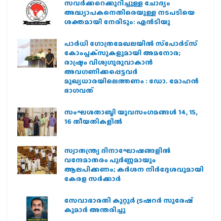
സവര്‍ക്കറെക്കുറിച്ചുള്ള ചോദ്യം
അദ്ധ്യാപകനെതിരെയുള്ള നടപടിയെ
ശക്തമായി നേരിടും: എന്‍ടിയു
പാര്‍ധി ഗോത്രമേഖലയില്‍ സ്‌പോര്‍ട്‌സ്
കോംപ്ലക്‌സുകളുമായി അമനോര;
രാഷ്ട്രം വിശ്വഗുരുവാകാന്‍
അവഗണിക്കപ്പെട്ടവര്‍
മുഖ്യധാരയിലെത്തണം : ഡോ. മോഹന്‍
ഭാഗവത്
സംഘശതാബ്ദി യുവസംഗമങ്ങള്‍ 14, 15,
16 തീയതികളില്‍
സ്വാതന്ത്ര്യ ദിനാഘോഷങ്ങളിൽ
വന്ദേമാതരം പൂർണ്ണമായും
ആലപിക്കണം; കർശന നിർദ്ദേശവുമായി
കേരള സർക്കാർ
സേവാഭാരതി കുറ്റൂർ ട്രഷറർ സുരേഷ്
കുമാർ അന്തരിച്ചു