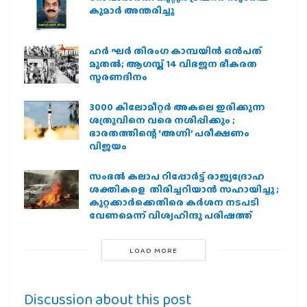
കുമാർ അന്തരിച്ചു
ഹര്‍ ഘര്‍ തിരംഗ കാമ്പയിന്‍ ഒന്‍പത്
മുതല്‍; ആഗസ്ത് 14 വിഭജന ഭീകരത
സ്മരണദിനം
3000 കിലോമീറ്റർ അകലെ ഇരിക്കുന്ന
ശത്രുവിനെ വരെ നശിപ്പിക്കും ;
ഭാരതത്തിന്റെ ‘അഗ്നി’ പരീക്ഷണം
വിജയം
സംഭൽ കലാപ റിപ്പോർട്ട് രാജ്യദ്രോഹ
ശക്തികളെ തിരിച്ചറിയാൻ സഹായിച്ചു ;
കുറ്റക്കാർക്കെതിരെ കർശന നടപടി
വേണമെന്ന് വിശ്വഹിന്ദു പരിഷത്ത്
LOAD MORE
Discussion about this post