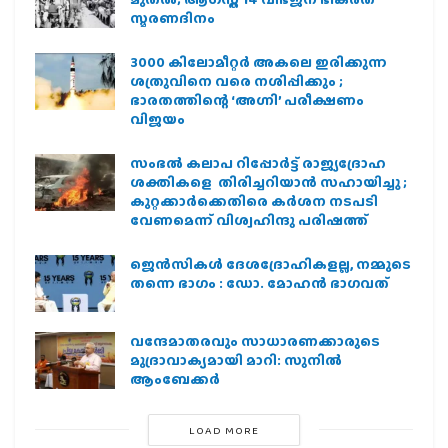
സ്മരണദിനം
3000 കിലോമീറ്റർ അകലെ ഇരിക്കുന്ന
ശത്രുവിനെ വരെ നശിപ്പിക്കും ;
ഭാരതത്തിന്റെ ‘അഗ്നി’ പരീക്ഷണം
വിജയം
സംഭൽ കലാപ റിപ്പോർട്ട് രാജ്യദ്രോഹ
ശക്തികളെ തിരിച്ചറിയാൻ സഹായിച്ചു ;
കുറ്റക്കാർക്കെതിരെ കർശന നടപടി
വേണമെന്ന് വിശ്വഹിന്ദു പരിഷത്ത്
ജെന്‍സികള്‍ ദേശദ്രോഹികളല്ല, നമ്മുടെ
തന്നെ ഭാഗം : ഡോ. മോഹന്‍ ഭാഗവത്
വന്ദേമാതരവും സാധാരണക്കാരുടെ
മുദ്രാവാക്യമായി മാറി: സുനിൽ
ആംബേക്കർ
LOAD MORE