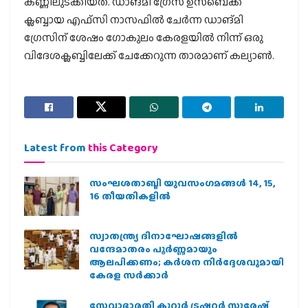
കണ്ണിലുടക്കിയത്. ഡാങ്മി ഗ്രേസ് ഉസ്ബെക്ക്
ക്ലബ്ബായ എഫ്സി നാസഫില്‍ ചേര്‍ന്ന ഡാങ്മി
ഗ്രേസിന് ശേഷം ഗോകുലം കേരളയില്‍ നിന്ന് ഒരു
വിദേശക്ലബ്ബിലേക്ക് ചേക്കേറുന്ന താരമാണ് കല്യാണ്‍.
Latest from
this Category
സംഘശതാബ്ദി യുവസംഗമങ്ങള്‍ 14, 15,
16 തീയതികളില്‍
സ്വാതന്ത്ര്യ ദിനാഘോഷങ്ങളിൽ
വന്ദേമാതരം പൂർണ്ണമായും
ആലപിക്കണം; കർശന നിർദ്ദേശവുമായി
കേരള സർക്കാർ
സേവാഭാരതി കുറ്റൂർ ട്രഷറർ സുരേഷ്