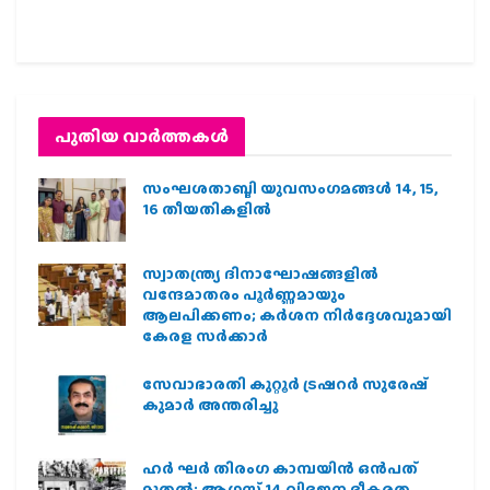
പുതിയ വാര്‍ത്തകള്‍
സംഘശതാബ്ദി യുവസംഗമങ്ങള്‍ 14, 15,
16 തീയതികളില്‍
സ്വാതന്ത്ര്യ ദിനാഘോഷങ്ങളിൽ
വന്ദേമാതരം പൂർണ്ണമായും
ആലപിക്കണം; കർശന നിർദ്ദേശവുമായി
കേരള സർക്കാർ
സേവാഭാരതി കുറ്റൂർ ട്രഷറർ സുരേഷ്
കുമാർ അന്തരിച്ചു
ഹര്‍ ഘര്‍ തിരംഗ കാമ്പയിന്‍ ഒന്‍പത്
മുതല്‍; ആഗസ്ത് 14 വിഭജന ഭീകരത