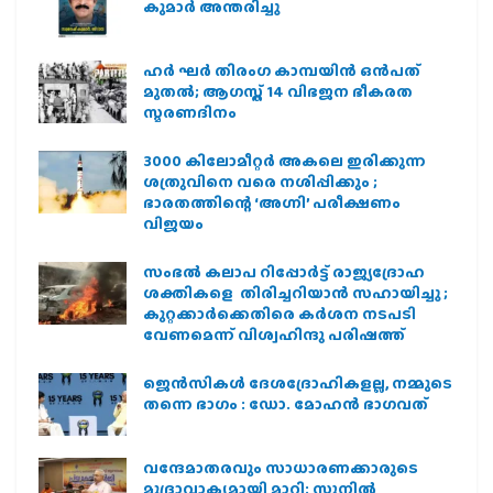
കുമാർ അന്തരിച്ചു
ഹര്‍ ഘര്‍ തിരംഗ കാമ്പയിന്‍ ഒന്‍പത്
മുതല്‍; ആഗസ്ത് 14 വിഭജന ഭീകരത
സ്മരണദിനം
3000 കിലോമീറ്റർ അകലെ ഇരിക്കുന്ന
ശത്രുവിനെ വരെ നശിപ്പിക്കും ;
ഭാരതത്തിന്റെ ‘അഗ്നി’ പരീക്ഷണം
വിജയം
സംഭൽ കലാപ റിപ്പോർട്ട് രാജ്യദ്രോഹ
ശക്തികളെ തിരിച്ചറിയാൻ സഹായിച്ചു ;
കുറ്റക്കാർക്കെതിരെ കർശന നടപടി
വേണമെന്ന് വിശ്വഹിന്ദു പരിഷത്ത്
ജെന്‍സികള്‍ ദേശദ്രോഹികളല്ല, നമ്മുടെ
തന്നെ ഭാഗം : ഡോ. മോഹന്‍ ഭാഗവത്
വന്ദേമാതരവും സാധാരണക്കാരുടെ
മുദ്രാവാക്യമായി മാറി: സുനിൽ