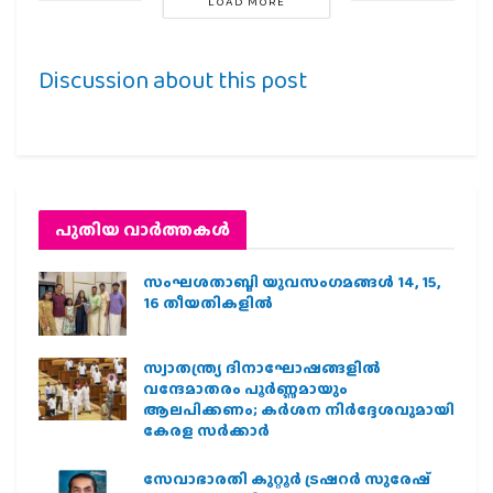
LOAD MORE
Discussion about this post
പുതിയ വാര്‍ത്തകള്‍
സംഘശതാബ്ദി യുവസംഗമങ്ങള്‍ 14, 15,
16 തീയതികളില്‍
സ്വാതന്ത്ര്യ ദിനാഘോഷങ്ങളിൽ
വന്ദേമാതരം പൂർണ്ണമായും
ആലപിക്കണം; കർശന നിർദ്ദേശവുമായി
കേരള സർക്കാർ
സേവാഭാരതി കുറ്റൂർ ട്രഷറർ സുരേഷ്