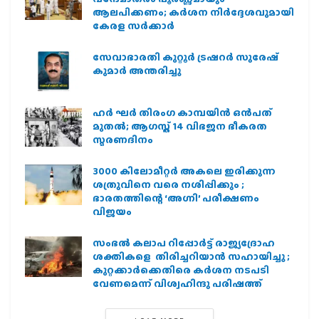
ആലപിക്കണം; കർശന നിർദ്ദേശവുമായി
കേരള സർക്കാർ
സേവാഭാരതി കുറ്റൂർ ട്രഷറർ സുരേഷ്
കുമാർ അന്തരിച്ചു
ഹര്‍ ഘര്‍ തിരംഗ കാമ്പയിന്‍ ഒന്‍പത്
മുതല്‍; ആഗസ്ത് 14 വിഭജന ഭീകരത
സ്മരണദിനം
3000 കിലോമീറ്റർ അകലെ ഇരിക്കുന്ന
ശത്രുവിനെ വരെ നശിപ്പിക്കും ;
ഭാരതത്തിന്റെ ‘അഗ്നി’ പരീക്ഷണം
വിജയം
സംഭൽ കലാപ റിപ്പോർട്ട് രാജ്യദ്രോഹ
ശക്തികളെ തിരിച്ചറിയാൻ സഹായിച്ചു ;
കുറ്റക്കാർക്കെതിരെ കർശന നടപടി
വേണമെന്ന് വിശ്വഹിന്ദു പരിഷത്ത്