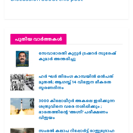
പുതിയ വാര്‍ത്തകള്‍
സേവാഭാരതി കുറ്റൂർ ട്രഷറർ സുരേഷ്
കുമാർ അന്തരിച്ചു
ഹര്‍ ഘര്‍ തിരംഗ കാമ്പയിന്‍ ഒന്‍പത്
മുതല്‍; ആഗസ്ത് 14 വിഭജന ഭീകരത
സ്മരണദിനം
3000 കിലോമീറ്റർ അകലെ ഇരിക്കുന്ന
ശത്രുവിനെ വരെ നശിപ്പിക്കും ;
ഭാരതത്തിന്റെ ‘അഗ്നി’ പരീക്ഷണം
വിജയം
സംഭൽ കലാപ റിപ്പോർട്ട് രാജ്യദ്രോഹ