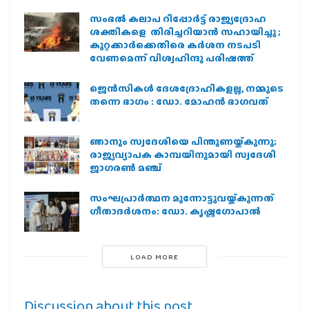
സംഭൽ കലാപ റിപ്പോർട്ട് രാജ്യദ്രോഹ
ശക്തികളെ തിരിച്ചറിയാൻ സഹായിച്ചു ;
കുറ്റക്കാർക്കെതിരെ കർശന നടപടി
വേണമെന്ന് വിശ്വഹിന്ദു പരിഷത്ത്
ജെന്‍സികള്‍ ദേശദ്രോഹികളല്ല, നമ്മുടെ
തന്നെ ഭാഗം : ഡോ. മോഹന്‍ ഭാഗവത്
ഞാനും സ്വദേശിയെ പിന്തുണയ്ക്കുന്നു;
രാജ്യവ്യാപക കാമ്പയിനുമായി സ്വദേശി
ജാഗരണ്‍ മഞ്ച്
സംഘപ്രാര്‍ത്ഥന മുന്നോട്ടുവയ്ക്കുന്നത്
ഗീതാദര്‍ശനം: ഡോ. കൃഷ്ണഗോപാല്‍
LOAD MORE
Discussion about this post