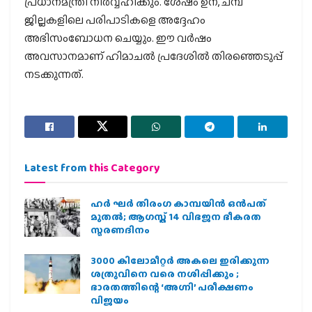
പ്രധാനമന്ത്രി നിർവ്വഹിക്കും. ശേഷം ഉന, ചമ്പ
ജില്ലകളിലെ പരിപാടികളെ അദ്ദേഹം
അഭിസംബോധന ചെയ്യും. ഈ വർഷം
അവസാനമാണ് ഹിമാചൽ പ്രദേശിൽ തിരഞ്ഞെടുപ്പ്
നടക്കുന്നത്.
Latest from
this Category
ഹര്‍ ഘര്‍ തിരംഗ കാമ്പയിന്‍ ഒന്‍പത്
മുതല്‍; ആഗസ്ത് 14 വിഭജന ഭീകരത
സ്മരണദിനം
3000 കിലോമീറ്റർ അകലെ ഇരിക്കുന്ന
ശത്രുവിനെ വരെ നശിപ്പിക്കും ;
ഭാരതത്തിന്റെ ‘അഗ്നി’ പരീക്ഷണം
വിജയം