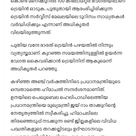
കൊണ്ട് മണിക്കൂറിൽ 100 കിലോമീറ്റർ വേഗതയിലാണ്
ട്രെയിൻ ഓടുക. പുതുതായി ആരംഭിച്ചിരിക്കുന്ന
ട്രെയിൻ സർവ്വീസ് മേഖലയിലെ ടൂറിസം സാധ്യതകൾ
വർദ്ധിപ്പിക്കും എന്നാണ് അധികൃതർ
വിലയിരുത്തുന്നത്.
പുതിയ വന്ദേ ഭാരത് ട്രെയിൻ പഴയതിൽ നിന്നും
വ്യത്യസ്തമാണ്. കുറഞ്ഞ സമയത്തിനുള്ളിൽ ഉയർന്ന
വേഗത കൈവരിക്കാൻ ട്രെയിനിന് ആകുമെന്ന്
അധികൃതർ പറഞ്ഞു.
കഴിഞ്ഞ അഞ്ച് വർഷത്തിനിടെ പ്രധാനമന്ത്രിയുടെ
ഒമ്പതാമത്തെ ഹിമാചൽ സന്ദർശനമാണിത്.
ഉനയിലെ പെഖുബെല ഹെലിപാഡിലെത്തിയ
പ്രധാനമന്ത്രിയെ മുഖ്യമന്ത്രി ജയ് റാം താക്കൂറിന്റെ
നേതൃത്വത്തിൽ സ്വീകരിച്ചു. ഹിമാചലിലെ
തിരഞ്ഞെടുപ്പ് നടക്കുന്ന രണ്ട് ജില്ലകളിലെ വിവിധ
പദ്ധതികളുടെ തറക്കല്ലിടലും ഉദ്ഘാടനവും