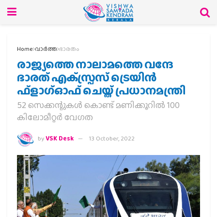
Home
വാര്‍ത്ത
ഭാരതം
രാജ്യത്തെ നാലാമത്തെ വന്ദേ
ഭാരത് എക്‌സ്പ്രസ് ട്രെയിൻ
ഫ്‌ളാഗ്ഓഫ് ചെയ്ത് പ്രധാനമന്ത്രി
52 സെക്കന്റുകൾ കൊണ്ട് മണിക്കൂറിൽ 100
കിലോമീറ്റർ വേഗത
by
VSK Desk
13 October, 2022