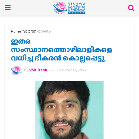
Home
വാര്‍ത്ത
ഭാരതം
ഇതര
സംസ്ഥാനത്തൊഴിലാളികളെ
വധിച്ച ഭീകരന്‍ കൊല്ലപ്പെട്ടു
by
VSK Desk
19 October, 2022