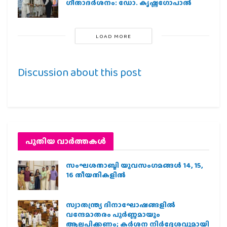
ഗീതാദര്‍ശനം: ഡോ. കൃഷ്ണഗോപാല്‍
LOAD MORE
Discussion about this post
പുതിയ വാര്‍ത്തകള്‍
സംഘശതാബ്ദി യുവസംഗമങ്ങള്‍ 14, 15,
16 തീയതികളില്‍
സ്വാതന്ത്ര്യ ദിനാഘോഷങ്ങളിൽ
വന്ദേമാതരം പൂർണ്ണമായും
ആലപിക്കണം; കർശന നിർദ്ദേശവുമായി