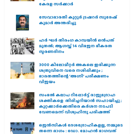
കേരള സർക്കാർ
സേവാഭാരതി കുറ്റൂർ ട്രഷറർ സുരേഷ്
കുമാർ അന്തരിച്ചു
ഹര്‍ ഘര്‍ തിരംഗ കാമ്പയിന്‍ ഒന്‍പത്
മുതല്‍; ആഗസ്ത് 14 വിഭജന ഭീകരത
സ്മരണദിനം
3000 കിലോമീറ്റർ അകലെ ഇരിക്കുന്ന
ശത്രുവിനെ വരെ നശിപ്പിക്കും ;
ഭാരതത്തിന്റെ ‘അഗ്നി’ പരീക്ഷണം
വിജയം
സംഭൽ കലാപ റിപ്പോർട്ട് രാജ്യദ്രോഹ
ശക്തികളെ തിരിച്ചറിയാൻ സഹായിച്ചു ;
കുറ്റക്കാർക്കെതിരെ കർശന നടപടി
വേണമെന്ന് വിശ്വഹിന്ദു പരിഷത്ത്
ജെന്‍സികള്‍ ദേശദ്രോഹികളല്ല, നമ്മുടെ
തന്നെ ഭാഗം : ഡോ. മോഹന്‍ ഭാഗവത്