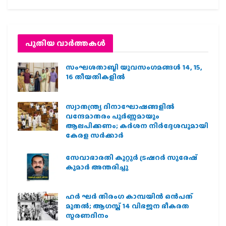
പുതിയ വാര്‍ത്തകള്‍
സംഘശതാബ്ദി യുവസംഗമങ്ങള്‍ 14, 15,
16 തീയതികളില്‍
സ്വാതന്ത്ര്യ ദിനാഘോഷങ്ങളിൽ
വന്ദേമാതരം പൂർണ്ണമായും
ആലപിക്കണം; കർശന നിർദ്ദേശവുമായി
കേരള സർക്കാർ
സേവാഭാരതി കുറ്റൂർ ട്രഷറർ സുരേഷ്
കുമാർ അന്തരിച്ചു
ഹര്‍ ഘര്‍ തിരംഗ കാമ്പയിന്‍ ഒന്‍പത്
മുതല്‍; ആഗസ്ത് 14 വിഭജന ഭീകരത
സ്മരണദിനം