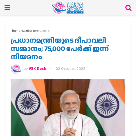
Home
വാര്‍ത്ത
ഭാരതം
പ്രധാനമന്ത്രിയുടെ ദീപാവലി‍
സമ്മാനം; 75,000 പേര്‍ക്ക് ഇന്ന്
നിയമനം
by
VSK Desk
22 October, 2022