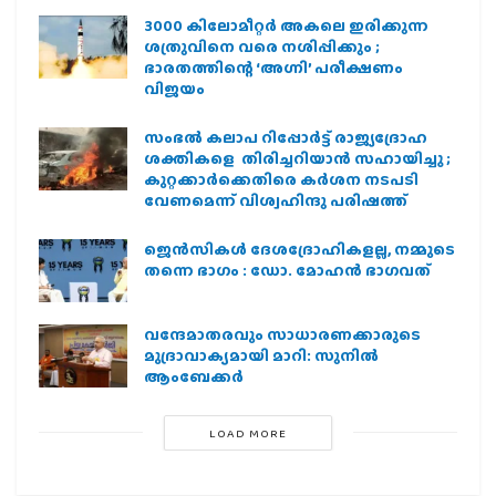
3000 കിലോമീറ്റർ അകലെ ഇരിക്കുന്ന
ശത്രുവിനെ വരെ നശിപ്പിക്കും ;
ഭാരതത്തിന്റെ ‘അഗ്നി’ പരീക്ഷണം
വിജയം
സംഭൽ കലാപ റിപ്പോർട്ട് രാജ്യദ്രോഹ
ശക്തികളെ തിരിച്ചറിയാൻ സഹായിച്ചു ;
കുറ്റക്കാർക്കെതിരെ കർശന നടപടി
വേണമെന്ന് വിശ്വഹിന്ദു പരിഷത്ത്
ജെന്‍സികള്‍ ദേശദ്രോഹികളല്ല, നമ്മുടെ
തന്നെ ഭാഗം : ഡോ. മോഹന്‍ ഭാഗവത്
വന്ദേമാതരവും സാധാരണക്കാരുടെ
മുദ്രാവാക്യമായി മാറി: സുനിൽ
ആംബേക്കർ
LOAD MORE