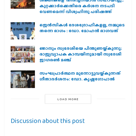
ശക്തികളെ തിരിച്ചറിയാൻ സഹായിച്ചു ;
കുറ്റക്കാർക്കെതിരെ കർശന നടപടി
വേണമെന്ന് വിശ്വഹിന്ദു പരിഷത്ത്
ജെന്‍സികള്‍ ദേശദ്രോഹികളല്ല, നമ്മുടെ
തന്നെ ഭാഗം : ഡോ. മോഹന്‍ ഭാഗവത്
ഞാനും സ്വദേശിയെ പിന്തുണയ്ക്കുന്നു;
രാജ്യവ്യാപക കാമ്പയിനുമായി സ്വദേശി
ജാഗരണ്‍ മഞ്ച്
സംഘപ്രാര്‍ത്ഥന മുന്നോട്ടുവയ്ക്കുന്നത്
ഗീതാദര്‍ശനം: ഡോ. കൃഷ്ണഗോപാല്‍
LOAD MORE
Discussion about this post