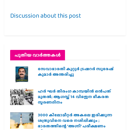
Discussion about this post
പുതിയ വാര്‍ത്തകള്‍
സേവാഭാരതി കുറ്റൂർ ട്രഷറർ സുരേഷ്
കുമാർ അന്തരിച്ചു
ഹര്‍ ഘര്‍ തിരംഗ കാമ്പയിന്‍ ഒന്‍പത്
മുതല്‍; ആഗസ്ത് 14 വിഭജന ഭീകരത
സ്മരണദിനം
3000 കിലോമീറ്റർ അകലെ ഇരിക്കുന്ന
ശത്രുവിനെ വരെ നശിപ്പിക്കും ;
ഭാരതത്തിന്റെ ‘അഗ്നി’ പരീക്ഷണം