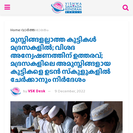
Home
വാര്‍ത്ത
ഭാരതം
മുസ്ലിങ്ങളല്ലാത്ത കുട്ടികള്‍
മദ്രസ‍കളില്‍; വിശദ
അന്വേഷണത്തിന് ഉത്തരവ്;
മദ്രസകളിലെ അമുസ്ലിങ്ങളായ
കുട്ടികളെ ഉടന്‍ സ്‌കൂളുകളില്‍
ചേര്‍ക്കാനും നിര്‍ദേശം
by
VSK Desk
9 December, 2022