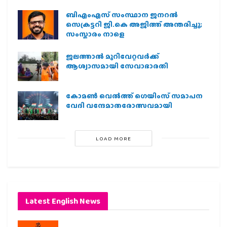
ബിഎംഎസ് സംസ്ഥാന ജനറൽ
സെക്രട്ടറി ജി.കെ അജിത്ത് അന്തരിച്ചു;
സംസ്കാരം നാളെ
ജലത്താല്‍ മുറിവേറ്റവര്‍ക്ക്
ആശ്വാസമായി സേവാഭാരതി
കോമൺ വെൽത്ത് ഗെയിംസ് സമാപന
വേദി വന്ദേമാതരോത്സവമായി
LOAD MORE
Latest English News