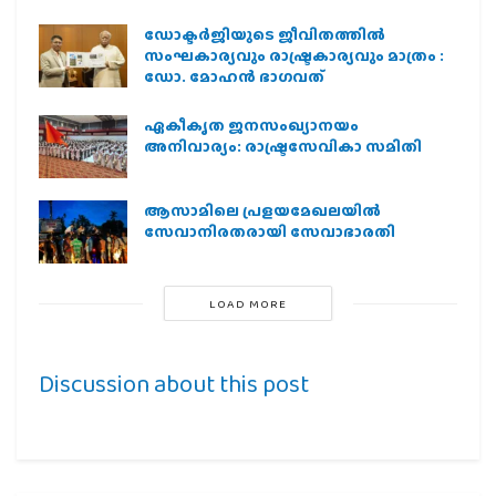
ഡോക്ടർജിയുടെ ജീവിതത്തിൽ
സംഘകാര്യവും രാഷ്ട്രകാര്യവും മാത്രം :
ഡോ. മോഹൻ ഭാഗവത്
ഏകീകൃത ജനസംഖ്യാനയം
അനിവാര്യം: രാഷ്ട്രസേവികാ സമിതി
ആസാമിലെ പ്രളയമേഖലയില്‍
സേവാനിരതരായി സേവാഭാരതി
LOAD MORE
Discussion about this post