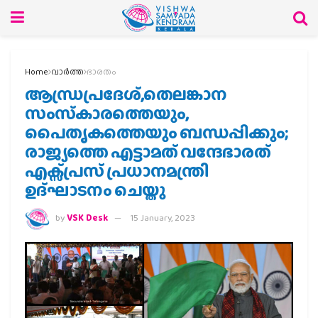
Home
വാര്‍ത്ത
ഭാരതം
ആന്ധ്രപ്രദേശ്,തെലങ്കാന
സംസ്‌കാരത്തെയും,
പൈതൃകത്തെയും ബന്ധപ്പിക്കും;
രാജ്യത്തെ എട്ടാമത് വന്ദേഭാരത്‍
എക്സ്പ്രസ് പ്രധാനമന്ത്രി
ഉദ്ഘാടനം ചെയ്തു
by
VSK Desk
15 January, 2023