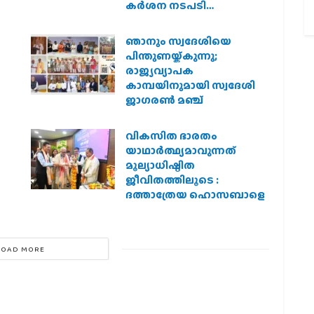
കർശന നടപടി
വേണമെന്ന് വിശ്വഹിന്ദു
പരിഷത്ത്
ഞാനും സ്വദേശിയെ
െ
പിന്തുണയ്ക്കുന്നു;
രാജ്യവ്യാപക
കാമ്പയിനുമായി സ്വദേശി
ജാഗരണ്‍ മഞ്ച്
വികസിത ഭാരതം
യാഥാർത്ഥ്യമാവുന്നത്
മൂല്യാധിഷ്ഠിത
ജീവിതത്തിലൂടെ :
ദത്താത്രേയ ഹൊസബാളെ
LOAD MORE