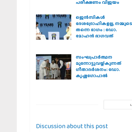
പരീക്ഷണം വിജയം
ജെന്‍സികള്‍
ദേശദ്രോഹികളല്ല, നമ്മുട
തന്നെ ഭാഗം : ഡോ.
മോഹന്‍ ഭാഗവത്
സംഘപ്രാര്‍ത്ഥന
മുന്നോട്ടുവയ്ക്കുന്നത്
ഗീതാദര്‍ശനം: ഡോ.
കൃഷ്ണഗോപാല്‍
Discussion about this post