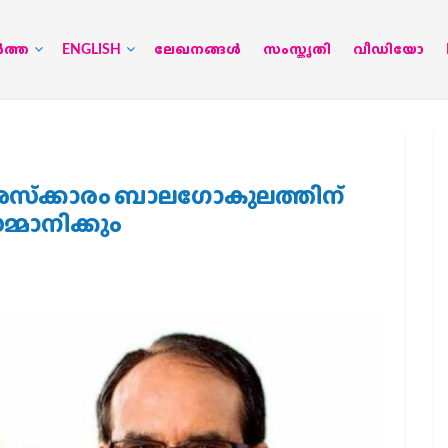
‍ത്ത
ENGLISH
ലേഖനങ്ങള്‍
സംസ്കൃതി
വീഡിയോ
 പുരസ്‌ക്കാരം ബാലഗോകുലത്തിന്
സമ്മാനിക്കും