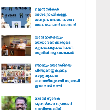
കർശന നടപടി
വേണമെന്ന് വിശ്വഹിന്ദു
ജെന്‍സികള്‍
പരിഷത്ത്
ദേശദ്രോഹികളല്ല,
നമ്മുടെ തന്നെ ഭാഗം :
ഡോ. മോഹന്‍ ഭാഗവത്
വന്ദേമാതരവും
സാധാരണക്കാരുടെ
മുദ്രാവാക്യമായി മാറി:
സുനിൽ ആംബേക്കർ
ഞാനും സ്വദേശിയെ
പിന്തുണയ്ക്കുന്നു;
രാജ്യവ്യാപക
കാമ്പയിനുമായി സ്വദേശി
ജാഗരണ്‍ മഞ്ച്
മാടമ്പ് സ്മാരക
പുരസ്‌കാരം പ്രമോദ്
വെളിയനാടിന്