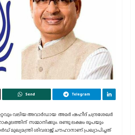
Send
Telegram
്ന ഏറ്റവും വലിയ അവാര്‍ഡായ അമര്‍ ഷഹീദ് ചന്ദ്രശേഖര്‍
ലഗോകുലത്തിന് സമ്മാനിക്കും. രണ്ടു ലക്ഷം രൂപയും
്‍ഡ് മുഖ്യമന്ത്രി ശിവരാജ് ചൗഹാനാണ് പ്രഖ്യാപിച്ചത്