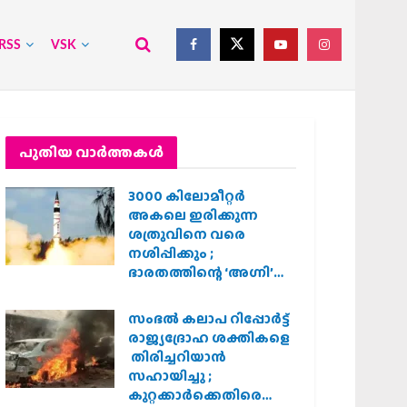
RSS
VSK
പുതിയ വാര്‍ത്തകള്‍
3000 കിലോമീറ്റർ
അകലെ ഇരിക്കുന്ന
ശത്രുവിനെ വരെ
നശിപ്പിക്കും ;
ഭാരതത്തിന്റെ ‘അഗ്നി’
പരീക്ഷണം വിജയം
സംഭൽ കലാപ റിപ്പോർട്ട്
രാജ്യദ്രോഹ ശക്തികളെ
തിരിച്ചറിയാൻ
സഹായിച്ചു ;
കുറ്റക്കാർക്കെതിരെ