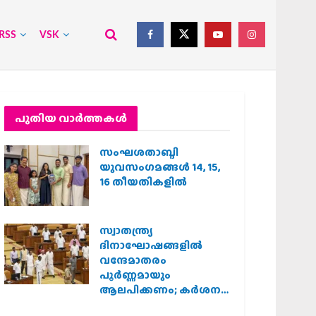
RSS
VSK
പുതിയ വാര്‍ത്തകള്‍
സംഘശതാബ്ദി
യുവസംഗമങ്ങള്‍ 14, 15,
16 തീയതികളില്‍
സ്വാതന്ത്ര്യ
ദിനാഘോഷങ്ങളിൽ
വന്ദേമാതരം
പൂർണ്ണമായും
ആലപിക്കണം; കർശന
നിർദ്ദേശവുമായി കേരള