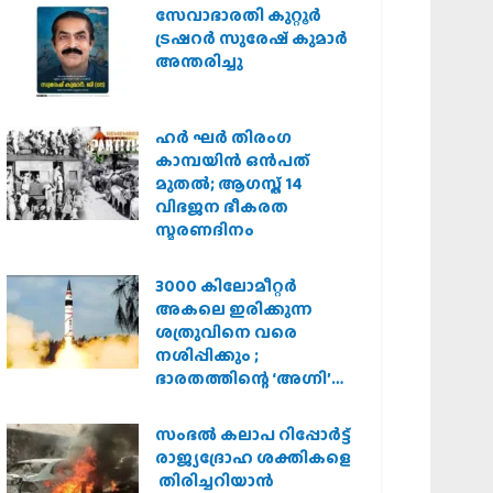
സർക്കാർ
സേവാഭാരതി കുറ്റൂർ
ട്രഷറർ സുരേഷ് കുമാർ
അന്തരിച്ചു
ഹര്‍ ഘര്‍ തിരംഗ
കാമ്പയിന്‍ ഒന്‍പത്
മുതല്‍; ആഗസ്ത് 14
വിഭജന ഭീകരത
സ്മരണദിനം
3000 കിലോമീറ്റർ
അകലെ ഇരിക്കുന്ന
ശത്രുവിനെ വരെ
നശിപ്പിക്കും ;
ഭാരതത്തിന്റെ ‘അഗ്നി’
പരീക്ഷണം വിജയം
സംഭൽ കലാപ റിപ്പോർട്ട്
രാജ്യദ്രോഹ ശക്തികളെ
തിരിച്ചറിയാൻ