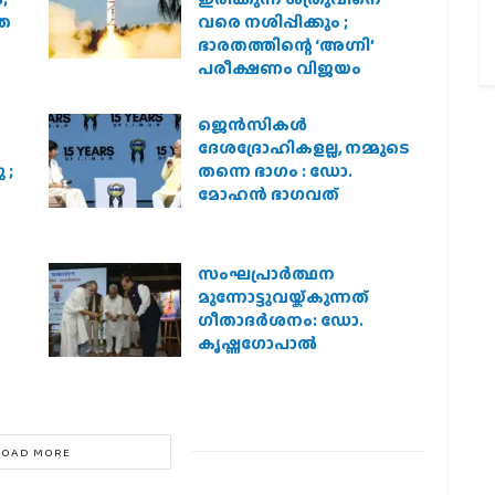
രത
വരെ നശിപ്പിക്കും ;
ഭാരതത്തിന്റെ ‘അഗ്നി’
പരീക്ഷണം വിജയം
ജെന്‍സികള്‍
ദേശദ്രോഹികളല്ല, നമ്മുടെ
 ;
തന്നെ ഭാഗം : ഡോ.
മോഹന്‍ ഭാഗവത്
സംഘപ്രാര്‍ത്ഥന
മുന്നോട്ടുവയ്ക്കുന്നത്
ഗീതാദര്‍ശനം: ഡോ.
കൃഷ്ണഗോപാല്‍
LOAD MORE