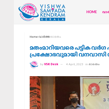
HOME
വാര്
Home
വാര്‍ത്ത
ഭാരതം
മതംമാറിയവരെ പട്ടിക വര്‍ഗ പട
പ്രക്ഷോഭവുമായി വനവാസി സ
by
VSK Desk
4 April, 2023
in
ഭാരതം