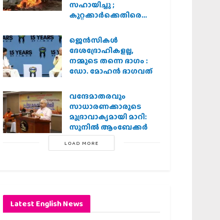
സഹായിച്ചു ;
കുറ്റക്കാർക്കെതിരെ
കർശന നടപടി
വേണമെന്ന് വിശ്വഹിന്ദു
ജെന്‍സികള്‍
പരിഷത്ത്
ദേശദ്രോഹികളല്ല,
നമ്മുടെ തന്നെ ഭാഗം :
ഡോ. മോഹന്‍ ഭാഗവത്
വന്ദേമാതരവും
സാധാരണക്കാരുടെ
മുദ്രാവാക്യമായി മാറി:
സുനിൽ ആംബേക്കർ
LOAD MORE
Latest English News