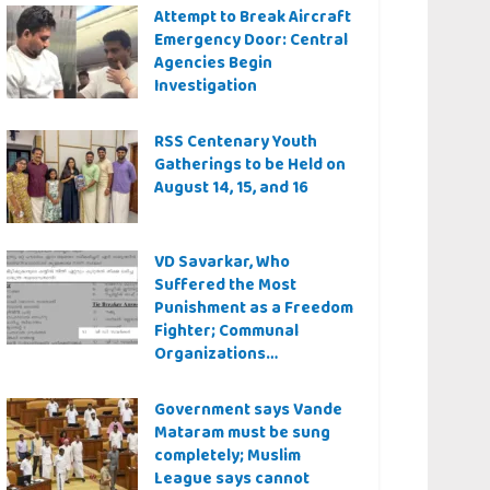
Attempt to Break Aircraft
Emergency Door: Central
Agencies Begin
Investigation
RSS Centenary Youth
Gatherings to be Held on
August 14, 15, and 16
VD Savarkar, Who
Suffered the Most
Punishment as a Freedom
Fighter; Communal
Organizations
Controversy Over Even a
Quiz Question
Government says Vande
Mataram must be sung
completely; Muslim
League says cannot