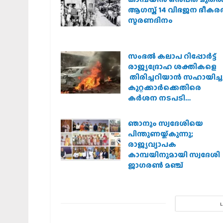
ആഗസ്ത് 14 വിഭജന ഭീക
സ്മരണദിനം
സംഭൽ കലാപ റിപ്പോർട്ട്
രാജ്യദ്രോഹ ശക്തികളെ
തിരിച്ചറിയാൻ സഹായിച്ചു
കുറ്റക്കാർക്കെതിരെ
കർശന നടപടി
വേണമെന്ന് വിശ്വഹിന്ദു
പരിഷത്ത്
ഞാനും സ്വദേശിയെ
പിന്തുണയ്ക്കുന്നു;
രാജ്യവ്യാപക
കാമ്പയിനുമായി സ്വദേശി
ജാഗരണ്‍ മഞ്ച്