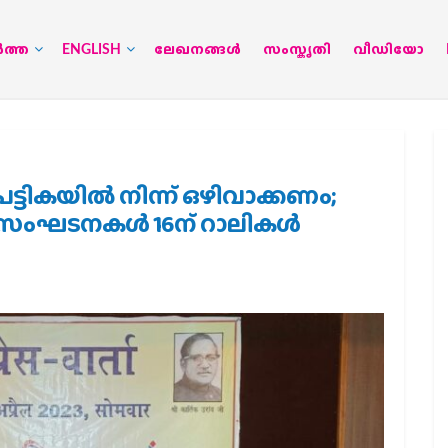
‍ത്ത
ENGLISH
ലേഖനങ്ങള്‍
സംസ്കൃതി
വീഡിയോ
്ടികയില്‍ നിന്ന് ഒഴിവാക്കണം;
ംഘടനകള്‍ 16ന് റാലികള്‍