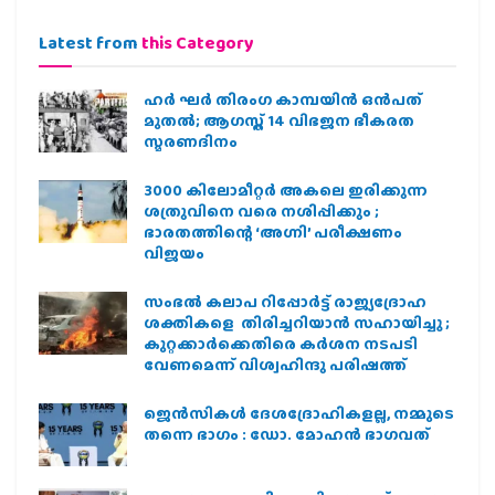
Latest from
this Category
ഹര്‍ ഘര്‍ തിരംഗ കാമ്പയിന്‍ ഒന്‍പത്
മുതല്‍; ആഗസ്ത് 14 വിഭജന ഭീകരത
സ്മരണദിനം
3000 കിലോമീറ്റർ അകലെ ഇരിക്കുന്ന
ശത്രുവിനെ വരെ നശിപ്പിക്കും ;
ഭാരതത്തിന്റെ ‘അഗ്നി’ പരീക്ഷണം
വിജയം
സംഭൽ കലാപ റിപ്പോർട്ട് രാജ്യദ്രോഹ
ശക്തികളെ തിരിച്ചറിയാൻ സഹായിച്ചു ;
കുറ്റക്കാർക്കെതിരെ കർശന നടപടി
വേണമെന്ന് വിശ്വഹിന്ദു പരിഷത്ത്
ജെന്‍സികള്‍ ദേശദ്രോഹികളല്ല, നമ്മുടെ
തന്നെ ഭാഗം : ഡോ. മോഹന്‍ ഭാഗവത്