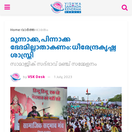
Home
വാര്‍ത്ത
ഭാരതം
മുന്നാക്ക, പിന്നാക്ക
ഭേദമില്ലാതാകണം: ധീരേന്ദ്രകൃഷ്ണ
ശാസ്ത്രി
സാമാജിക് സദ്ഭാവ് മഞ്ച് സമ്മേളനം
by
VSK Desk
1 July, 2023