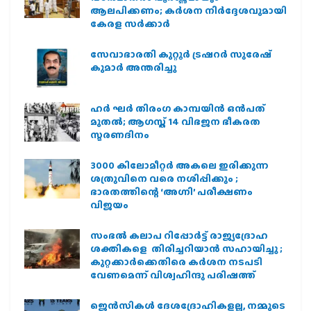
ആലപിക്കണം; കർശന നിർദ്ദേശവുമായി
കേരള സർക്കാർ
സേവാഭാരതി കുറ്റൂർ ട്രഷറർ സുരേഷ്
കുമാർ അന്തരിച്ചു
ഹര്‍ ഘര്‍ തിരംഗ കാമ്പയിന്‍ ഒന്‍പത്
മുതല്‍; ആഗസ്ത് 14 വിഭജന ഭീകരത
സ്മരണദിനം
3000 കിലോമീറ്റർ അകലെ ഇരിക്കുന്ന
ശത്രുവിനെ വരെ നശിപ്പിക്കും ;
ഭാരതത്തിന്റെ ‘അഗ്നി’ പരീക്ഷണം
വിജയം
സംഭൽ കലാപ റിപ്പോർട്ട് രാജ്യദ്രോഹ
ശക്തികളെ തിരിച്ചറിയാൻ സഹായിച്ചു ;
കുറ്റക്കാർക്കെതിരെ കർശന നടപടി
വേണമെന്ന് വിശ്വഹിന്ദു പരിഷത്ത്
ജെന്‍സികള്‍ ദേശദ്രോഹികളല്ല, നമ്മുടെ