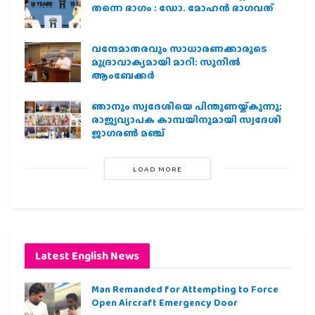
തന്നെ ഭാഗം : ഡോ. മോഹന്‍ ഭാഗവത്
വന്ദേമാതരവും സാധാരണക്കാരുടെ
മുദ്രാവാക്യമായി മാറി: സുനിൽ
ആംബേക്കർ
ഞാനും സ്വദേശിയെ പിന്തുണയ്ക്കുന്നു;
രാജ്യവ്യാപക കാമ്പയിനുമായി സ്വദേശി
ജാഗരണ്‍ മഞ്ച്
LOAD MORE
Latest English News
Man Remanded for Attempting to Force
Open Aircraft Emergency Door