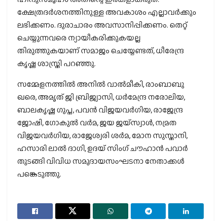
ക്ഷേത്രദര്‍ശനത്തിനുള്ള അവകാശം എല്ലാവര്‍ക്കും
ലഭിക്കണം. ദുരാചാരം അവസാനിപ്പിക്കണം. തെറ്റ്
ചെയ്യുന്നവരെ ന്യായീകരിക്കുകയല്ല
തിരുത്തുകയാണ് സമാജം ചെയ്യേണ്ടത്, ധീരേന്ദ്ര
കൃഷ്ണ ശാസ്ത്രി പറഞ്ഞു.
സമ്മേളനത്തില്‍ അനില്‍ വാല്‍മീകി, രാംബാബു
ഖരെ, അമൃത് ജി ബ്രിജ്വാസി, ധര്‍മേന്ദ്ര നരോലിയ,
ബാലകൃഷ്ണ ഗുപ്ത, പവന്‍ വിജയവര്‍ഗിയ, രാജേന്ദ്ര
ജോഷി, ഗോകുല്‍ വര്‍മ, ജയ ജയ്സ്വാള്‍, നമ്രത
വിജയവര്‍ഗിയ, രാജേശ്വരി ശര്‍മ, മോന സുസ്താനി,
ഹസാരി ലാല്‍ ദാഗി, ഉദയ് സിംഗ് ചൗഹാന്‍ പവാര്‍
തുടങ്ങി വിവിധ സമുദായസംഘടനാ നേതാക്കള്‍
പങ്കെടുത്തു.