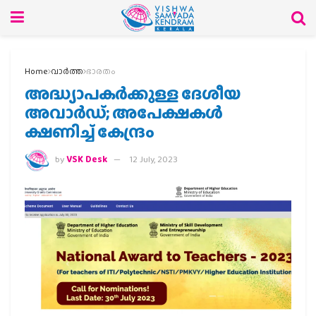
Home
വാര്‍ത്ത
ഭാരതം
അദ്ധ്യാപകർക്കുള്ള ദേശീയ
അവാർഡ്; അപേക്ഷകൾ
ക്ഷണിച്ച് കേന്ദ്രം
by
VSK Desk
12 July, 2023