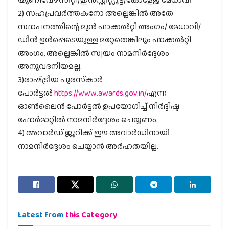
2) സഹപ്രവർത്തകനോ അല്ലെങ്കിൽ അതേ
സ്ഥാപനത്തിന്റെ മുൻ ഫാക്കൽറ്റി അംഗം/ മേധാവി/
ഡീൻ ഉൾപ്പെടെയുള്ള മറ്റേതെങ്കിലും ഫാക്കൽറ്റി
അംഗം, അല്ലെങ്കിൽ സ്വയം നാമനിർദ്ദേശം
അനുവദനീയമല്ല.
3)രാഷ്‌ട്രീയ പുരസ്‌കാർ
പോർട്ടൽ
https://www.awards.gov.in/
എന്ന
ഓൺലൈൻ പോർട്ടൽ ഉപയോഗിച്ച് നിർദ്ദിഷ്ട
ഫോർമാറ്റിൽ നാമനിർദ്ദേശം ചെയ്യണം.
4) അവാർഡ് ജൂറിക്ക് ഈ അവാർഡിനായി
നാമനിർദ്ദേശം ചെയ്യാൻ അർഹതയില്ല.
Latest from
this Category