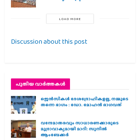
LOAD MORE
Discussion about this post
പുതിയ വാര്‍ത്തകള്‍
ജെന്‍സികള്‍ ദേശദ്രോഹികളല്ല, നമ്മുടെ
തന്നെ ഭാഗം : ഡോ. മോഹന്‍ ഭാഗവത്
വന്ദേമാതരവും സാധാരണക്കാരുടെ
മുദ്രാവാക്യമായി മാറി: സുനിൽ
ആംബേക്കർ