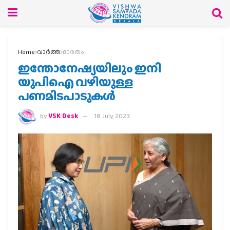
Home
വാര്‍ത്ത
ഭാരതം
ഇന്തോനേഷ്യയിലും ഇനി
യുപിഐ‍ വഴിയുള്ള
പണമിടപാടുകള്‍
by
VSK Desk
18 July, 2023