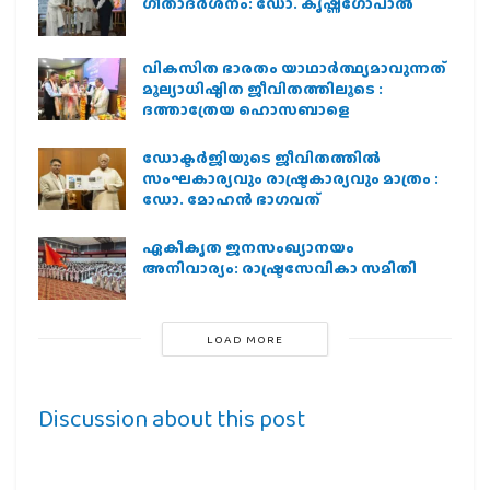
ഗീതാദര്‍ശനം: ഡോ. കൃഷ്ണഗോപാല്‍
വികസിത ഭാരതം യാഥാർത്ഥ്യമാവുന്നത്
മൂല്യാധിഷ്ഠിത ജീവിതത്തിലൂടെ :
ദത്താത്രേയ ഹൊസബാളെ
ഡോക്ടർജിയുടെ ജീവിതത്തിൽ
സംഘകാര്യവും രാഷ്ട്രകാര്യവും മാത്രം :
ഡോ. മോഹൻ ഭാഗവത്
ഏകീകൃത ജനസംഖ്യാനയം
അനിവാര്യം: രാഷ്ട്രസേവികാ സമിതി
LOAD MORE
Discussion about this post