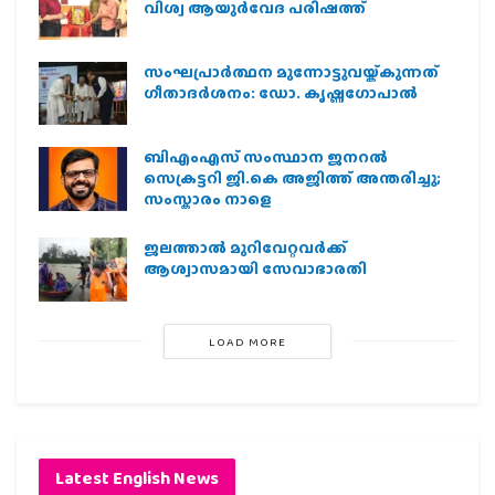
വിശ്വ ആയുര്‍വേദ പരിഷത്ത്
സംഘപ്രാര്‍ത്ഥന മുന്നോട്ടുവയ്ക്കുന്നത്
ഗീതാദര്‍ശനം: ഡോ. കൃഷ്ണഗോപാല്‍
ബിഎംഎസ് സംസ്ഥാന ജനറൽ
സെക്രട്ടറി ജി.കെ അജിത്ത് അന്തരിച്ചു;
സംസ്കാരം നാളെ
ജലത്താല്‍ മുറിവേറ്റവര്‍ക്ക്
ആശ്വാസമായി സേവാഭാരതി
LOAD MORE
Latest English News