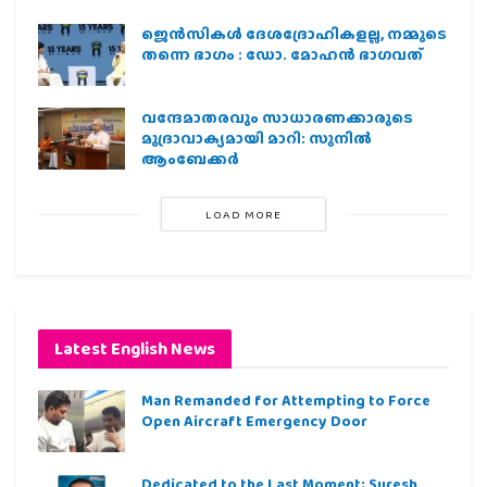
ജെന്‍സികള്‍ ദേശദ്രോഹികളല്ല, നമ്മുടെ
തന്നെ ഭാഗം : ഡോ. മോഹന്‍ ഭാഗവത്
വന്ദേമാതരവും സാധാരണക്കാരുടെ
മുദ്രാവാക്യമായി മാറി: സുനിൽ
ആംബേക്കർ
LOAD MORE
Latest English News
Man Remanded for Attempting to Force
Open Aircraft Emergency Door
Dedicated to the Last Moment; Suresh