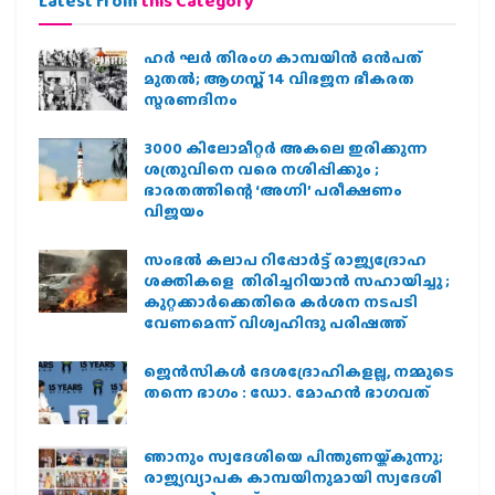
Latest from
this Category
ഹര്‍ ഘര്‍ തിരംഗ കാമ്പയിന്‍ ഒന്‍പത്
മുതല്‍; ആഗസ്ത് 14 വിഭജന ഭീകരത
സ്മരണദിനം
3000 കിലോമീറ്റർ അകലെ ഇരിക്കുന്ന
ശത്രുവിനെ വരെ നശിപ്പിക്കും ;
ഭാരതത്തിന്റെ ‘അഗ്നി’ പരീക്ഷണം
വിജയം
സംഭൽ കലാപ റിപ്പോർട്ട് രാജ്യദ്രോഹ
ശക്തികളെ തിരിച്ചറിയാൻ സഹായിച്ചു ;
കുറ്റക്കാർക്കെതിരെ കർശന നടപടി
വേണമെന്ന് വിശ്വഹിന്ദു പരിഷത്ത്
ജെന്‍സികള്‍ ദേശദ്രോഹികളല്ല, നമ്മുടെ
തന്നെ ഭാഗം : ഡോ. മോഹന്‍ ഭാഗവത്
ഞാനും സ്വദേശിയെ പിന്തുണയ്ക്കുന്നു;
രാജ്യവ്യാപക കാമ്പയിനുമായി സ്വദേശി