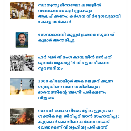
സ്വാതന്ത്ര്യ ദിനാഘോഷങ്ങളിൽ
വന്ദേമാതരം പൂർണ്ണമായും
ആലപിക്കണം; കർശന നിർദ്ദേശവുമായി
കേരള സർക്കാർ
സേവാഭാരതി കുറ്റൂർ ട്രഷറർ സുരേഷ്
കുമാർ അന്തരിച്ചു
ഹര്‍ ഘര്‍ തിരംഗ കാമ്പയിന്‍ ഒന്‍പത്
മുതല്‍; ആഗസ്ത് 14 വിഭജന ഭീകരത
സ്മരണദിനം
3000 കിലോമീറ്റർ അകലെ ഇരിക്കുന്ന
ശത്രുവിനെ വരെ നശിപ്പിക്കും ;
ഭാരതത്തിന്റെ ‘അഗ്നി’ പരീക്ഷണം
വിജയം
സംഭൽ കലാപ റിപ്പോർട്ട് രാജ്യദ്രോഹ
ശക്തികളെ തിരിച്ചറിയാൻ സഹായിച്ചു ;
കുറ്റക്കാർക്കെതിരെ കർശന നടപടി
വേണമെന്ന് വിശ്വഹിന്ദു പരിഷത്ത്