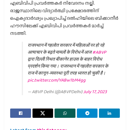
എബിവിപി പ്രവര്‍ത്തകര്‍ നിവേദനം നല്കി.
രാജസ്ഥാനിലെ വിദ്യാര്‍ത്ഥി പ്രക്ഷോഭത്തിന്
ഐക്യദാര്‍ഢ്യം പ്രഖ്യാപിച്ച് ദല്‍ഹിയിലെ ബിക്കാനീര്‍
ഹൗസിലേക്ക് എബിവിപി പ്രവര്‍ത്തകര്‍ മാര്‍ച്ച്
നടത്തി.
राजस्थान में गहलोत सरकार में महिलाओं पर हो रहे
अत्याचार के बढ़ते मामलों के विरोध में आज
#ABVP
द्वारा दिल्ली स्थित बीकानेर हाउस के बाहर विरोध
प्रदर्शन किया गया। राजस्थान में गहलोत सरकार के
राज में कानून-व्यवस्था पूरी तरह ध्वस्त हो चुकी है।
pic.twitter.com/YABw1bM4gg
— ABVP Delhi (@ABVPDelhi)
July 17, 2023