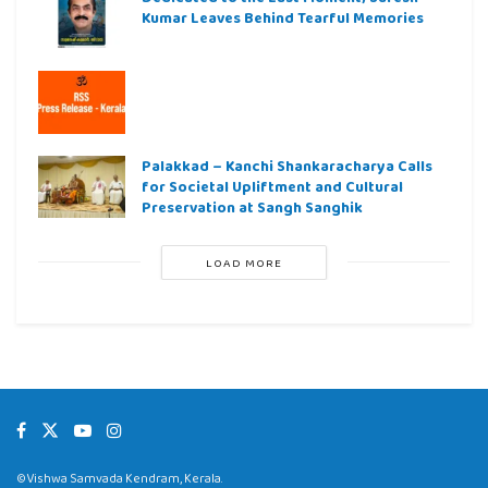
Kumar Leaves Behind Tearful Memories
Palakkad – Kanchi Shankaracharya Calls
for Societal Upliftment and Cultural
Preservation at Sangh Sanghik
LOAD MORE
©Vishwa Samvada Kendram, Kerala.