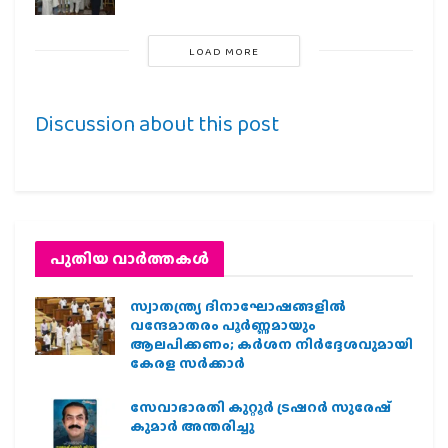
LOAD MORE
Discussion about this post
പുതിയ വാര്‍ത്തകള്‍
സ്വാതന്ത്ര്യ ദിനാഘോഷങ്ങളിൽ
വന്ദേമാതരം പൂർണ്ണമായും
ആലപിക്കണം; കർശന നിർദ്ദേശവുമായി
കേരള സർക്കാർ
സേവാഭാരതി കുറ്റൂർ ട്രഷറർ സുരേഷ്
കുമാർ അന്തരിച്ചു