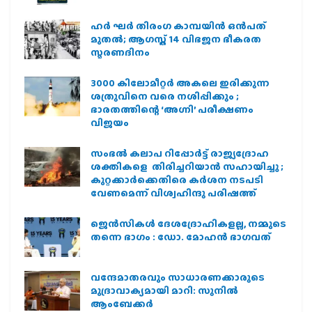
ഹര്‍ ഘര്‍ തിരംഗ കാമ്പയിന്‍ ഒന്‍പത്
മുതല്‍; ആഗസ്ത് 14 വിഭജന ഭീകരത
സ്മരണദിനം
3000 കിലോമീറ്റർ അകലെ ഇരിക്കുന്ന
ശത്രുവിനെ വരെ നശിപ്പിക്കും ;
ഭാരതത്തിന്റെ ‘അഗ്നി’ പരീക്ഷണം
വിജയം
സംഭൽ കലാപ റിപ്പോർട്ട് രാജ്യദ്രോഹ
ശക്തികളെ തിരിച്ചറിയാൻ സഹായിച്ചു ;
കുറ്റക്കാർക്കെതിരെ കർശന നടപടി
വേണമെന്ന് വിശ്വഹിന്ദു പരിഷത്ത്
ജെന്‍സികള്‍ ദേശദ്രോഹികളല്ല, നമ്മുടെ
തന്നെ ഭാഗം : ഡോ. മോഹന്‍ ഭാഗവത്
വന്ദേമാതരവും സാധാരണക്കാരുടെ
മുദ്രാവാക്യമായി മാറി: സുനിൽ
ആംബേക്കർ