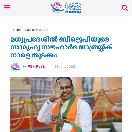
Home
വാര്‍ത്ത
ഭാരതം
മധ്യപ്രദേശില്‍ ബിജെപിയുടെ
സാമൂഹ്യ സൗഹാര്‍ദ യാത്രയ്ക്ക്
നാളെ തുടക്കം
by
VSK Desk
23 July, 2023